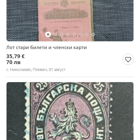
Лот стари билети и членски карти
35,79 €
70 лв
с. Николаево, Плевен, 01 август