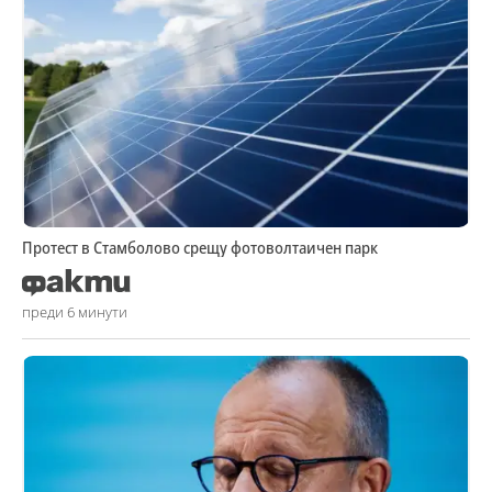
Протест в Стамболово срещу фотоволтаичен парк
преди 6 минути