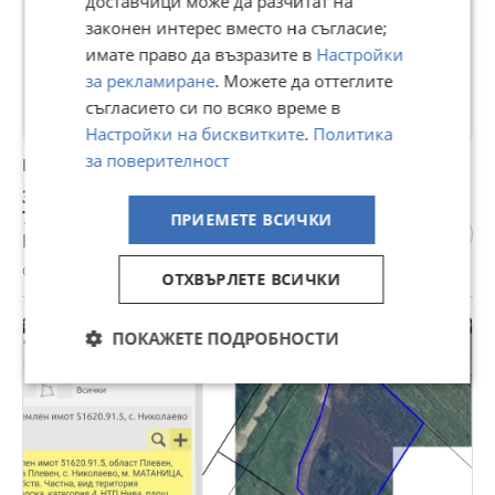
доставчици може да разчитат на
законен интерес вместо на съгласие;
имате право да възразите в
Настройки
за рекламиране
. Можете да оттеглите
съгласието си по всяко време в
Настройки на бисквитките
.
Политика
за поверителност
Продава ПАРЦЕЛ, с. Николаево, област Плевен
3 835 €
7 500,61 лв
ПРИЕМЕТЕ ВСИЧКИ
Не се начислява ДДС
с. Николаево, Плевен, 30 юли
ОТХВЪРЛЕТЕ ВСИЧКИ
ПОКАЖЕТЕ ПОДРОБНОСТИ