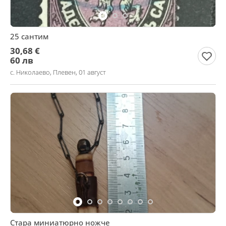
25 сантим
30,68 €
60 лв
с. Николаево, Плевен, 01 август
Стара миниатюрно ножче