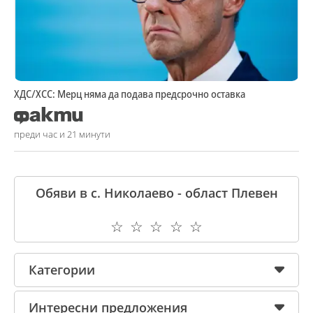
ХДС/ХСС: Мерц няма да подава предсрочно оставка
преди час и 21 минути
Обяви в с. Николаево - област Плевен
☆
☆
☆
☆
☆
Категории
Интересни предложения