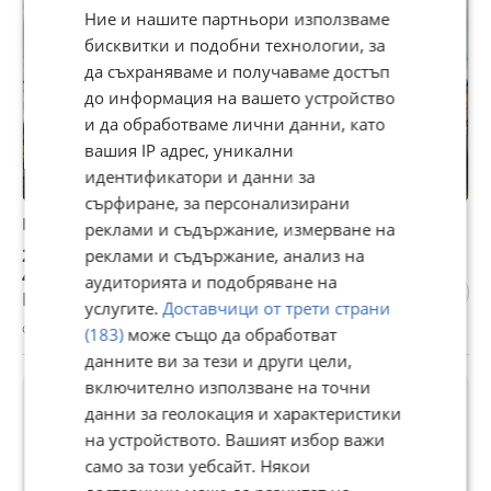
Ние и нашите партньори използваме
бисквитки и подобни технологии, за
да съхраняваме и получаваме достъп
до информация на вашето устройство
и да обработваме лични данни, като
вашия IP адрес, уникални
идентификатори и данни за
сърфиране, за персонализирани
Продава КЪЩА, с. Николаево, област Плевен
реклами и съдържание, измерване на
20 500 €
реклами и съдържание, анализ на
40 094,52 лв
аудиторията и подобряване на
Не се начислява ДДС
услугите.
Доставчици от трети страни
с. Николаево, Плевен, 31 юли
(183)
може също да обработват
данните ви за тези и други цели,
включително използване на точни
данни за геолокация и характеристики
на устройството. Вашият избор важи
само за този уебсайт. Някои