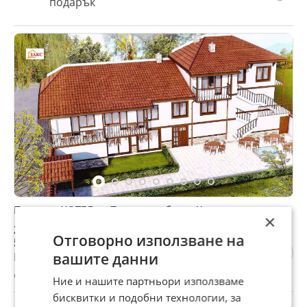
подарък
Продава ХОТЕЛ, с. Подкова, област Кърджали
×
280 000 €
Отговорно използване на
547 632,40 лв
Не се начислява ДДС
вашите данни
с. Подкова, Кърджали, 31 юли
Ние и нашите партньори използваме
бисквитки и подобни технологии, за