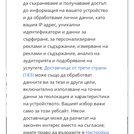
да съхраняваме и получаваме достъп
до информация на вашето устройство
и да обработваме лични данни, като
вашия IP адрес, уникални
идентификатори и данни за
сърфиране, за персонализирани
реклами и съдържание, измерване на
реклами и съдържание, анализ на
аудиторията и подобряване на
услугите.
Доставчици от трети страни
(183)
може също да обработват
BMW 320
данните ви за тези и други цели,
8 000 €
15 646,64 лв
включително използване на точни
Цената е с включен ДДС
данни за геолокация и характеристики
на устройството. Вашият избор важи
с. Подкова, Кърджали, 23 юли
само за този уебсайт. Някои
доставчици може да разчитат на
законен интерес вместо на съгласие;
имате право да възразите в
Настройки