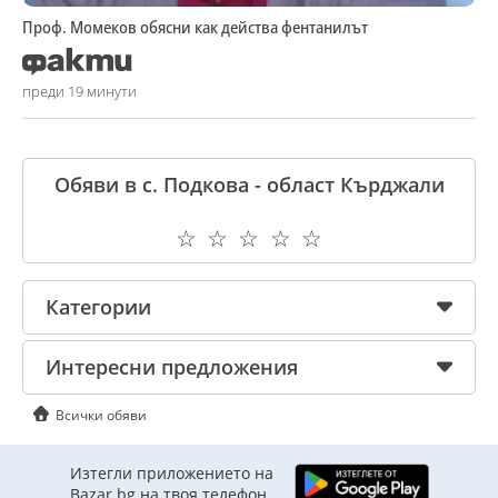
Проф. Момеков обясни как действа фентанилът
преди 19 минути
Обяви в с. Подкова - област Кърджали
☆
☆
☆
☆
☆
Категории
Интересни предложения
Всички обяви
Изтегли приложението на
Bazar.bg на твоя телефон