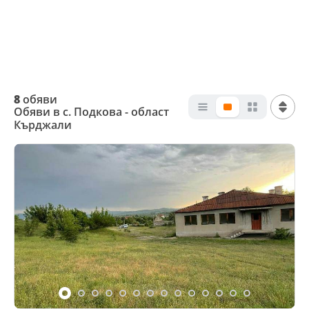
8
обяви
Обяви в с. Подкова - област
Кърджали