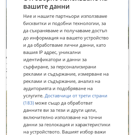
вашите данни
Ние и нашите партньори използваме
бисквитки и подобни технологии, за
да съхраняваме и получаваме достъп
до информация на вашето устройство
и да обработваме лични данни, като
вашия IP адрес, уникални
Дървени модулни къщи
идентификатори и данни за
1 280 €
сърфиране, за персонализирани
2 503,46 лв
реклами и съдържание, измерване на
с. Сливек, Ловеч, 16 юли
реклами и съдържание, анализ на
аудиторията и подобряване на
услугите.
Доставчици от трети страни
(183)
може също да обработват
данните ви за тези и други цели,
включително използване на точни
данни за геолокация и характеристики
на устройството. Вашият избор важи