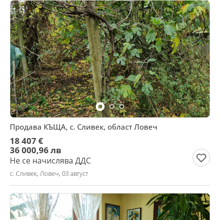
Продава КЪЩА, с. Сливек, област Ловеч
18 407 €
36 000,96 лв
Не се начислява ДДС
с. Сливек, Ловеч, 03 август