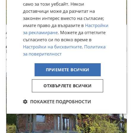
само за този уебсайт. Някои
доставчици може да разчитат на
законен интерес вместо на съгласие;
имате право да възразите в
Настройки
Дава под наем ЗЕМЕДЕЛСКА ЗЕМЯ, с. Сливек, област
за рекламиране
. Можете да оттеглите
Ловеч
съгласието си по всяко време в
Договаряне
Настройки на бисквитките
.
Политика
Не се начислява ДДС
за поверителност
с. Сливек, Ловеч, 16 юли
ПРИЕМЕТЕ ВСИЧКИ
ОТХВЪРЛЕТЕ ВСИЧКИ
ПОКАЖЕТЕ ПОДРОБНОСТИ