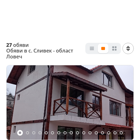
27
обяви
Обяви в с. Сливек - област
Ловеч