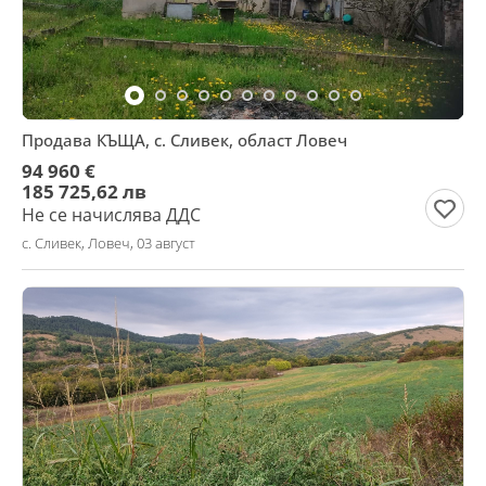
Продава КЪЩА, с. Сливек, област Ловеч
94 960 €
185 725,62 лв
Не се начислява ДДС
с. Сливек, Ловеч, 03 август