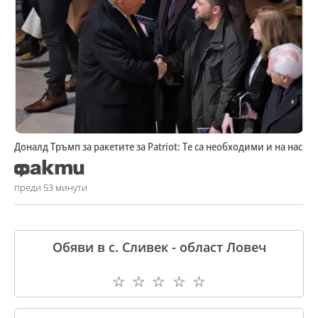
Доналд Тръмп за ракетите за Patriot: Те са необходими и на нас
преди 53 минути
Обяви в с. Сливек - област Ловеч
☆
☆
☆
☆
☆