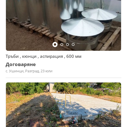
Тръби , кюнци , аспирация , 600 мм
Договаряне
с. Ушинци, Разград, 23 юли