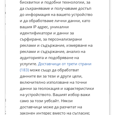
бисквитки и подобни технологии, за
Парцел в регулация в с. Ушинци
да съхраняваме и получаваме достъп
60 000 €
до информация на вашето устройство
117 349,80 лв
и да обработваме лични данни, като
с. Ушинци, Разград, 20 юли
вашия IP адрес, уникални
идентификатори и данни за
сърфиране, за персонализирани
реклами и съдържание, измерване на
реклами и съдържание, анализ на
аудиторията и подобряване на
услугите.
Доставчици от трети страни
(183)
може също да обработват
данните ви за тези и други цели,
включително използване на точни
данни за геолокация и характеристики
на устройството. Вашият избор важи
Honda Accord
само за този уебсайт. Някои
доставчици може да разчитат на
1 350 €
2 640,37 лв
законен интерес вместо на съгласие;