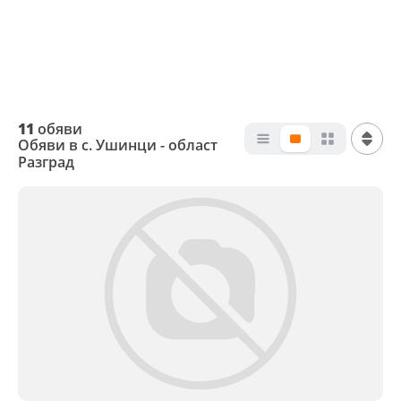
11
обяви
Обяви в с. Ушинци - област
Разград