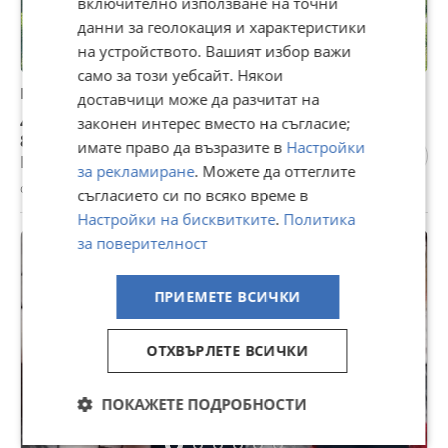
включително използване на точни
данни за геолокация и характеристики
на устройството. Вашият избор важи
само за този уебсайт. Някои
Продава ПАРЦЕЛ, с. Въглен, област Варна
доставчици може да разчитат на
43 000 €
законен интерес вместо на съгласие;
84 100,69 лв
имате право да възразите в
Настройки
Цената е с включен ДДС
за рекламиране
. Можете да оттеглите
с. Въглен, Варна, 20 юли
съгласието си по всяко време в
Настройки на бисквитките
.
Политика
за поверителност
ПРИЕМЕТЕ ВСИЧКИ
ОТХВЪРЛЕТЕ ВСИЧКИ
ПОКАЖЕТЕ ПОДРОБНОСТИ