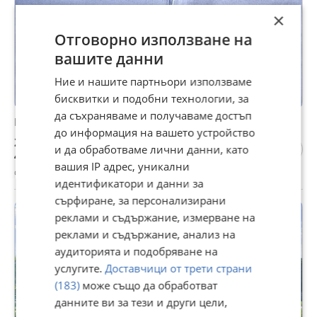
×
Отговорно използване на
вашите данни
Ние и нашите партньори използваме
бисквитки и подобни технологии, за
да съхраняваме и получаваме достъп
Продавам дънки унисекс
до информация на вашето устройство
23,01 €
и да обработваме лични данни, като
45 лв
вашия IP адрес, уникални
с. Въглен, Варна, 23 юли
идентификатори и данни за
сърфиране, за персонализирани
реклами и съдържание, измерване на
реклами и съдържание, анализ на
аудиторията и подобряване на
услугите.
Доставчици от трети страни
(183)
може също да обработват
данните ви за тези и други цели,