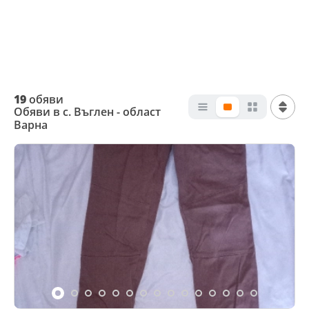
19
обяви
Обяви в с. Въглен - област
Варна