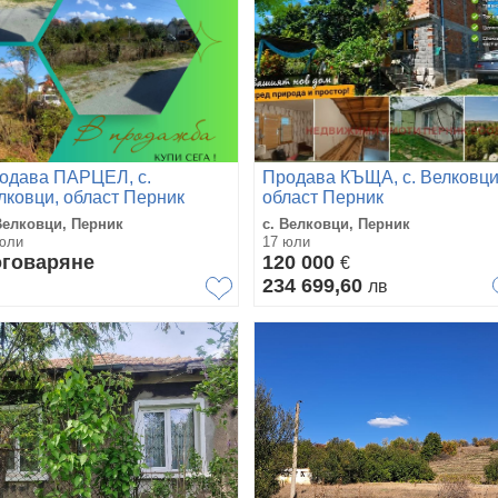
одава ПАРЦЕЛ, с.
Продава КЪЩА, с. Велковци
лковци, област Перник
област Перник
Велковци, Перник
с. Велковци, Перник
юли
17 юли
говаряне
120 000
€
234 699,60
лв