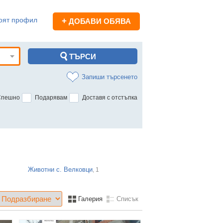
оят профил
+
ДОБАВИ ОБЯВА
Запиши търсенето
Спешно
Подарявам
Доставя с отстъпка
Животни с. Велковци
, 1
Галерия
Списък