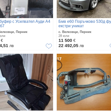
буфер с Усилвател Ауди А4
Бмв е60 Поръчково 530д ф
 б7
екстри уникат
Велковци, Перник
с. Велковци, Перник
юли
28 юли
9
11 500
€
€
4,51
22 492,05
лв
лв