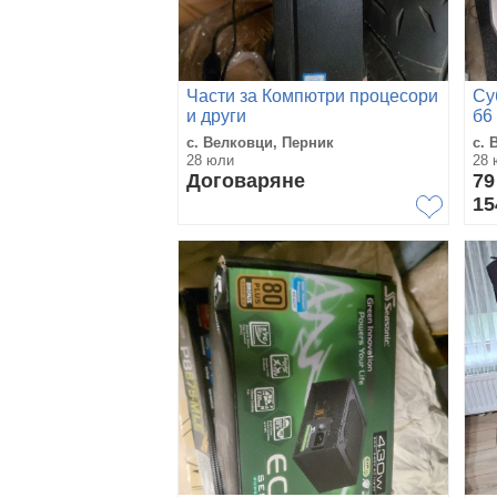
Части за Компютри процесори
Су
и други
б6
с. Велковци, Перник
с. 
28 юли
28 
Договаряне
7
15