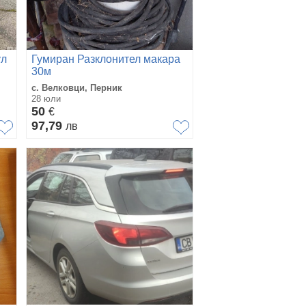
ул
Гумиран Разклонител макара
30м
с. Велковци, Перник
28 юли
50
€
97,79
лв