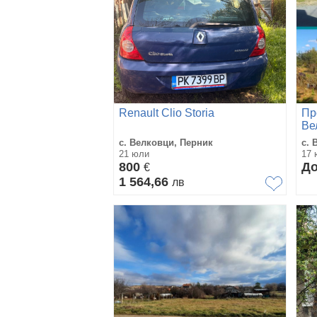
Renault Clio Storia
Пр
Ве
с. Велковци, Перник
с. 
21 юли
17 
800
До
€
1 564,66
лв