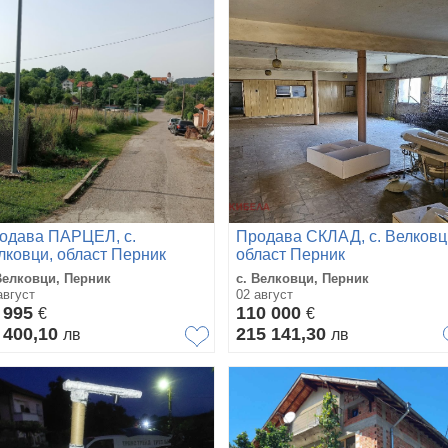
одава ПАРЦЕЛ, с.
Продава СКЛАД, с. Велковц
лковци, област Перник
област Перник
Велковци, Перник
с. Велковци, Перник
август
02 август
 995
110 000
€
€
 400,10
215 141,30
лв
лв