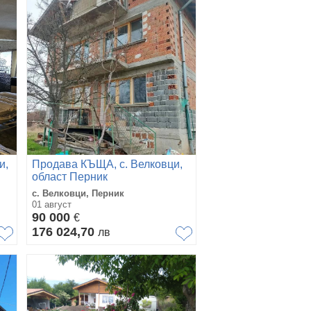
и,
Продава КЪЩА, с. Велковци,
област Перник
с. Велковци, Перник
01 август
90 000
€
176 024,70
лв