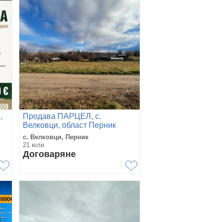
,
Продава ПАРЦЕЛ, с.
Велковци, област Перник
с. Велковци, Перник
21 юли
Договаряне