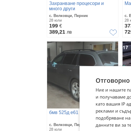
Захранване процесори и
Ма
много други
с. Велковци, Перник
с. 
28 юли
28 
199
37
€
389,21
72
лв
Отговорно
Ние и нашите п
и получаваме д
като вашия IP 
реклами и съдъ
бмв 525д е61 Бартер
Си
подобряване на
данните ви за т
с. Велковци, Перник
с. 
28 юли
28 