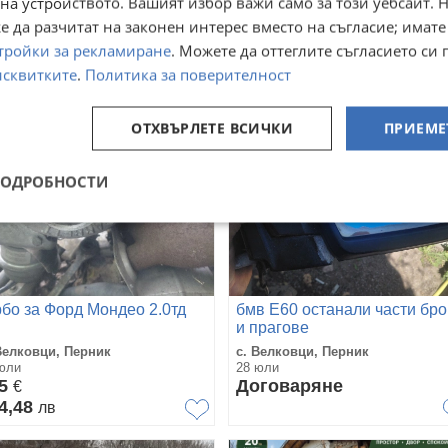
на устройството. Вашият избор важи само за този уебсайт. 
6,43
310
€
€
 да разчитат на законен интерес вместо на съгласие; имате
499,01
606,31
лв
лв
тройки за рекламиране
. Можете да оттеглите съгласието си 
исквитките
.
Политика за поверителност
ОТХВЪРЛЕТЕ ВСИЧКИ
ПРИЕМЕ
ПОДРОБНОСТИ
рбо за Форд Мондео 2.0тд
бмв Е60 останали части бр
и прагове
Велковци, Перник
с. Велковци, Перник
юли
28 юли
25
Договаряне
€
4,48
лв