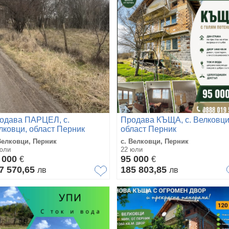
одава ПАРЦЕЛ, с.
Продава КЪЩА, с. Велковци
лковци, област Перник
област Перник
Велковци, Перник
с. Велковци, Перник
юли
22 юли
 000
95 000
€
€
7 570,65
185 803,85
лв
лв