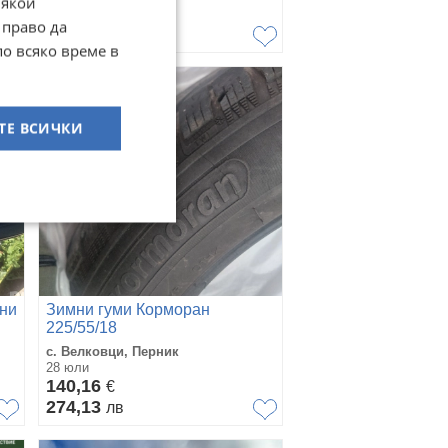
Някои
155
€
 право да
303,15
лв
по всяко време в
ТЕ ВСИЧКИ
они
Зимни гуми Корморан
225/55/18
с. Велковци, Перник
28 юли
140,16
€
274,13
лв