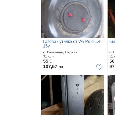
Газова бутилка от Vw Polo 1.4
Къ
16v
с. Велковци, Перник
с. 
31 юли
31 
55
5
€
107,57
97
лв