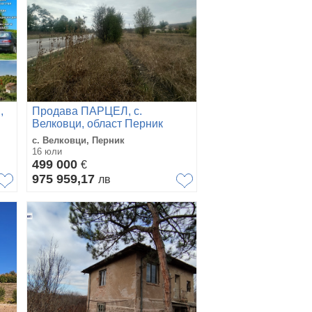
,
Продава ПАРЦЕЛ, с.
Велковци, област Перник
с. Велковци, Перник
16 юли
499 000
€
975 959,17
лв