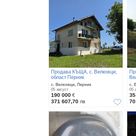
Продава КЪЩА, с. Велковци,
Пр
област Перник
Ве
с. Велковци, Перник
с. 
05 август
05 
190 000
35
€
371 607,70
70
лв