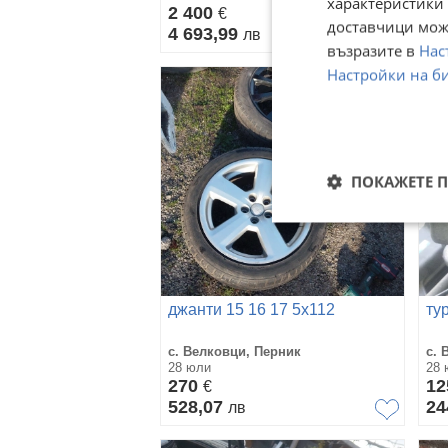
характеристики 
2 400
76
€
доставчици може
4 693,99
1 
лв
възразите в
Нас
Настройки на б
ПОКАЖЕТЕ 
джанти 15 16 17 5х112
ту
с. Велковци, Перник
с. 
28 юли
28 
270
1
€
528,07
24
лв