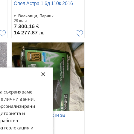
Опел Астра 1.6д 110к 2016
с. Велковци, Перник
28 юли
7 300,16
€
14 277,87
лв
×
да съхраняваме
ме лични данни,
персонализирани
диторията и
Захранване и Части за
работват
компютри
за геолокация и
с. Велковци, Перник
28 юли