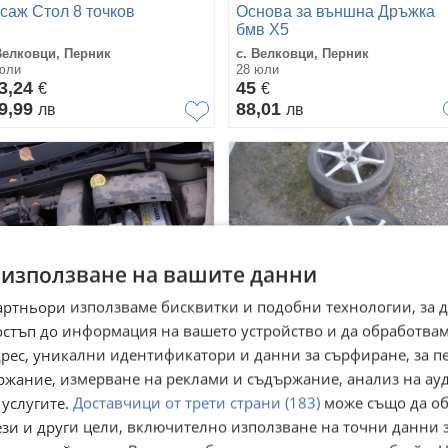
саж Стол 8 точков
Основа за външна Дръжка
бмв Х5
Велковци, Перник
с. Велковци, Перник
юли
28 юли
3,24
45
€
€
9,99
88,01
лв
лв
 използване на вашите данни
артньори използваме бисквитки и подобни технологии, за 
остъп до информация на вашето устройство и да обработва
адрес, уникални идентификатори и данни за сърфиране, за 
ржание, измерване на реклами и съдържание, анализ на ау
троен С3 1.4бензин
джанти 17 4х100 и 4х108
 услугите.
Доставчици от трети страни (183)
може също да об
ези и други цели, включително използване на точни данни 
Велковци, Перник
с. Велковци, Перник
юли
28 юли