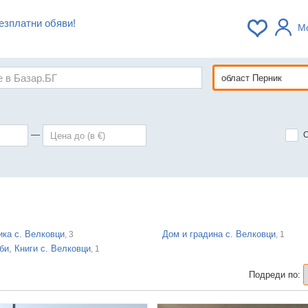
езплатни обяви!
М
—
ика с. Велковци
Дом и градина с. Велковци
, 3
, 1
би, Книги с. Велковци
, 1
Подреди по: