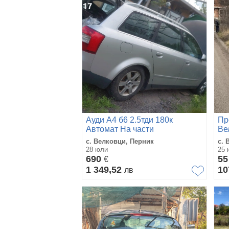
Ауди А4 б6 2.5тди 180к
Пр
Автомат На части
Ве
с. Велковци, Перник
с. 
28 юли
25 
690
55
€
1 349,52
10
лв