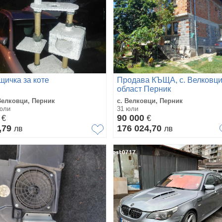
щичка за коте
Продава КЪЩА, с. Велковци
област Перник
Велковци, Перник
с. Велковци, Перник
юли
31 юли
0
90 000
€
€
,79
176 024,70
лв
лв