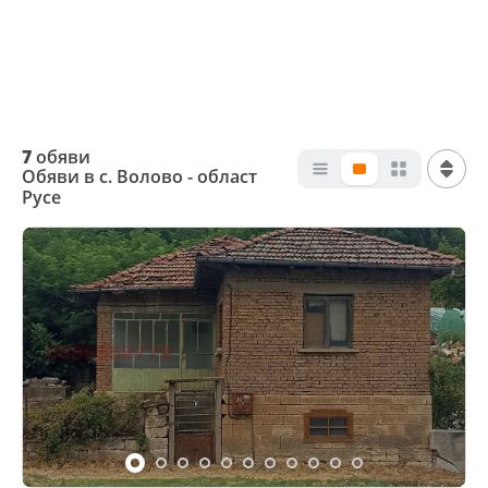
7
обяви
Обяви в с. Волово - област
Русе