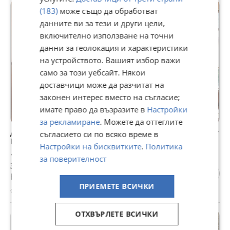
(183)
може също да обработват
данните ви за тези и други цели,
включително използване на точни
данни за геолокация и характеристики
на устройството. Вашият избор важи
само за този уебсайт. Някои
доставчици може да разчитат на
законен интерес вместо на съгласие;
имате право да възразите в
Настройки
за рекламиране
. Можете да оттеглите
Дава под наем ПРОМ. ПОМЕЩЕНИЕ, с. Волово, област
съгласието си по всяко време в
Русе
Настройки на бисквитките
.
Политика
154 €
за поверителност
301,20 лв
Не се начислява ДДС
ПРИЕМЕТЕ ВСИЧКИ
с. Волово, Русе, 17 юли
ОТХВЪРЛЕТЕ ВСИЧКИ