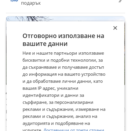
подарък
×
Отговорно използване на
вашите данни
Ние и нашите партньори използваме
бисквитки и подобни технологии, за
да съхраняваме и получаваме достъп
до информация на вашето устройство
и да обработваме лични данни, като
вашия IP адрес, уникални
Дава под наем КЪЩА, с. Волово, област Русе
идентификатори и данни за
100 €
сърфиране, за персонализирани
195,58 лв
реклами и съдържание, измерване на
Не се начислява ДДС
реклами и съдържание, анализ на
с. Волово, Русе, 31 юли
аудиторията и подобряване на
услугите.
Доставчици от трети страни