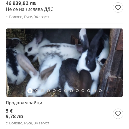
46 939,92 лв
Не се начислява ДДС
с. Волово, Русе, 04 август
Продавам зайци
5 €
9,78 лв
с. Волово, Русе, 04 август