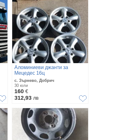
Аломиниеви джанти за
Мецедес 16ц
с. Зърнево, Добрич
30 юли
160
€
312,93
лв