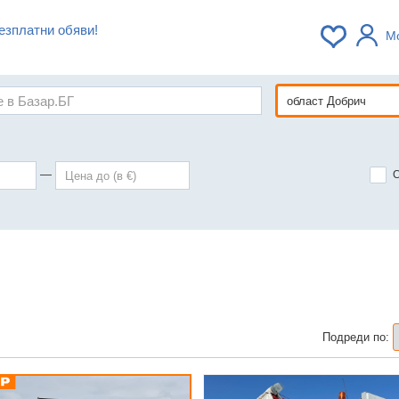
езплатни обяви!
М
—
Подреди по: