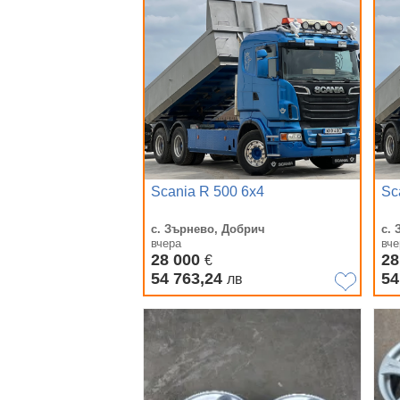
Scania R 500 6х4
Sc
с. Зърнево, Добрич
с.
вчера
вче
28 000
28
€
54 763,24
54
лв