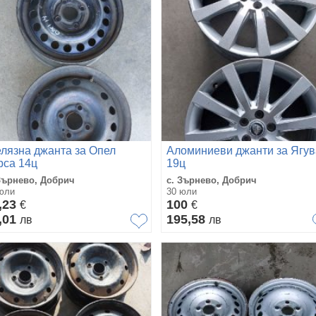
лязна джанта за Опел
Аломиниеви джанти за Ягу
рса 14ц
19ц
Зърнево, Добрич
с. Зърнево, Добрич
юли
30 юли
,23
100
€
€
,01
195,58
лв
лв