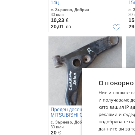
14ц
15
с. Зърнево, Добрич
с. 
30 юли
30 
10,23
1
€
20,01
29
лв
Отговорно
Ние и нашите п
и получаваме д
като вашия IP 
Преден десен носач за
Же
реклами и съдъ
MITSUBISHI CARISMA
Ме
подобряване на
с. Зърнево, Добрич
с. 
30 юли
30 
данните ви за т
20
10
€