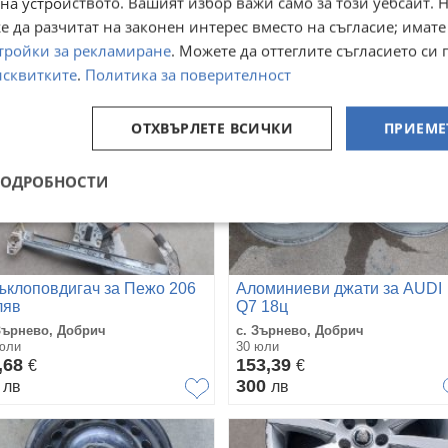
на устройството. Вашият избор важи само за този уебсайт. 
,01
25
лв
лв
 да разчитат на законен интерес вместо на съгласие; имате
тройки за рекламиране
. Можете да оттеглите съгласието си 
исквитките
.
Политика за поверителност
ОТХВЪРЛЕТЕ ВСИЧКИ
ПРИЕМЕ
ПОДРОБНОСТИ
ъклоповдигач за Пежо 206
Аломиниеви джати за AUDI
ляв
Q7 18ц
Зърнево, Добрич
с. Зърнево, Добрич
юли
30 юли
,68
153,39
€
€
0
300
лв
лв