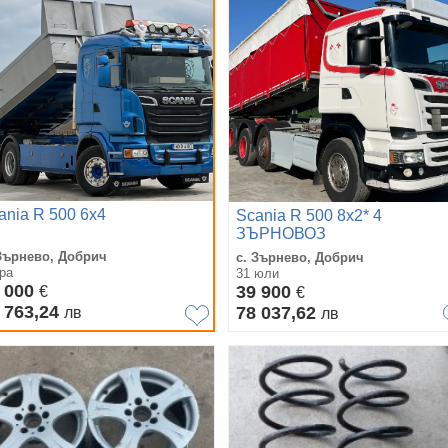
ania R 500 6х4
Scania R 500 8x2* 4
ЗЪРНОВОЗ
 Зърнево, Добрич
с. Зърнево, Добрич
ра
31 юли
 000
39 900
€
€
 763,24
78 037,62
лв
лв