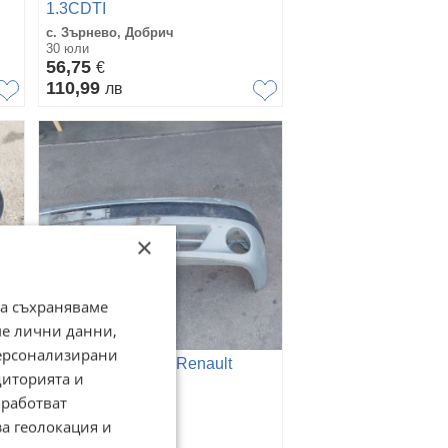
1.3CDTI
с. Зърнево, Добрич
30 юли
56,75
€
110,99
лв
×
да съхраняваме
ме лични данни,
персонализирани
с
Предна броня за Renault
диторията и
Scenic 1
работват
с. Зърнево, Добрич
30 юли
за геолокация и
15,34
€