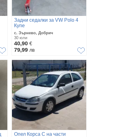
Задни седалки за VW Polo 4
Купе
с. Зърнево, Добрич
30 юли
40,90
€
79,99
лв
ц
Опел Корса С на части