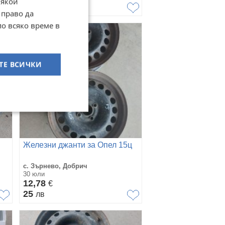
Някои
30
лв
 право да
по всяко време в
ТЕ ВСИЧКИ
Железни джанти за Опел 15ц
с. Зърнево, Добрич
30 юли
12,78
€
25
лв