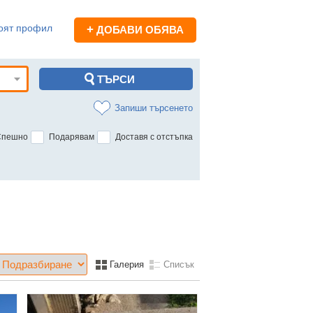
оят профил
+
ДОБАВИ ОБЯВА
Запиши търсенето
Спешно
Подарявам
Доставя с отстъпка
Галерия
Списък