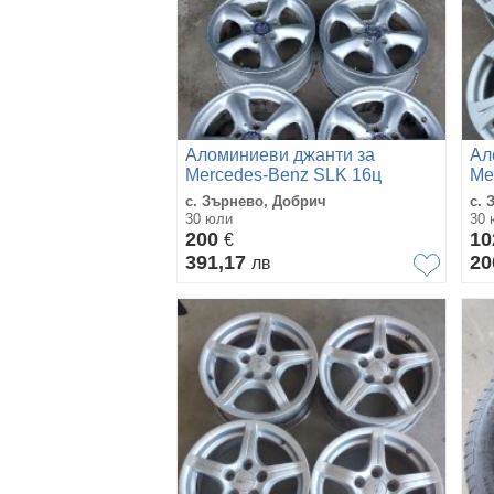
Аломиниеви джанти за
Ал
Mercedes-Benz SLK 16ц
Ме
с. Зърнево, Добрич
с. 
30 юли
30 
200
10
€
391,17
2
лв