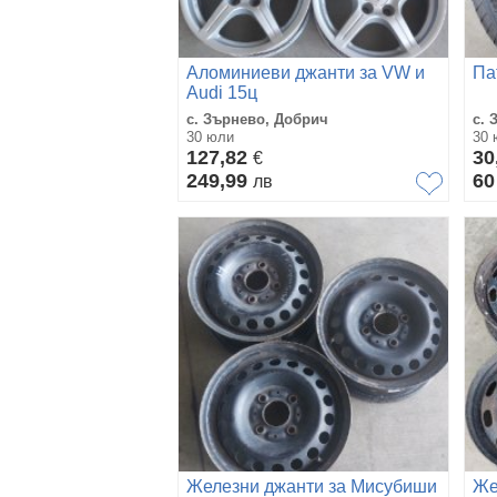
Аломиниеви джанти за VW и
Па
Audi 15ц
с. Зърнево, Добрич
с. 
30 юли
30 
127,82
30
€
249,99
6
лв
Железни джанти за Мисубиши
Же