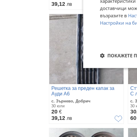
характеристики 
39,12
20
лв
доставчици може
възразите в
Нас
Настройки на б
ПОКАЖЕТЕ 
Решетка за преден капак за
Ст
Ауди А6
С 
с. Зърнево, Добрич
с. 
30 юли
30 
20
30
€
39,12
6
лв