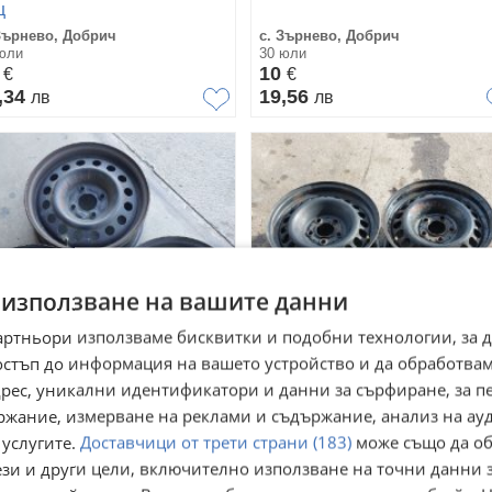
ц
Зърнево, Добрич
с. Зърнево, Добрич
юли
30 юли
5
10
€
€
,34
19,56
лв
лв
 използване на вашите данни
артньори използваме бисквитки и подобни технологии, за 
остъп до информация на вашето устройство и да обработва
адрес, уникални идентификатори и данни за сърфиране, за 
лезни джанти за Рено
Железни джанти за Мецеде
ржание, измерване на реклами и съдържание, анализ на ау
ган 14ц
W210 15ц
 услугите.
Доставчици от трети страни (183)
може също да об
Зърнево, Добрич
с. Зърнево, Добрич
юли
30 юли
ези и други цели, включително използване на точни данни 
,23
12,78
€
€