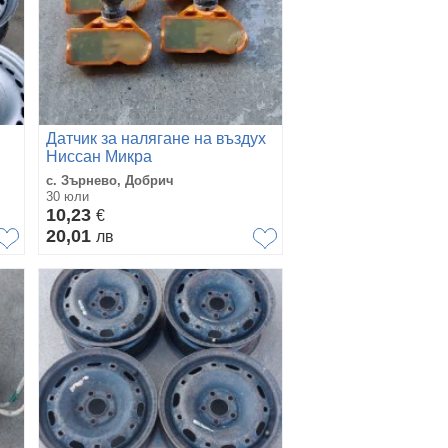
Датчик за налягане на въздух
Ниссан Микра
с. Зърнево, Добрич
30 юли
10,23
€
20,01
лв