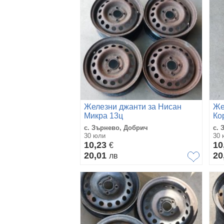
Железни джанти за Нисан
Же
Микра 13ц
Ко
с. Зърнево, Добрич
с. 
30 юли
30 
10,23
10
€
20,01
20
лв