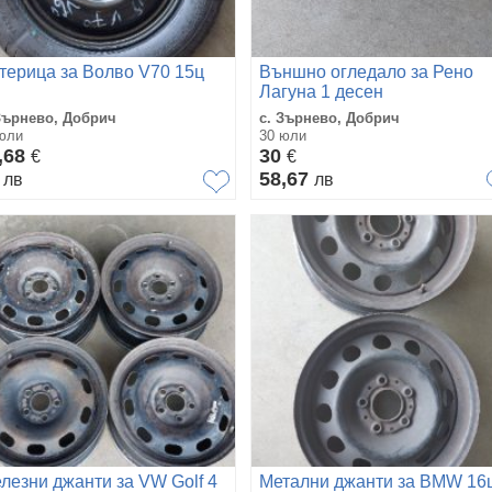
терица за Волво V70 15ц
Външно огледало за Рено
Лагуна 1 десен
Зърнево, Добрич
с. Зърнево, Добрич
юли
30 юли
,68
30
€
€
0
58,67
лв
лв
лезни джанти за VW Golf 4
Метални джанти за BMW 16