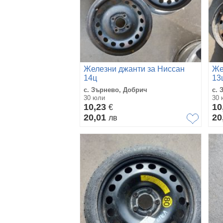
Железни джанти за Ниссан
Же
14ц
13
с. Зърнево, Добрич
с. 
30 юли
30 
10,23
10
€
20,01
20
лв