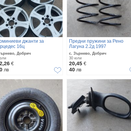
оминиеви джанти за
Предни пружини за Рено
рцедес 16ц
Лагуна 2.2д 1997
Зърнево, Добрич
с. Зърнево, Добрич
юли
30 юли
2,26
20,45
€
€
00
40
лв
лв