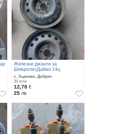
вар
Железни джанти за
Шевролет,Дайво 14ц
с. Зърнево, Добрич
30 юли
12,78
€
25
лв