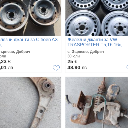
лезни джанти за Citroen AX
Железни джанти за VW
ц
TRASPORTER T5,T6 16ц
Зърнево, Добрич
с. Зърнево, Добрич
юли
30 юли
,23
25
€
€
,01
48,90
лв
лв