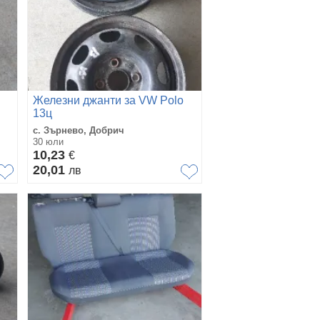
Железни джанти за VW Polo
13ц
с. Зърнево, Добрич
30 юли
10,23
€
20,01
лв