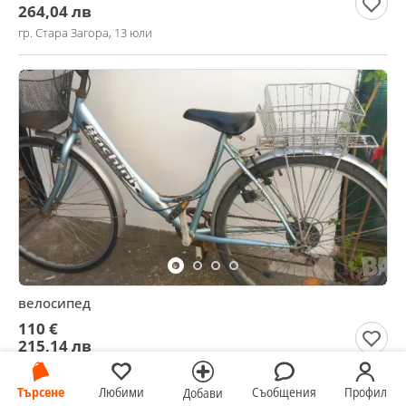
264,04 лв
гр. Стара Загора, 13 юли
велосипед
110 €
215,14 лв
гр. Каварна, Добрич, 04 август
Търсене
Любими
Съобщения
Профил
Добави