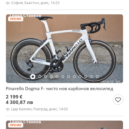
гр. София, Бъкстон, днес, 14:23
ПРОМО
Pinarello Dogma F- чисто нов карбонов велосипед
2 199 €
4 300,87 лв
гр. Цар Калоян, Разград, днес, 14:03
ПРОМО