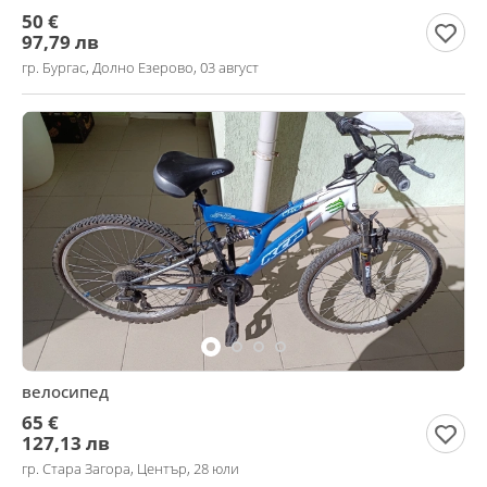
50 €
97,79 лв
гр. Бургас, Долно Езерово, 03 август
велосипед
65 €
127,13 лв
гр. Стара Загора, Център, 28 юли