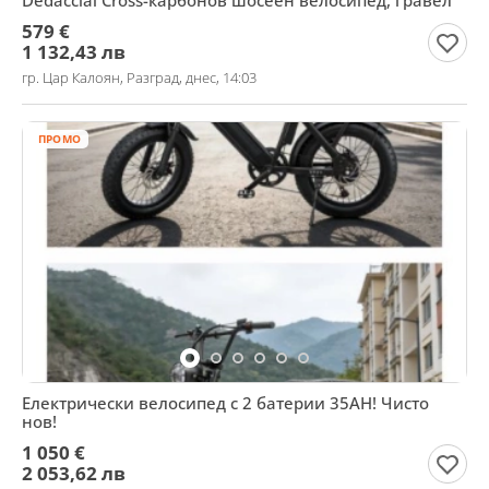
Dedacciai Cross-карбонов шосеен велосипед, гравел
579 €
1 132,43 лв
гр. Цар Калоян, Разград, днес, 14:03
ПРОМО
Електрически велосипед с 2 батерии 35AH! Чисто
нов!
1 050 €
2 053,62 лв