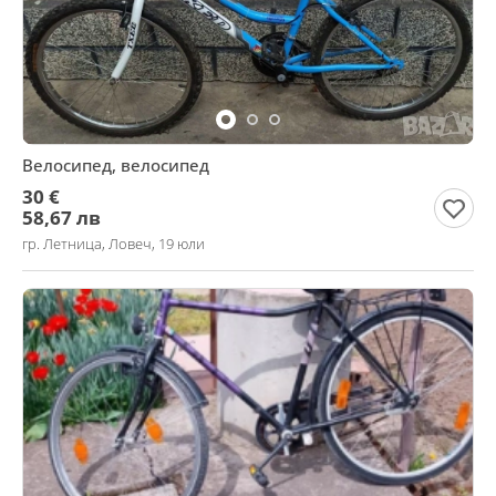
Велосипед, велосипед
30 €
58,67 лв
гр. Летница, Ловеч, 19 юли