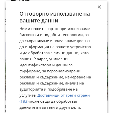
×
Електрически велосипед/колело KOOLUX BK6S 4.0
Отговорно използване на
750W 13AH
вашите данни
899 €
1 758,29 лв
Ние и нашите партньори използваме
гр. Разград, днес, 13:47
бисквитки и подобни технологии, за
да съхраняваме и получаваме достъп
ПРОМО
до информация на вашето устройство
и да обработваме лични данни, като
вашия IP адрес, уникални
идентификатори и данни за
сърфиране, за персонализирани
реклами и съдържание, измерване на
реклами и съдържание, анализ на
аудиторията и подобряване на
услугите.
Доставчици от трети страни
(183)
може също да обработват
Bulls Grinder 1-алуминиев велосипед, гравел с
данните ви за тези и други цели,
карбонова вилка