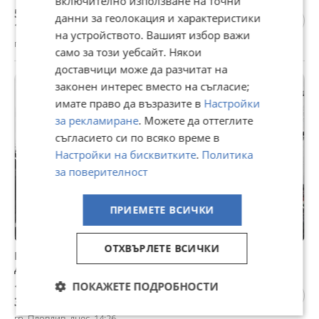
включително използване на точни
579 €
данни за геолокация и характеристики
1 132,43 лв
на устройството. Вашият избор важи
гр. Цар Калоян, Разград, днес, 14:03
само за този уебсайт. Някои
доставчици може да разчитат на
законен интерес вместо на съгласие;
ПРОМО
имате право да възразите в
Настройки
за рекламиране
. Можете да оттеглите
съгласието си по всяко време в
Настройки на бисквитките
.
Политика
за поверителност
ПРИЕМЕТЕ ВСИЧКИ
ОТХВЪРЛЕТЕ ВСИЧКИ
ГОЛЯМ ИЗБОР НА ДИСПЛЕИ,ЗАРЯДНИ,БАТЕРИИ И
ДР.ЗА ЕЛЕКТРИЧЕСКИ ВЕЛОСИПЕДИ
ПОКАЖЕТЕ ПОДРОБНОСТИ
153,39 €
300 лв
гр. Пловдив, днес, 14:26