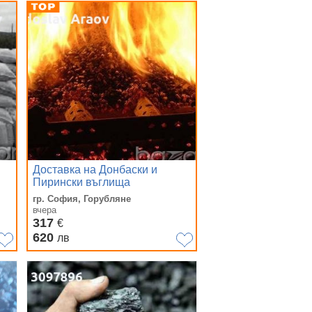
Доставка на Донбаски и
Пирински въглища
гр. София, Горубляне
вчера
317
€
620
лв