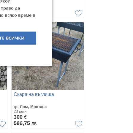
Някои
30 юли
9,75
€
 право да
19,07
лв
по всяко време в
ТЕ ВСИЧКИ
Скара на въглища
гр. Лом, Монтана
28 юли
300
€
586,75
лв