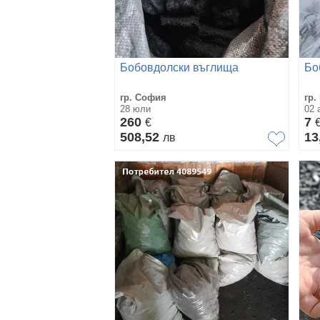
Бобовдолски въглища
Бо
гр. София
гр.
28 юли
02 
260
7
€
508,52
13
лв