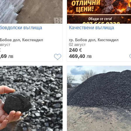
бовдолски въглища
Качествени въглища
 Бобов дол, Кюстендил
гр. Бобов дол, Кюстендил
август
02 август
240
€
€
,69
469,40
лв
лв