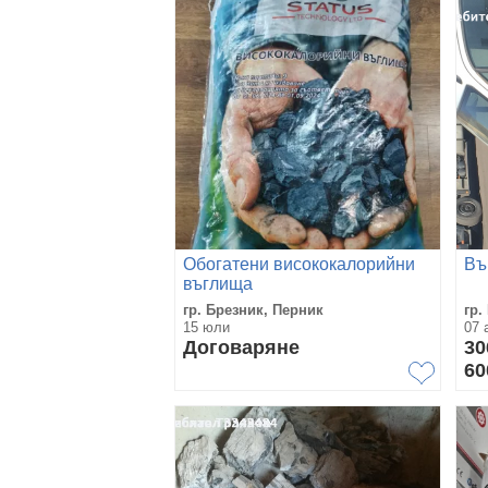
Обогатени висококалорийни
Въ
въглища
гр. Брезник, Перник
гр.
15 юли
07 
Договаряне
30
60