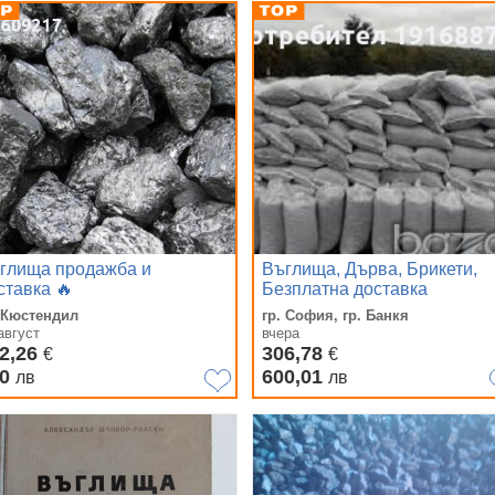
глища продажба и
Въглища, Дърва, Брикети,
ставка 🔥
Безплатна доставка
. Кюстендил
гр. София, гр. Банкя
август
вчера
2,26
306,78
€
€
00
600,01
лв
лв