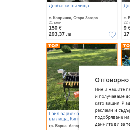
Донбаски въглища
До
с. Копринка, Стара Загора
с. 
21 юли
22 
150
9
€
293,37
17
лв
Отговорно
Ние и нашите п
и получаваме д
като вашия IP 
реклами и съдъ
Грил барбекю на дървени
Ки
подобряване на
въглища, Кипърско барбекю,
на
данните ви за т
Сувла, Гръцко барбекю,
Су
гр. Варна, Аспарухово
гр.
Скара на дървени въглища
Ба