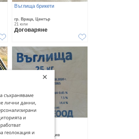
Въглища брикети
гр. Враца, Център
21 юли
Договаряне
×
да съхраняваме
ме лични данни,
персонализирани
диторията и
въглища \донбас\
работват
за геолокация и
гр. Раковски, Пловдив