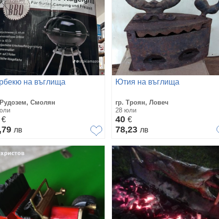
рбекю на въглища
Ютия на въглища
 Рудозем, Смолян
гр. Троян, Ловеч
юли
28 юли
0
40
€
€
,79
78,23
лв
лв