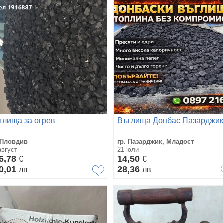
глища за огрев
Въглища Донбас Пазарджик
 Пловдив
гр. Пазарджик, Младост
август
21 юли
6,78
14,50
€
€
0,01
28,36
лв
лв