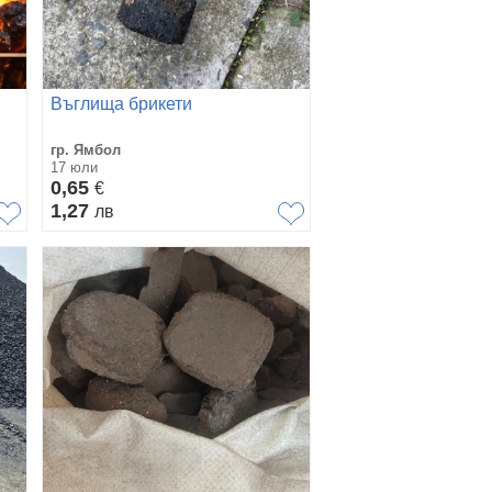
Въглища брикети
гр. Ямбол
17 юли
0,65
€
1,27
лв