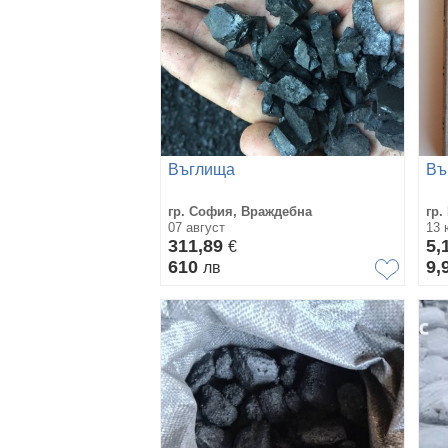
Въглища
Въ
гр. София, Враждебна
гр.
07 август
13 
311,89
5,
€
610
9,
лв