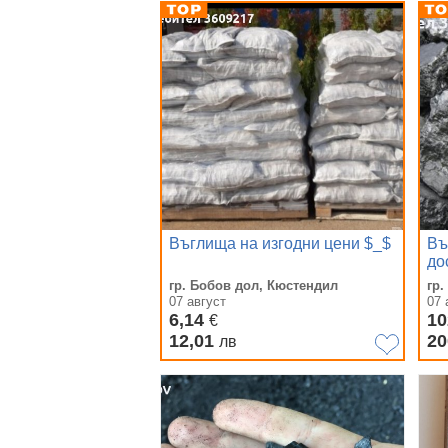
Въглища на изгодни цени $_$
Въ
до
гр. Бобов дол, Кюстендил
гр
07 август
07 
6,14
10
€
12,01
2
лв