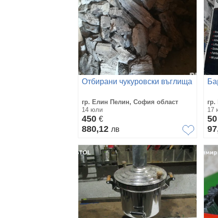
Отбирани чукуровски въглища
Ба
гр. Елин Пелин, София област
гр.
14 юли
17 
450
5
€
880,12
97
лв