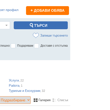
оят профил
+
ДОБАВИ ОБЯВА
Запиши търсенето
Спешно
Подарявам
Доставя с отстъпка
Услуги
, 22
Работа
, 1
Туризъм и Екскурзии
, 32
Галерия
Списък