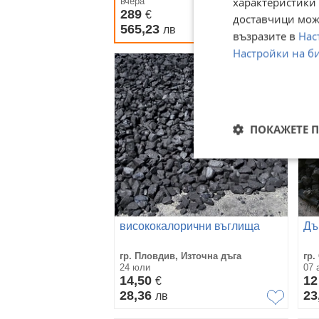
характеристики 
вчера
вче
Гр
289
1
€
доставчици може
565,23
38
лв
възразите в
Нас
Настройки на б
ПОКАЖЕТЕ 
висококалорични въглища
Дъ
гр. Пловдив, Източна дъга
гр.
24 юли
07 
14,50
1
€
28,36
23
лв