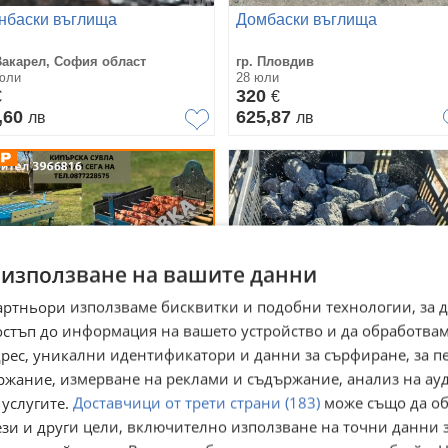
нбаски въглища
Домбаски въглища
Вакарел, София област
гр. Пловдив
юли
28 юли
320
€
€
,60
625,87
лв
лв
 използване на вашите данни
артньори използваме бисквитки и подобни технологии, за 
остъп до информация на вашето устройство и да обработва
адрес, уникални идентификатори и данни за сърфиране, за 
ржание, измерване на реклами и съдържание, анализ на ау
пърско барбекю, Барбекю
коксови въглища
 услугите.
Доставчици от трети страни (183)
може също да об
 Дървени Въглища -
ези и други цели, включително използване на точни данни 
вла,Гръцко
 Варна, Аспарухово
гр. Пловдив, Тракия
рбекю,Въртящ