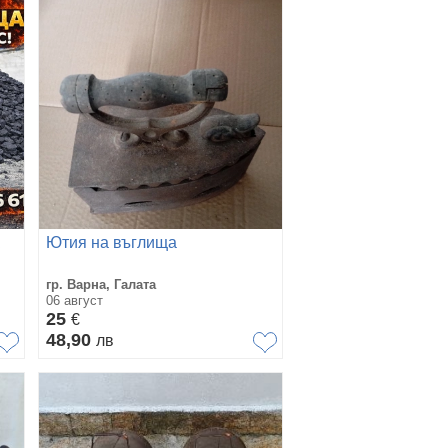
Ютия на въглища
гр. Варна, Галата
06 август
25
€
48,90
лв