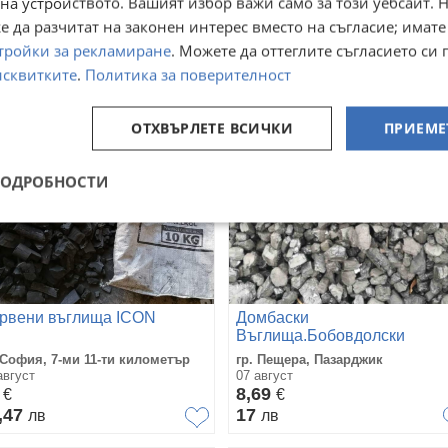
на устройството. Вашият избор важи само за този уебсайт. 
ра
23 юли
ил,Сувлаки,Сувлаки
97
250
€
€
 да разчитат на законен интерес вместо на съгласие; имате
5,30
488,96
лв
лв
тройки за рекламиране
. Можете да оттеглите съгласието си 
исквитките
.
Политика за поверителност
ОТХВЪРЛЕТЕ ВСИЧКИ
ПРИЕМЕ
ПОДРОБНОСТИ
рвени въглища ICON
Домбаски
Въглища.Бобовдолски
Въглища.
 София, 7-ми 11-ти километър
гр. Пещера, Пазарджик
август
07 август
2
8,69
€
€
,47
17
лв
лв