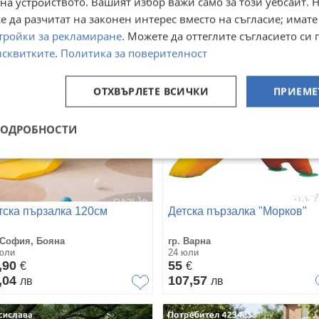
5
72
€
€
на устройството. Вашият избор важи само за този уебсайт. 
6,69
140,82
лв
лв
 да разчитат на законен интерес вместо на съгласие; имате
тройки за рекламиране
. Можете да оттеглите съгласието си 
исквитките
.
Политика за поверителност
ОТХВЪРЛЕТЕ ВСИЧКИ
ПРИЕМЕ
ПОДРОБНОСТИ
тска пързалка 120см
Детска пързалка "Морков"
 София, Бояна
гр. Варна
юли
24 юли
,90
55
€
€
,04
107,57
лв
лв