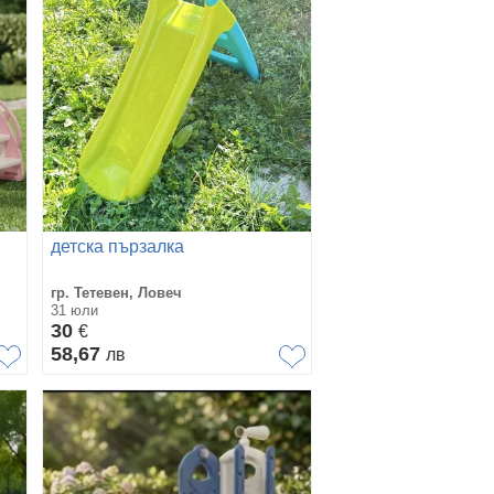
детска пързалка
гр. Тетевен, Ловеч
31 юли
30
€
58,67
лв