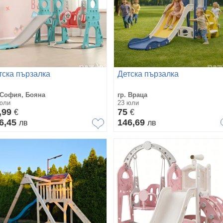
тска пързалка
Детска пързалка
 София, Бояна
гр. Враца
юли
23 юли
,99
75
€
€
6,45
146,69
лв
лв