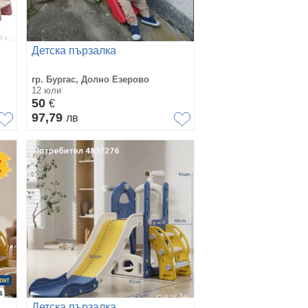
Детска пързалка
гр. Бургас, Долно Езерово
12 юли
50
€
97,79
лв
Детска пързалка