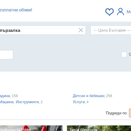
езплатни обяви!
М
адина
Детски и бебешки
, 158
, 256
 Машини, Инструменти
Услуги
, 2
, 4
Подреди по: