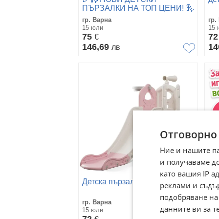
ПЪРЗАЛКИ НА ТОП ЦЕНИ! 🛝
🎉
гр. Варна
гр.
15 юли
15 
75
7
€
146,69
14
лв
Отговорно
Ние и нашите п
и получаваме д
като вашия IP 
Детска пързалка
Де
реклами и съдъ
подобряване на
гр. Варна
гр.
данните ви за т
15 юли
16 