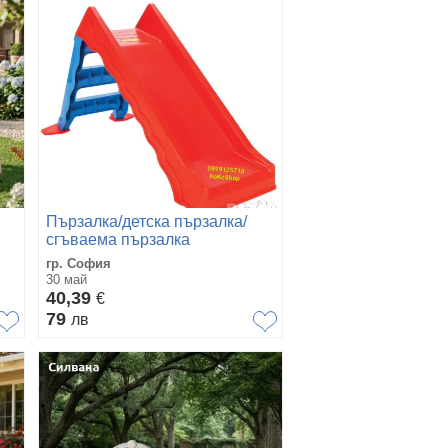
Пързалка/детска пързалка/
сгъваема пързалка
гр. София
30 май
40,39
€
79
лв