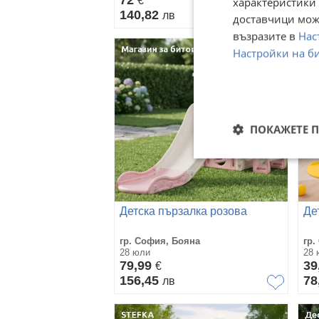
72
7
€
характеристики 
140,82
14
лв
доставчици може
възразите в
Нас
Настройки на б
ПОКАЖЕТЕ 
Детска пързалка розова
Де
гр. София, Бояна
гр.
28 юли
28 
79,99
39
€
156,45
78
лв