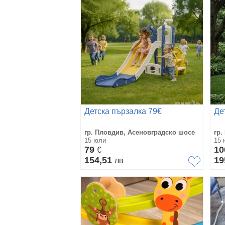
Детска пързалка 79€
Де
гр. Пловдив, Асеновградско шосе
гр.
15 юли
15 
79
1
€
154,51
19
лв