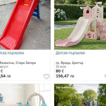
тска пързалка
Детски пързалки
 Казанлък, Стара Загора
гр. Враца, Център
август
16 юли
3
80
€
€
,54
156,47
лв
лв