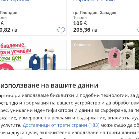
 Пловдив
гр. Пловдив, Западен
юли
16 юли
2
105
€
€
0,82
205,36
лв
лв
 използване на вашите данни
артньори използваме бисквитки и подобни технологии, за 
остъп до информация на вашето устройство и да обработва
адрес, уникални идентификатори и данни за сърфиране, за 
тска пързалка
Самостоятелна детска
ржание, измерване на реклами и съдържание, анализ на ау
пързалка
 услугите.
Доставчици от трети страни (183)
може също да об
 Пловдив, Западен
гр. Асеновград, Пловдив
ези и други цели, включително използване на точни данни 
юли
вчера