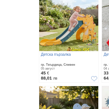
Детска пързалка
Де
гр. Твърдица, Сливен
гр.
05 август
04 
45
3
€
88,01
64
лв