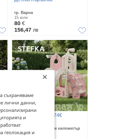
гр. Варна
15 юли
80
€
156,47
лв
×
да съхраняваме
ме лични данни,
персонализирани
Детска пързалка 74€
диторията и
работват
гр. София, 7-ми 11-ти километър
за геолокация и
29 юли