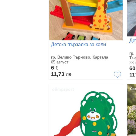
Де
Детска пързалка за коли
гр.
гр. Велико Търново, Картала
Тъ
05 август
28 
6
€
6
11,73
лв
11