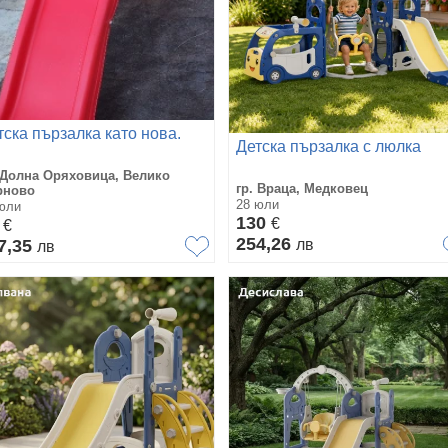
тска пързалка като нова.
Детска пързалка с люлка
 Долна Оряховица, Велико
гр. Враца, Медковец
рново
28 юли
юли
130
0
€
€
254,26
7,35
лв
лв