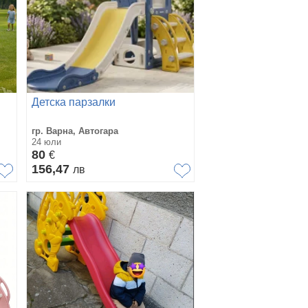
Детска парзалки
гр. Варна, Автогара
24 юли
80
€
156,47
лв