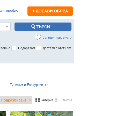
оят профил
+
ДОБАВИ ОБЯВА
Запиши търсенето
Спешно
Подарявам
Доставя с отстъпка
Туризъм и Екскурзии
, 12
Галерия
Списък