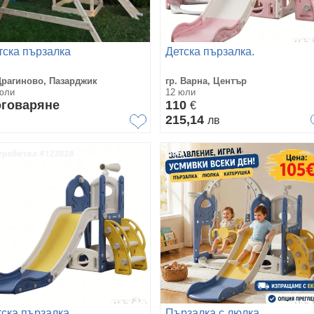
тска пързалка
Детска пързалка.
Драгиново, Пазарджик
гр. Варна, Център
юли
12 юли
говаряне
110
€
215,14
лв
тска пързалка
Пързалка с люлка