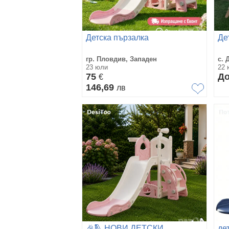
Детска пързалка
Де
гр. Пловдив, Западен
с. 
23 юли
22 
75
До
€
146,69
лв
🎉🛝 НОВИ ДЕТСКИ
де