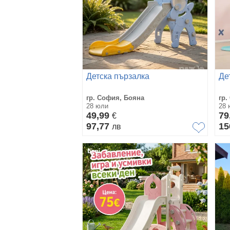
Детска пързалка
Де
гр. София, Бояна
гр.
28 юли
28 
49,99
79
€
97,77
15
лв