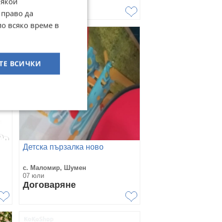
74
€
Някои
144,73
лв
 право да
по всяко време в
ТЕ ВСИЧКИ
Детска пързалка ново
с. Маломир, Шумен
07 юли
Договаряне