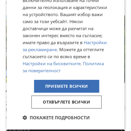
включително използване на точни
с. Кичево, Варна, 07 август
данни за геолокация и характеристики
на устройството. Вашият избор важи
ПРОМО
само за този уебсайт. Някои
доставчици може да разчитат на
законен интерес вместо на съгласие;
имате право да възразите в
Настройки
за рекламиране
. Можете да оттеглите
съгласието си по всяко време в
Настройки на бисквитките
.
Политика
за поверителност
ПРИЕМЕТЕ ВСИЧКИ
Дава под наем КЪЩА, с. Кичево, област Варна
1 400 €
ОТХВЪРЛЕТЕ ВСИЧКИ
2 738,16 лв
Не се начислява ДДС
ПОКАЖЕТЕ ПОДРОБНОСТИ
с. Кичево, Варна, вчера, 14:37