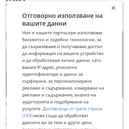
66 498,22 лв
×
Не се начислява ДДС
Отговорно използване на
с. Кичево, Варна, 07 август
вашите данни
Ние и нашите партньори използваме
ПРОМО
бисквитки и подобни технологии, за
да съхраняваме и получаваме достъп
до информация на вашето устройство
и да обработваме лични данни, като
вашия IP адрес, уникални
идентификатори и данни за
сърфиране, за персонализирани
реклами и съдържание, измерване на
реклами и съдържание, анализ на
аудиторията и подобряване на
Продава ПАРЦЕЛ, с. Кичево, област Варна
услугите.
Доставчици от трети страни
140 000 €
(183)
може също да обработват
273 816,20 лв
данните ви за тези и други цели,
Цената е с включен ДДС