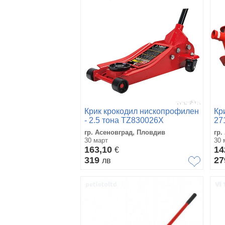
Крик крокодил нископрофилен
Кр
- 2.5 тона TZ830026X
27
гр. Асеновград, Пловдив
гр.
30 март
30 
163,10
14
€
319
2
лв