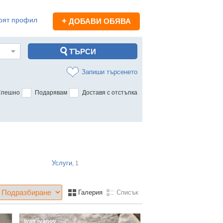
оят профил
+
ДОБАВИ ОБЯВА
Запиши търсенето
Спешно
Подарявам
Доставя с отстъпка
Услуги
, 1
Галерия
Списък