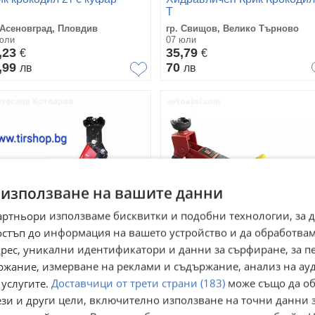
Т
 Асеновград, Пловдив
гр. Свищов, Велико Търново
юли
07 юли
,23
35,79
€
€
,99
70
лв
лв
 използване на вашите данни
артньори използваме бисквитки и подобни технологии, за 
остъп до информация на вашето устройство и да обработва
адрес, уникални идентификатори и данни за сърфиране, за 
ик крокодил усилен – 3 тона
КРИК КРОКОДИЛ - 2 ТОНА -
ржание, измерване на реклами и съдържание, анализ на ау
2003
 услугите.
Доставчици от трети страни (183)
може също да об
. Велико Търново, Промишлена
гр. Димитровград, Хасково
а - Запад
ези и други цели, включително използване на точни данни 
03 август
март