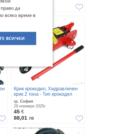
34
€
Някои
66,50
лв
 право да
по всяко време в
ТЕ ВСИЧКИ
ен
Крик крокодил, Хидравличен
крик 2 тона - Тип крокодил
гр. София
29 ноември 2025г.
45
€
88,01
лв