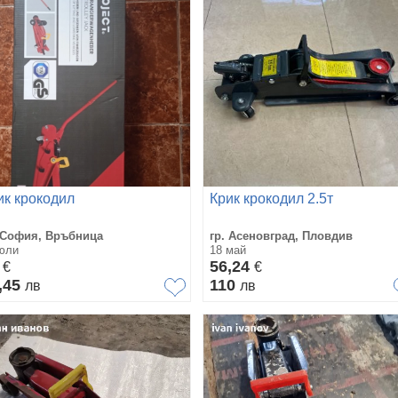
ик крокодил
Крик крокодил 2.5т
 София, Връбница
гр. Асеновград, Пловдив
юли
18 май
5
56,24
€
€
,45
110
лв
лв