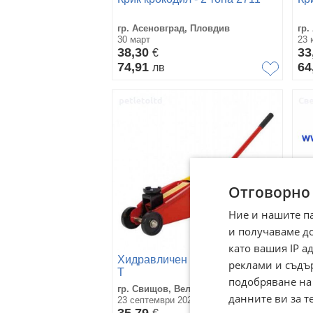
гр. Асеновград, Пловдив
гр.
30 март
23 
38,30
33
€
74,91
64
лв
Отговорно
Ние и нашите п
и получаваме д
като вашия IP 
Кр
Хидравличен крик Крокодил 2
реклами и съдъ
Т
подобряване на
гр
гр. Свищов, Велико Търново
зон
данните ви за т
23 септември 2024г.
02 