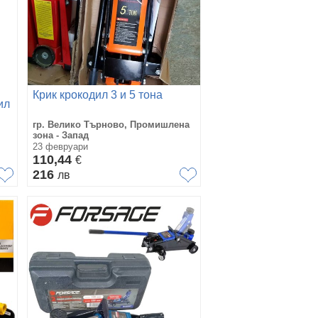
Крик крокодил 3 и 5 тона
ил
гр. Велико Търново, Промишлена
зона - Запад
23 февруари
110,44
€
216
лв