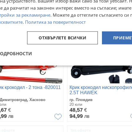
35,79
7,25
€
на устройството. Вашият избор важи само за този уебсайт. 
€
70
88
лв
лв
 да разчитат на законен интерес вместо на съгласие; имате
тройки за рекламиране
. Можете да оттеглите съгласието си 
исквитките
.
Политика за поверителност
ОТХВЪРЛЕТЕ ВСИЧКИ
ПРИЕМЕ
ПОДРОБНОСТИ
ик крокодил - 2 тона -820011
Крик крокодил нископрофил
2.5Т HAWEK
 Димитровград, Хасково
гр. Пловдив
юли
20 юли
,67
48,57
€
€
,99
94,99
лв
лв