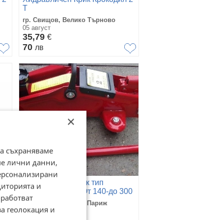
Т
гр. Свищов, Велико Търново
05 август
35,79
€
70
лв
×
да съхраняваме
ме лични данни,
персонализирани
Хидравличен крик тип
диторията и
крокодил до 2 т. От 140-до 300
работват
мм. нови !
гр. Пловдив, Кючук Париж
за геолокация и
30 юли