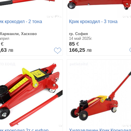
ик крокодил - 2 тона
Крик крокодил - 3 тона
 Харманли, Хасково
гр. София
април
14 май 2025г.
1
85
€
€
,63
166,25
лв
лв
ик крокодил 2т с куфар
Хидравличен Крик Крокодил