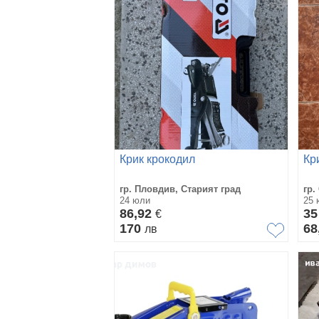
Крик крокодил
Кр
гр. Пловдив, Старият град
гр.
24 юли
25 
86,92
3
€
170
68
лв