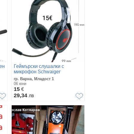
ен
Геймърски слушалки с
микрофон Schwaiger
гр. Варна, Младост 1
06 юни
15
€
29,34
лв