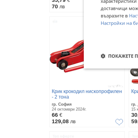
35,79
€
14
характеристики 
70
лв
2
доставчици може
възразите в
Нас
Настройки на б
ПОКАЖЕТЕ 
Крик крокодил нископрофилен
Кр
- 2 тона
гр. София
гр.
24 октомври 2024г.
15 
66
30
€
129,08
59
лв