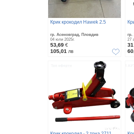
Крик крокодил Hawek 2.5
Кр
гр. Асеновград, Пловдив
гр.
04 юли 2025г.
27 
53,69
3
€
105,01
60
лв
Крик крокодил - 2 тона 2711
Кр