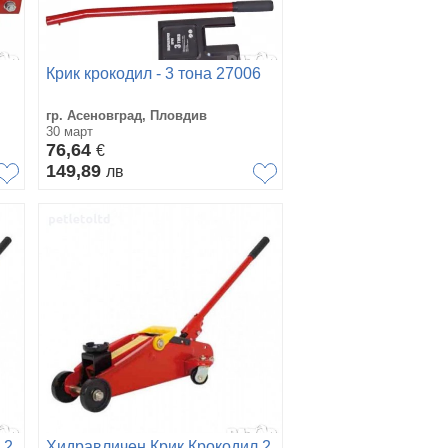
Крик крокодил - 3 тона 27006
гр. Асеновград, Пловдив
30 март
76,64
€
149,89
лв
 2
Хидравличен Крик Крокодил 2