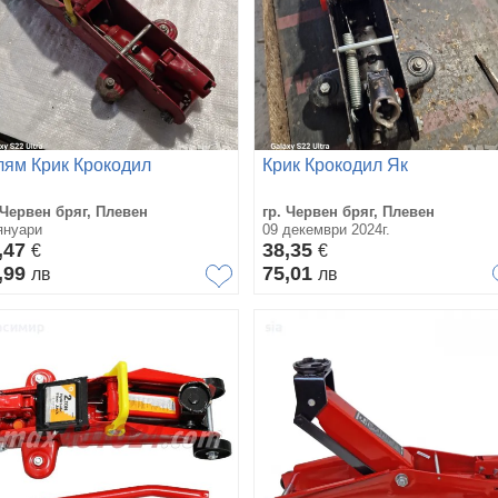
лям Крик Крокодил
Крик Крокодил Як
 Червен бряг, Плевен
гр. Червен бряг, Плевен
януари
09 декември 2024г.
,47
38,35
€
€
,99
75,01
лв
лв