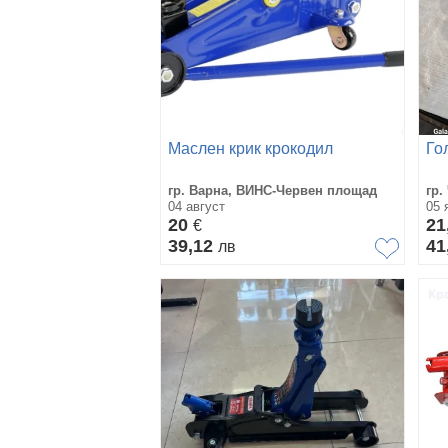
Маслен крик крокодил
Го
гр. Варна, ВИНС-Червен площад
гр.
04 август
05 
20
21
€
39,12
41
лв