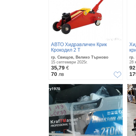
АВТО Хидравличен Крик
Хи
Крокодил 2 Т
кр
гр. Свищов, Велико Търново
гр
15 септември 2025г.
28 
35,79
9
€
70
17
лв