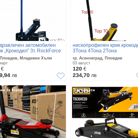
дравличен автомобилен
нископрофилен крик крокод
ик „Крокодил” 3т. RockForce
3Тона 4Тона 2Тона
. Пловдив, Младежки Хълм
гр. Асеновград, Пловдив
март
03 август
2
120
€
€
9,94
234,70
лв
лв