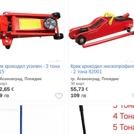
ик крокодил усилен - 3 тона
Крик крокодил нископрофил
15
- 2 тона 82001
 Асеновград, Пловдив
гр. Асеновград, Пловдив
март
30 март
2,65
55,73
€
€
79
109
лв
лв