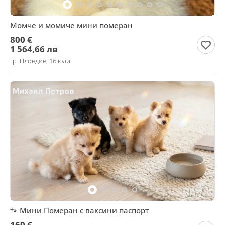
Момче и момиче мини померан
800 €
1 564,66 лв
гр. Пловдив, 16 юли
​🐾 Мини Померан с ваксини паспорт
160 €