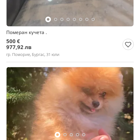
Померан кучета .
500 €
977,92 лв
гр. Поморие, Бургас, 31 юли