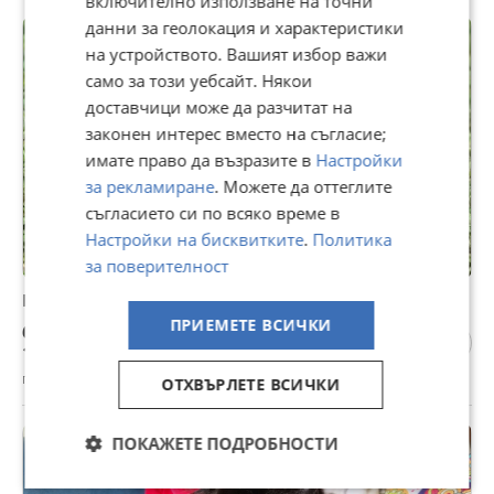
включително използване на точни
данни за геолокация и характеристики
на устройството. Вашият избор важи
само за този уебсайт. Някои
доставчици може да разчитат на
законен интерес вместо на съгласие;
имате право да възразите в
Настройки
за рекламиране
. Можете да оттеглите
съгласието си по всяко време в
Настройки на бисквитките
.
Политика
за поверителност
Продавам мини померан
ПРИЕМЕТЕ ВСИЧКИ
600 €
1 173,50 лв
гр. Русе, Алеи Възраждане, 31 юли
ОТХВЪРЛЕТЕ ВСИЧКИ
ПОКАЖЕТЕ ПОДРОБНОСТИ