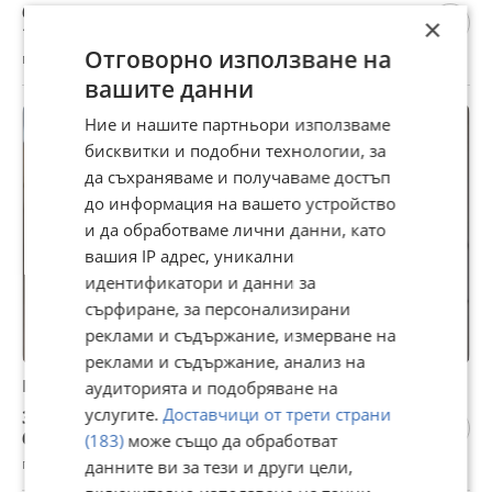
600 €
×
1 173,50 лв
Отговорно използване на
гр. Хасково, днес, 11:51
вашите данни
Ние и нашите партньори използваме
бисквитки и подобни технологии, за
да съхраняваме и получаваме достъп
до информация на вашето устройство
и да обработваме лични данни, като
вашия IP адрес, уникални
идентификатори и данни за
сърфиране, за персонализирани
реклами и съдържание, измерване на
реклами и съдържание, анализ на
Померан мини шпицове
аудиторията и подобряване на
услугите.
Доставчици от трети страни
350 €
684,54 лв
(183)
може също да обработват
гр. Велико Търново, Център, 02 август
данните ви за тези и други цели,