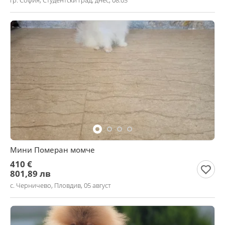
гр. София, Студентски град, днес, 08:03
Мини Померан момче
410 €
801,89 лв
с. Черничево, Пловдив, 05 август