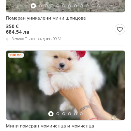
Померан уникалени мини шпицове
350 €
684,54 лв
гр. Велико Търново, днес, 09:31
ПРОМО
Мини померан момиченца и момченца