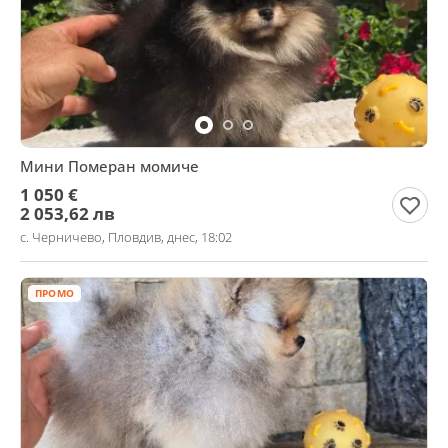
Мини Померан момиче
1 050 €
2 053,62 лв
с. Черничево, Пловдив, днес, 18:02
ПРОМО