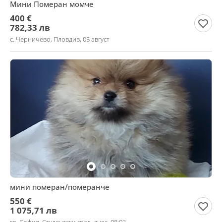
Мини Померан момче
400 €
782,33 лв
с. Черничево, Пловдив, 05 август
мини померан/померанче
550 €
1 075,71 лв