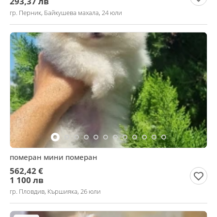
293,37 лв
гр. Перник, Байкушева махала, 24 юли
померан мини померан
562,42 €
1 100 лв
гр. Пловдив, Кършияка, 26 юли