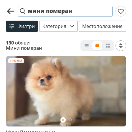
мини померан
Филтри
Категория
Местоположение
130
обяви
Мини померан
ПРОМО