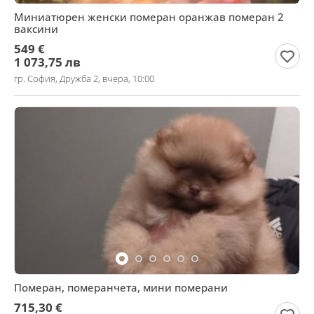
Миниатюрен женски померан оранжав померан 2
ваксини
549 €
1 073,75 лв
гр. София, Дружба 2, вчера, 10:00
Померан, померанчета, мини померани
715,30 €