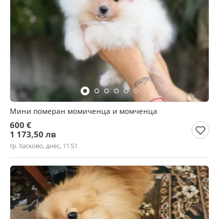
Мини померан момиченца и момченца
600 €
1 173,50 лв
гр. Хасково, днес, 11:51