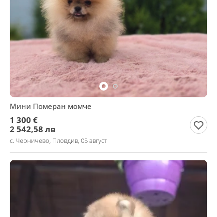
Мини Померан момче
1 300 €
2 542,58 лв
с. Черничево, Пловдив, 05 август