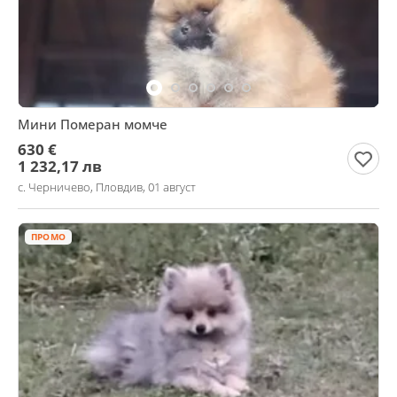
Мини Померан момче
630 €
1 232,17 лв
с. Черничево, Пловдив, 01 август
ПРОМО