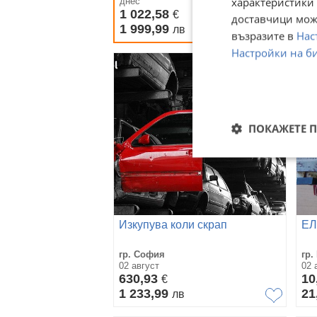
характеристики 
днес
дн
1 022,58
1 
€
доставчици може
1 999,99
1 
лв
възразите в
Нас
Настройки на б
ПОКАЖЕТЕ 
Изкупува коли скрап
ЕЛ
гр. София
гр.
02 август
02 
630,93
10
€
1 233,99
21
лв