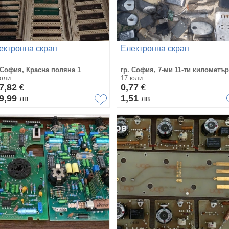
ектронна скрап
Електронна скрап
 София, Красна поляна 1
гр. София, 7-ми 11-ти километър
юли
17 юли
7,82
0,77
€
€
9,99
1,51
лв
лв