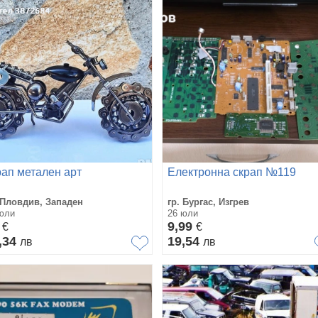
рап метален арт
Електронна скрап №119
 Пловдив, Западен
гр. Бургас, Изгрев
юли
26 юли
5
9,99
€
€
,34
19,54
лв
лв