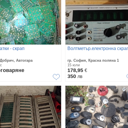
атки - скрап
Волтметър.електронна скра
 Добрич, Автогара
гр. София, Красна поляна 1
с
15 юли
говаряне
178,95
€
350
лв