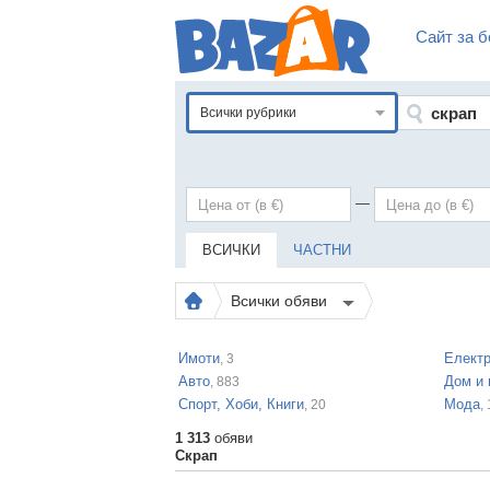
Сайт за б
Всички рубрики
—
ВСИЧКИ
ЧАСТНИ
Всички обяви
Имоти
Електр
, 3
Авто
Дом и 
, 883
Спорт, Хоби, Книги
Мода
, 20
,
1 313
обяви
Скрап