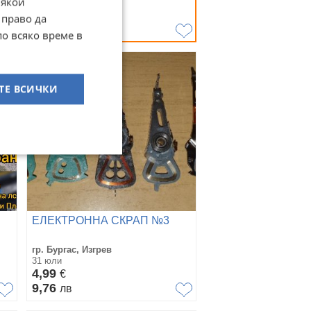
Някои
вчера
Договаряне
 право да
по всяко време в
ТЕ ВСИЧКИ
ЕЛЕКТРОННА СКРАП №3
гр. Бургас, Изгрев
31 юли
4,99
€
9,76
лв