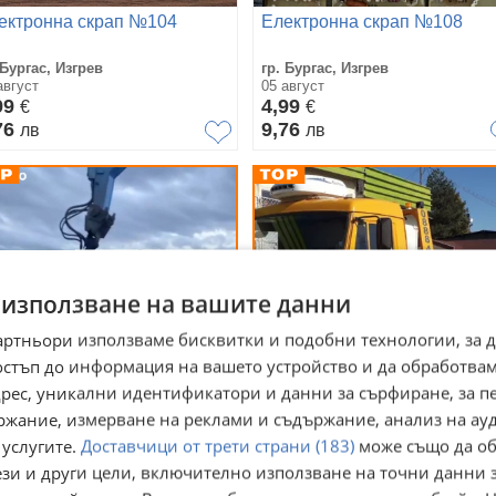
ектронна скрап №104
Електронна скрап №108
 Бургас, Изгрев
гр. Бургас, Изгрев
август
05 август
99
4,99
€
€
76
9,76
лв
лв
 използване на вашите данни
артньори използваме бисквитки и подобни технологии, за 
остъп до информация на вашето устройство и да обработва
адрес, уникални идентификатори и данни за сърфиране, за 
ржание, измерване на реклами и съдържание, анализ на ау
/7 Изкупуваме автомобили
Изкупуване на коли за скрап
 услугите.
Доставчици от трети страни (183)
може също да об
 части и скрап
София и региона
ези и други цели, включително използване на точни данни 
 Пазарджик
гр. София, Левски Г