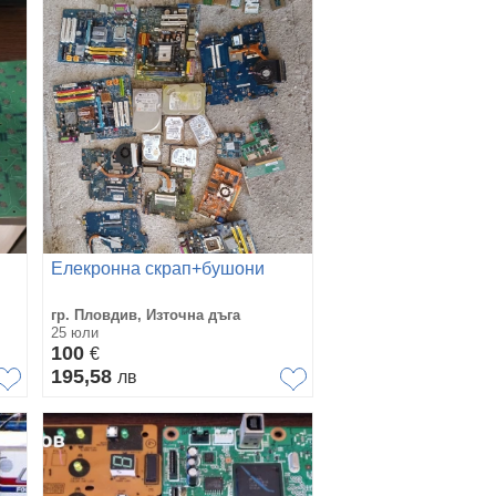
Елекронна скрап+бушони
гр. Пловдив, Източна дъга
25 юли
100
€
195,58
лв