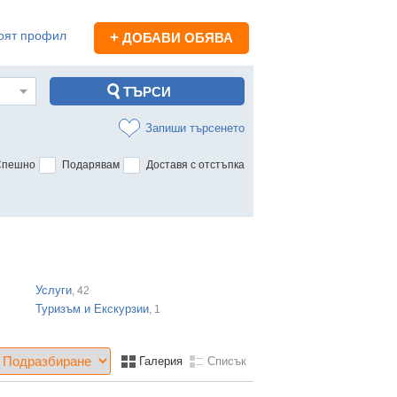
оят профил
+
ДОБАВИ ОБЯВА
Запиши търсенето
Спешно
Подарявам
Доставя с отстъпка
Услуги
, 42
Туризъм и Екскурзии
, 1
Галерия
Списък