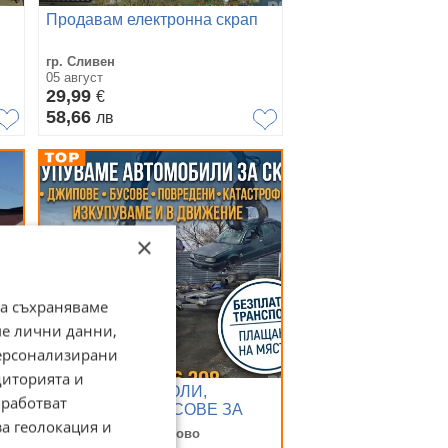
Продавам електронна скрап
гр. Сливен
05 август
29,99
€
58,66
лв
×
да съхраняваме
ме лични данни,
персонализирани
диторията и
 в
​ИЗКУПУВАМЕ КОЛИ,
работват
ДЖИПОВЕ И БУСОВЕ ЗА
за геолокация и
СКРАП И В ДВИЖЕНИЕ
гр. Пловдив, Филипово