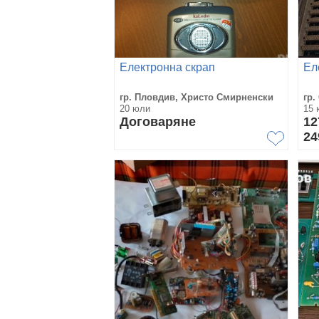
Електронна скрап
Ел
гр. Пловдив, Христо Смирненски
гр.
20 юли
15 
Договаряне
12
24