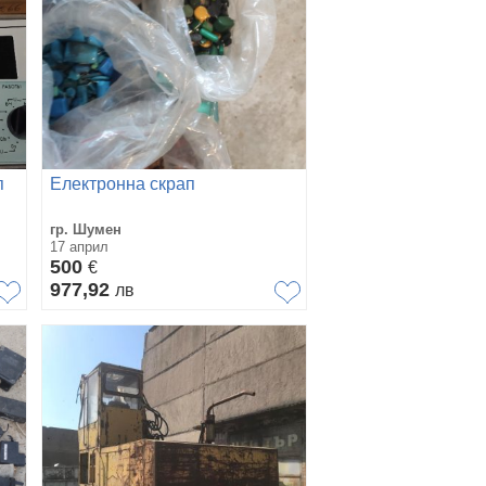
п
Електронна скрап
гр. Шумен
17 април
500
€
977,92
лв