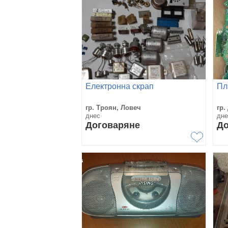
Електронна скрап
Пл
гр. Троян, Ловеч
гр.
днес
дне
Договаряне
До