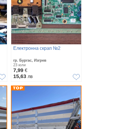
Електронна скрап №2
гр. Бургас, Изгрев
23 юли
7,99
€
15,63
лв