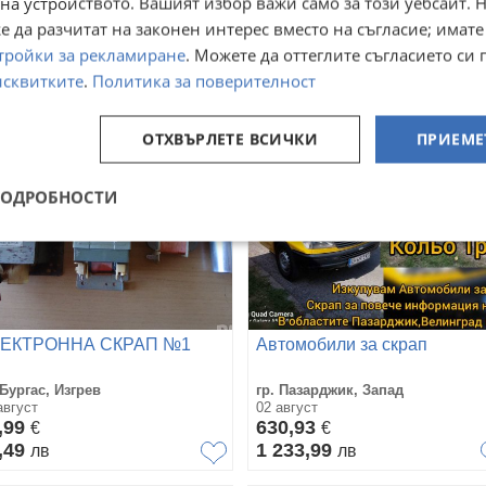
на устройството. Вашият избор важи само за този уебсайт. 
ес
вчера
000
333
€
€
 да разчитат на законен интерес вместо на съгласие; имате
955,83
651,29
лв
лв
тройки за рекламиране
. Можете да оттеглите съгласието си 
исквитките
.
Политика за поверителност
ОТХВЪРЛЕТЕ ВСИЧКИ
ПРИЕМЕ
ПОДРОБНОСТИ
ЕКТРОННА СКРАП №1
Автомобили за скрап
 Бургас, Изгрев
гр. Пазарджик, Запад
август
02 август
,99
630,93
€
€
,49
1 233,99
лв
лв