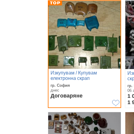
Изкупувам / Купувам
Из
електронна скрап
ск
гр. София
гр.
днес
06 
Договаряне
1 
1 