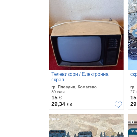
Телевизори / Електронна
ск
скрап
гр. Пловдив, Коматево
гр.
30 юли
27 
15
1
€
29,34
29
лв