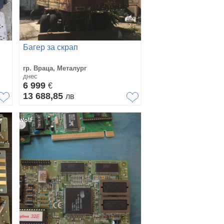
Багер за скрап
гр. Враца, Металург
днес
6 999
€
13 688,85
лв