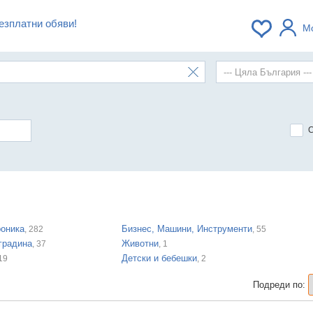
езплатни обяви!
М
оника
Бизнес, Машини, Инструменти
, 282
, 55
градина
Животни
, 37
, 1
Детски и бебешки
 19
, 2
Подреди по: