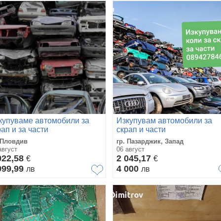
купуваме автомобили за
Изкупувам автомобили за
рап и за части
скрап и части
 Пловдив
гр. Пазарджик, Запад
август
06 август
022,58
2 045,17
€
€
999,99
4 000
лв
лв