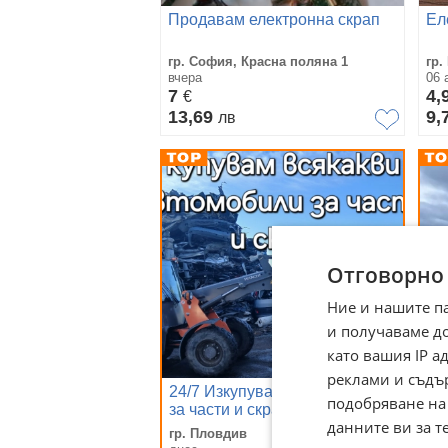
Продавам електронна скрап
Ел
гр. София, Красна поляна 1
гр.
вчера
06 
7
4,
€
13,69
9,
лв
Отговорно
Ние и нашите п
и получаваме д
като вашия IP 
реклами и съдъ
24/7 Изкупуваме автомобили
24
подобряване на
за части и скрап
за
данните ви за т
гр. Пловдив
гр.