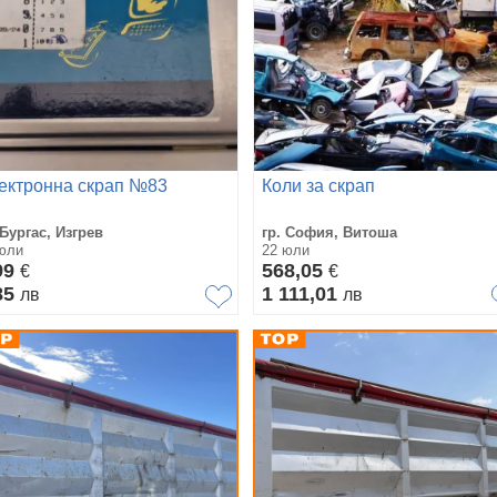
ектронна скрап №83
Коли за скрап
 Бургас, Изгрев
гр. София, Витоша
юли
22 юли
99
568,05
€
€
85
1 111,01
лв
лв