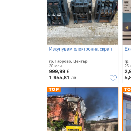
Изкупувам електронна скрап
Ел
гр. Габрово, Център
гр.
20 юли
25 
999,99
2,
€
1 955,81
5,
лв