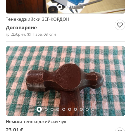
Тенекеджийски ЗЕГ-КОРДОН
Договаряне
гр. Добрич, ЖП Гара, 08 юли
Немски тенекеджийски чук
23,01 €