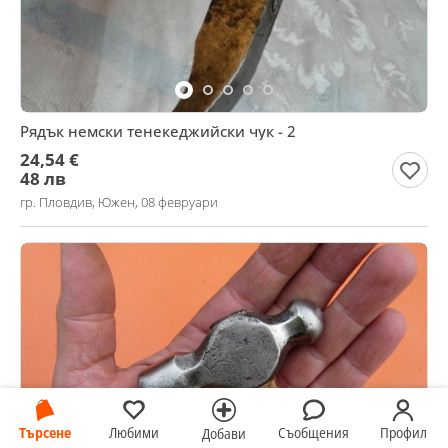
Рядък немски тенекеджийски чук - 2
24,54 €
48 лв
гр. Пловдив, Южен, 08 февруари
Търсене
Любими
Съобщения
Профил
Добави