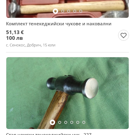
Комплект тенекеджийски чукове и наковални
51,13 €
100 лв
с. Сенокос, Добрич, 15 юли
Стар немски тенекеджийски чук - 227