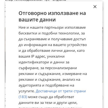
×
25,56 €
49,99 лв
Отговорно използване на
гр. Пловдив, 18 юни
вашите данни
Ние и нашите партньори използваме
бисквитки и подобни технологии, за
да съхраняваме и получаваме достъп
до информация на вашето устройство
и да обработваме лични данни, като
вашия IP адрес, уникални
идентификатори и данни за
сърфиране, за персонализирани
реклами и съдържание, измерване на
реклами и съдържание, анализ на
аудиторията и подобряване на
тенекеджийски ножици тип пеликан
услугите.
Доставчици от трети страни
102,26 €
(183)
може също да обработват
200 лв
данните ви за тези и други цели,
гр. Варна, Аспарухово, 15 юли