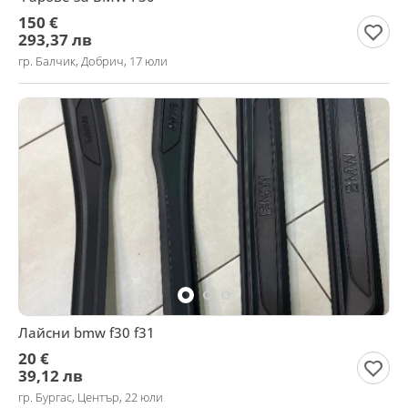
150 €
293,37 лв
гр. Балчик, Добрич, 17 юли
Лайсни bmw f30 f31
20 €
39,12 лв
гр. Бургас, Център, 22 юли