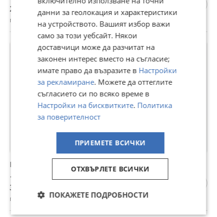
включително използване на точни
293,37 лв
данни за геолокация и характеристики
гр. Балчик, Добрич, 04 август
на устройството. Вашият избор важи
само за този уебсайт. Някои
доставчици може да разчитат на
законен интерес вместо на съгласие;
имате право да възразите в
Настройки
за рекламиране
. Можете да оттеглите
съгласието си по всяко време в
Настройки на бисквитките
.
Политика
за поверителност
ПРИЕМЕТЕ ВСИЧКИ
LED Мигачи за BMW F30
ОТХВЪРЛЕТЕ ВСИЧКИ
15,34 €
30 лв
ПОКАЖЕТЕ ПОДРОБНОСТИ
гр. Перник, 11 юли