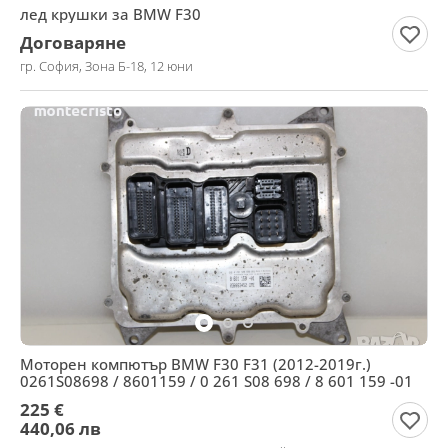
лед крушки за BMW F30
Договаряне
гр. София, Зона Б-18, 12 юни
Моторен компютър BMW F30 F31 (2012-2019г.)
0261S08698 / 8601159 / 0 261 S08 698 / 8 601 159 -01
225 €
440,06 лв