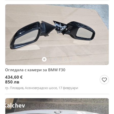
Огледала с камери за BMW F30
434,60 €
850 лв
гр. Пловдив, Асеновградско шосе, 17 февруари