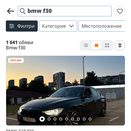
bmw f30
Филтри
Категория
Местоположение
1 641
обяви
Bmw f30
ПРОМО