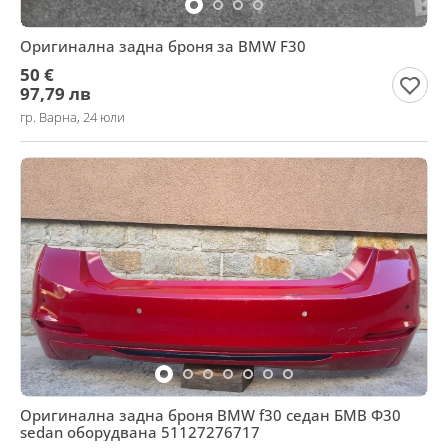
Оригинална задна броня за BMW F30
50 €
97,79 лв
гр. Варна, 24 юли
Оригинална задна броня BMW f30 седан БМВ Ф30
sedan оборудвана 51127276717