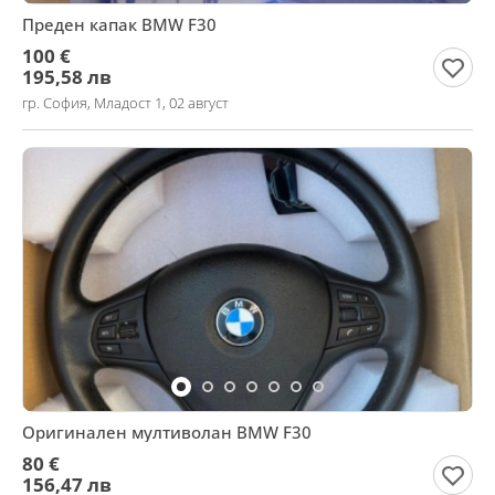
Преден капак BMW F30
100 €
195,58 лв
гр. София, Младост 1, 02 август
Оригинален мултиволан BMW F30
80 €
156,47 лв