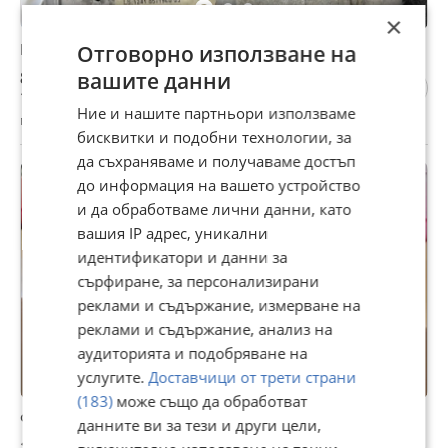
×
BMW F30/31 318d СТАРТЕР
Отговорно използване на
80 €
вашите данни
156,47 лв
Ние и нашите партньори използваме
гр. Пловдив, Кукленско шосе, 15 юли
бисквитки и подобни технологии, за
да съхраняваме и получаваме достъп
до информация на вашето устройство
и да обработваме лични данни, като
вашия IP адрес, уникални
идентификатори и данни за
сърфиране, за персонализирани
реклами и съдържание, измерване на
реклами и съдържание, анализ на
аудиторията и подобряване на
услугите.
Доставчици от трети страни
(183)
може също да обработват
Фарове за BMW F30/F31
данните ви за тези и други цели,
150 €