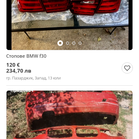
Стопове BMW f30
120 €
234,70 лв
гр. Пазарджик, Запад, 13 юли