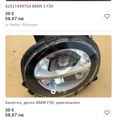
42921949704 BMW 3 F30
30 €
58,67 лв
гр. Ямбол, 09 януари
Халоген, десен BMW F30, оригинален
30 €
58,67 лв