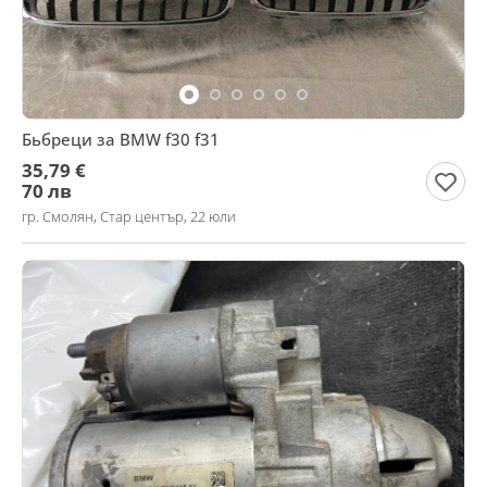
Бьбреци за BMW f30 f31
35,79 €
70 лв
гр. Смолян, Стар център, 22 юли