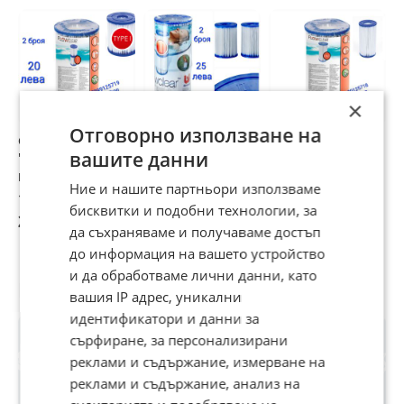
×
Отговорно използване на
Филтър за басейн
Филтър за басейн
Филтър за басейн
Н
вашите данни
"Bestway"-тип I /
"Bestway"-тип II/
"Bestway"-тип III/
4
картушен филтър
филтър "Bestway"/
картушен филтър
ф
Ние и нашите партньори използваме
за басейн/филтър
картушен филтър
за басейн/филтър
B
10,23 €
12,78 €
7,67 €
1
"Bestway"
за басейн
"Bestway"
2
бисквитки и подобни технологии, за
20,01 лв
25 лв
15 лв
2
да съхраняваме и получаваме достъп
до информация на вашето устройство
и да обработваме лични данни, като
Потребител
вашия IP адрес, уникални
идентификатори и данни за
сърфиране, за персонализирани
реклами и съдържание, измерване на
реклами и съдържание, анализ на