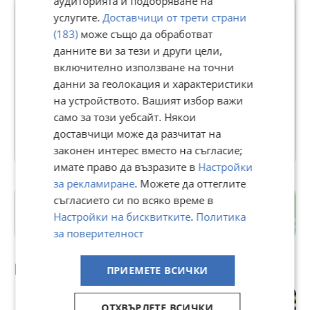
аудиторията и подобряване на
услугите.
Доставчици от трети страни
(183)
може също да обработват
Иван Василев
данните ви за тези и други цели,
включително използване на точни
2355
рейтинг
данни за геолокация и характеристики
В Bazar.BG от 20 януари 2014г.
на устройството. Вашият избор важи
Последно активен вчера в 09:31 ч.
само за този уебсайт. Някои
доставчици може да разчитат на
84 Обяви
законен интерес вместо на съгласие;
имате право да възразите в
Настройки
за рекламиране
. Можете да оттеглите
съгласието си по всяко време в
СПЗ Модерно предградие
Настройки на бисквитките
.
Политика
гр. София
за поверителност
Препоръчани за теб
ПРИЕМЕТЕ ВСИЧКИ
ОТХВЪРЛЕТЕ ВСИЧКИ