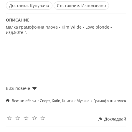
Доставка:
Купувача
Състояние:
Използвано
ОПИСАНИЕ
малка грамофонна плоча - Kim Wilde - Love blonde -
изд.80те г.
Рядка плоча за ценители и колекционери .
Всички обяви
Спорт, Хоби, Книги
Музика
Грамофонни плочи
☆
☆
☆
☆
☆
Докладвай