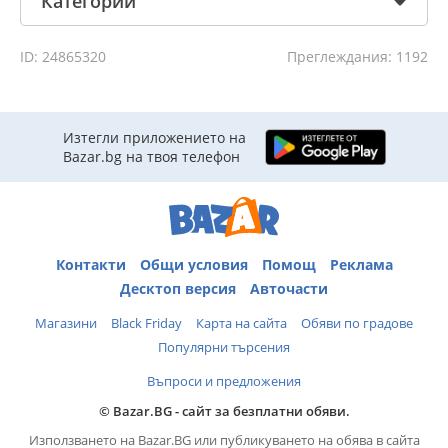
Категории
ID: 24865320
Преглеждания: 1192
тагове: винил, винили, грамофон, грамофонна плоча,
грамофонни плочи, грамофонна
доза
, грамофонна игла,
мелодия, музика, усилвател, усилватели, стара музика,
Изтегли приложението на
ретро музика, грамофони, Ким Уайлд
Bazar.bg на твоя телефон
Контакти
Общи условия
Помощ
Реклама
Десктоп версия
Авточасти
Магазини
Black Friday
Карта на сайта
Обяви по градове
Популярни търсения
Въпроси и предложения
© Bazar.BG - сайт за безплатни обяви.
Използването на Bazar.BG или публикуването на обява в сайта