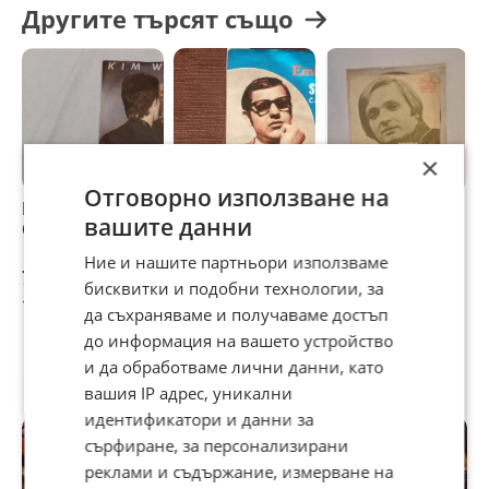
Другите търсят също
Мирисът на винил, усещането че държиш грамофонна
плоча на поне 30- тина години и се наслаждаваш на
стара качествена музика - това прави една грамофонна
плоча безкрайно ценна и ценнност за колекционери и
ценители !
×
Отговорно използване на
Плочата е в много добро състояние .
Kim Wilde –
Малка
Петър Чернев/
М
вашите данни
Chequered Love
грамофонна
малка
г
плоча- Незир
грамофонна
п
Ние и нашите партньори използваме
Еминовски
плоча
П
7 €
3,50 €
2 €
2
бисквитки и подобни технологии, за
Внос от Германия .
13,69 лв
6,85 лв
3,91 лв
3
да съхраняваме и получаваме достъп
до информация на вашето устройство
и да обработваме лични данни, като
Потребител
вашия IP адрес, уникални
идентификатори и данни за
сърфиране, за персонализирани
реклами и съдържание, измерване на