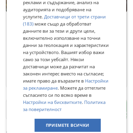
*****************************************************
реклами и съдържание, анализ на
аудиторията и подобряване на
Premium
услугите.
Доставчици от трети страни
(183)
може също да обработват
Разгледайте още над 1000 интересни грамофонни плочи
данните ви за тези и други цели,
excellentchoice - частно лице!
с музика от различни жанрове от 60,70,80те години в
включително използване на точни
обявите ми !
В Bazar.BG от 12 октомври 2014г.
данни за геолокация и характеристики
Последно активен днес в 01:11 ч.
на устройството. Вашият избор важи
Телефон(и):
0886856743
само за този уебсайт. Някои
https://rumenvn.bazar.bg/
ЗА КОЛИЧЕСТВА - ОТСТЪПКИ!
доставчици може да разчитат на
законен интерес вместо на съгласие;
2991 Обяви
имате право да възразите в
Настройки
за рекламиране
. Можете да оттеглите
*****************************************************
съгласието си по всяко време в
Настройки на бисквитките
.
Политика
гр. Варна
за поверителност
Варна
ПРИЕМЕТЕ ВСИЧКИ