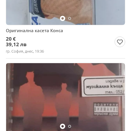
Оригинална касета Конса
20 €
39,12 лв
гр. София, днес, 19:36