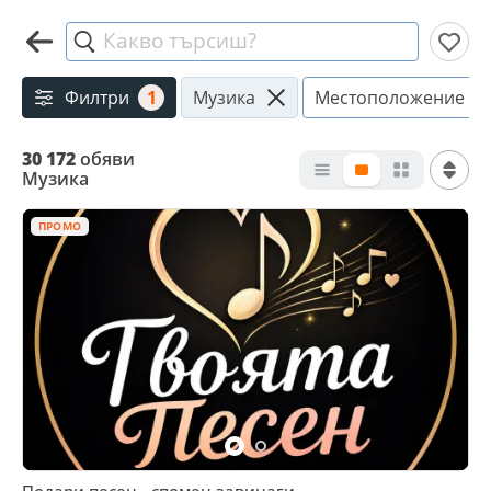
Какво търсиш?
Филтри
1
Музика
Местоположение
30 172
обяви
Музика
ПРОМО