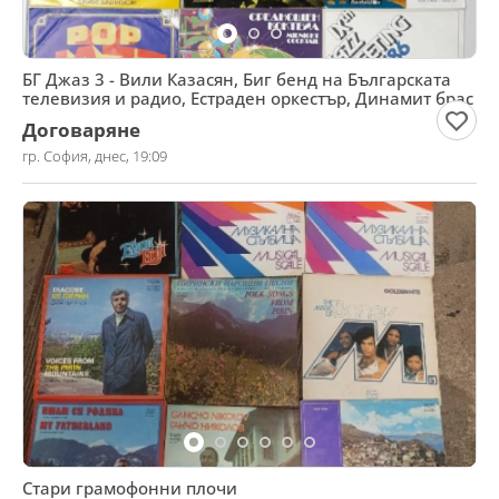
БГ Джаз 3 - Вили Казасян, Биг бенд на Българската
телевизия и радио, Естраден оркестър, Динамит брас
Договаряне
гр. София, днес, 19:09
Стари грамофонни плочи