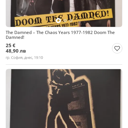
The Damned ‎– The Chaos Years 1977-1982 Doom The
Damned!
25 €
48,90 лв
гр. София, днес, 19:10