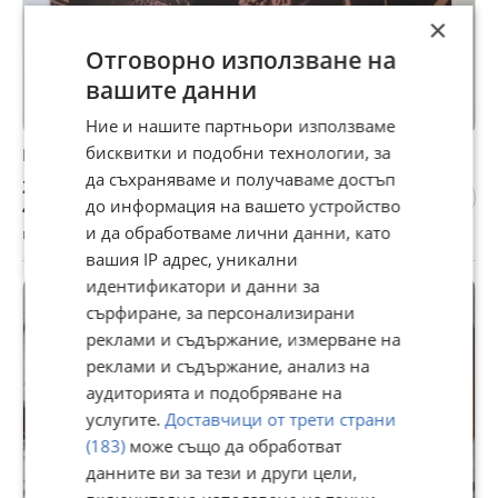
×
Отговорно използване на
вашите данни
Ние и нашите партньори използваме
бисквитки и подобни технологии, за
Primal Scream – Live At Levitation
да съхраняваме и получаваме достъп
25 €
до информация на вашето устройство
48,90 лв
и да обработваме лични данни, като
гр. София, днес, 19:10
вашия IP адрес, уникални
идентификатори и данни за
сърфиране, за персонализирани
реклами и съдържание, измерване на
реклами и съдържание, анализ на
аудиторията и подобряване на
услугите.
Доставчици от трети страни
(183)
може също да обработват
данните ви за тези и други цели,