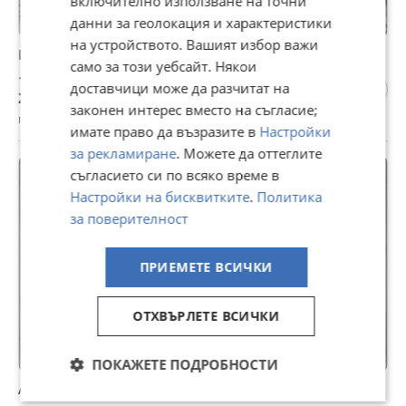
включително използване на точни
данни за геолокация и характеристики
на устройството. Вашият избор важи
Електро-акустична китара
само за този уебсайт. Някои
105 €
доставчици може да разчитат на
205,36 лв
законен интерес вместо на съгласие;
гр. Ямбол, Боровец, днес, 18:22
имате право да възразите в
Настройки
за рекламиране
. Можете да оттеглите
съгласието си по всяко време в
Настройки на бисквитките
.
Политика
за поверителност
ПРИЕМЕТЕ ВСИЧКИ
ОТХВЪРЛЕТЕ ВСИЧКИ
ПОКАЖЕТЕ ПОДРОБНОСТИ
Ace Of Base ‎– Happy Nation 1993 CD, Album, Stereo