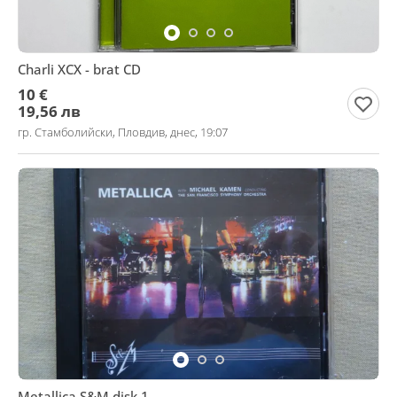
Charli XCX - brat CD
10 €
19,56 лв
гр. Стамболийски, Пловдив, днес, 19:07
Metallica S&M disk 1