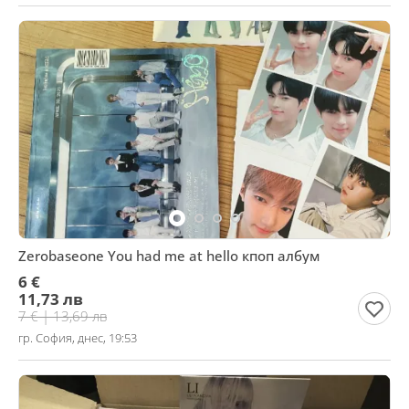
Zerobaseone You had me at hello кпоп албум
6 €
11,73 лв
7 € | 13,69 лв
гр. София, днес, 19:53