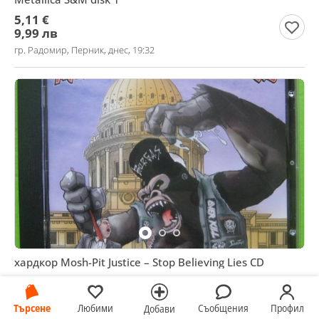
5,11 €
9,99 лв
гр. Радомир, Перник, днес, 19:32
хардкор Mosh-Pit Justice – Stop Believing Lies CD
12,78 €
25 лв
Търсене
Любими
Съобщения
Профил
Добави
гр. Несебър, Бургас, днес, 18:44