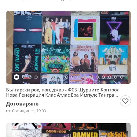
Български рок, поп, джаз - ФСБ Щурците Контрол
Нова Генерация Клас Атлас Ера Импулс Тангра
Сигнал др
Договаряне
гр. София, днес, 19:09