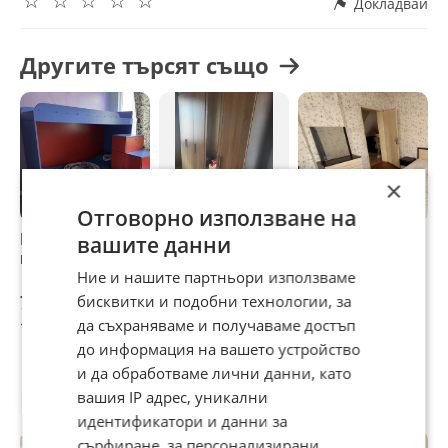
Д/52/32 см.
Докладвай
Другите търсят също
×
Отговорно използване на
Комплект легла с
продавам спален
Спален комплект
К
вашите данни
гардероб
комплект и
с матрак 160/190
с
гардероб с 5
см
Ние и нашите партньори използваме
врати
750 €
700 €
650 €
7
бисквитки и подобни технологии, за
1 466,87 лв
да съхраняваме и получаваме достъп
1 369,08 лв
1 271,29 лв
1
до информация на вашето устройство
и да обработваме лични данни, като
вашия IP адрес, уникални
Потребител
идентификатори и данни за
сърфиране, за персонализирани