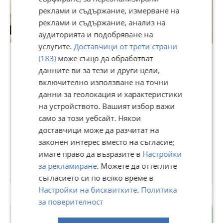
реклами и съдържание, измерване на
реклами и съдържание, анализ на
аудиторията и подобряване на
Premium
услугите.
Доставчици от трети страни
(183)
може също да обработват
данните ви за тези и други цели,
КРАСИ-М79
включително използване на точни
642
данни за геолокация и характеристики
рейтинг
на устройството. Вашият избор важи
В Bazar.BG от 29 март 2013г.
само за този уебсайт. Някои
Последно активен днес в 15:13 ч.
Телефон(и):
0895037678
доставчици може да разчитат на
https://www.alo.bg/users/mebelikrasi.m
законен интерес вместо на съгласие;
имате право да възразите в
Настройки
501 Обяви
за рекламиране
. Можете да оттеглите
съгласието си по всяко време в
Настройки на бисквитките
.
Политика
за поверителност
Тракия