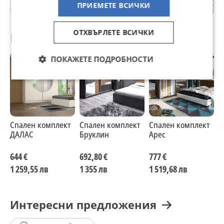
гр. Пловдив
ПРИЕМЕТЕ ВСИЧКИ
ОТХВЪРЛЕТЕ ВСИЧКИ
Препоръчани за теб
ПОКАЖЕТЕ ПОДРОБНОСТИ
Спален комплект
Спален комплект
Спален комплект
(
ДАЛАС
Бруклин
Арес
Б
к
М
644 €
692,80 €
777 €
6
м
1 259,55 лв
1 355 лв
1 519,68 лв
1
Б
Д
ц
Интересни предложения