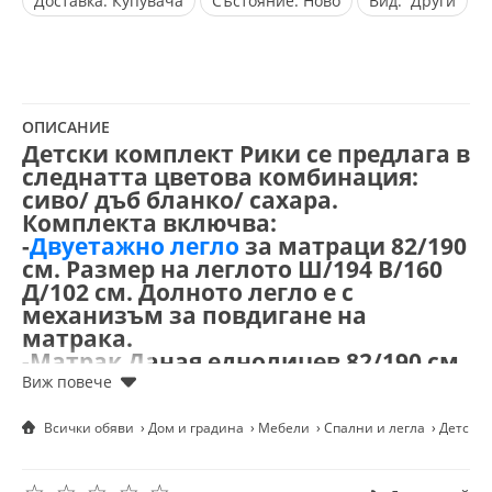
Доставка:
Купувача
Състояние:
Ново
Вид:
Други
ОПИСАНИЕ
Детски комплект Рики се предлага в
следнатта цветова комбинация:
сиво/ дъб бланко/ сахара.
Комплекта включва:
-
Двуетажно легло
за матраци 82/190
см. Размер на леглото Ш/194 В/160
Д/102 см. Долното легло е с
механизъм за повдигане на
матрака.
-Матрак Даная еднолицев 82/190 см
- 2бр.
-Гардероб с две врати: Ш/80 В/181
Д/52 см.
Всички обяви
Дом и градина
Мебели
Спални и легла
Детски 
-Шкаф: Ш/80 В/170 Д/32 см.
-Бюро с надстройка: Ш/115 В/170
☆
☆
☆
☆
☆