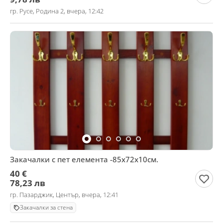
гр. Русе, Родина 2, вчера, 12:42
Закачалки с пет елемента -85х72х10см.
40 €
78,23 лв
гр. Пазарджик, Център, вчера, 12:41
Закачалки за стена