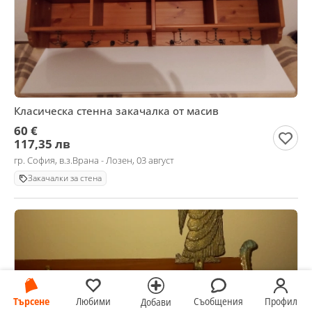
Класическа стенна закачалка от масив
60 €
117,35 лв
гр. София, в.з.Врана - Лозен, 03 август
Закачалки за стена
Търсене
Любими
Съобщения
Профил
Добави