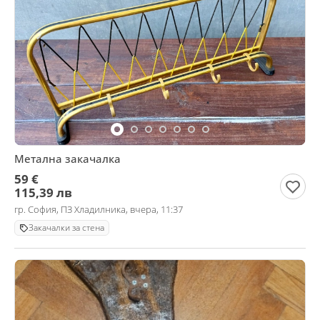
Метална закачалка
59 €
115,39 лв
гр. София, ПЗ Хладилника, вчера, 11:37
Закачалки за стена