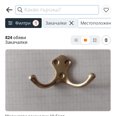
Какво търсиш?
Филтри
1
Закачалки
Местоположение
824
обяви
Закачалки