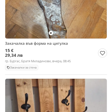
Закачалка във форма на цигулка
15 €
29,34 лв
гр. Бургас, Братя Миладинови, вчера, 08:45
Закачалки за стена