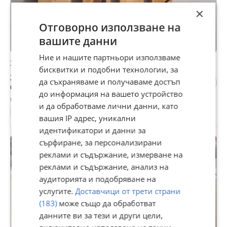
×
Отговорно използване на
вашите данни
Ние и нашите партньори използваме
Закачалка за стена от масив
бисквитки и подобни технологии, за
35 €
да съхраняваме и получаваме достъп
68,45 лв
до информация на вашето устройство
гр. Варна, Чаталджа, вчера, 08:20
и да обработваме лични данни, като
Закачалки за стена
вашия IP адрес, уникални
идентификатори и данни за
сърфиране, за персонализирани
реклами и съдържание, измерване на
реклами и съдържание, анализ на
аудиторията и подобряване на
услугите.
Доставчици от трети страни
(183)
може също да обработват
данните ви за тези и други цели,