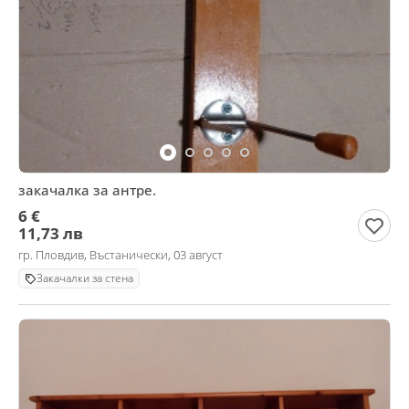
закачалка за антре.
6 €
11,73 лв
гр. Пловдив, Въстанически, 03 август
Закачалки за стена