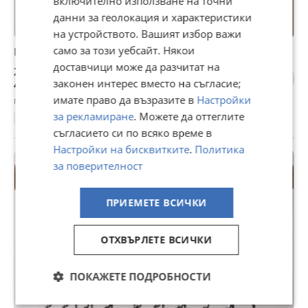
включително използване на точни
данни за геолокация и характеристики
на устройството. Вашият избор важи
само за този уебсайт. Някои
Масивна закачалка от ковано желязо
доставчици може да разчитат на
250 €
законен интерес вместо на съгласие;
488,96 лв
имате право да възразите в
Настройки
гр. Плевен, Дружба 1, вчера, 07:31
за рекламиране
. Можете да оттеглите
Закачалки за стена
съгласието си по всяко време в
Настройки на бисквитките
.
Политика
за поверителност
ПРИЕМЕТЕ ВСИЧКИ
ОТХВЪРЛЕТЕ ВСИЧКИ
ПОКАЖЕТЕ ПОДРОБНОСТИ