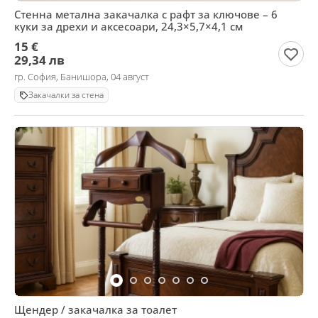
Стенна метална закачалка с рафт за ключове – 6
куки за дрехи и аксесоари, 24,3×5,7×4,1 см
15 €
29,34 лв
гр. София, Банишора, 04 август
Закачалки за стена
Щендер / закачалка за тоалет