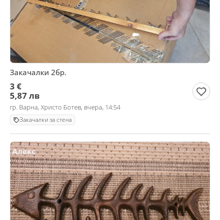
Закачалки 2бр.
3 €
5,87 лв
гр. Варна, Христо Ботев, вчера, 14:54
Закачалки за стена