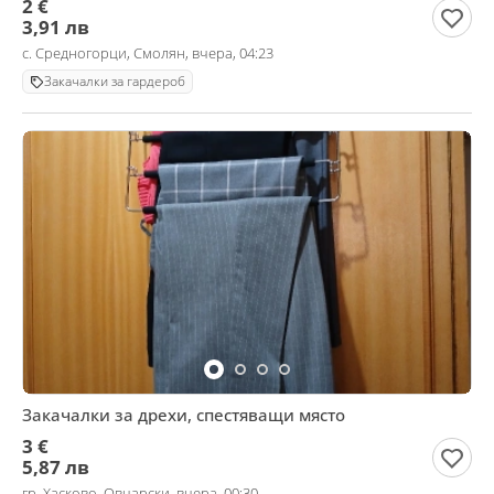
2 €
3,91 лв
с. Средногорци, Смолян, вчера, 04:23
Закачалки за гардероб
Закачалки за дрехи, спестяващи място
3 €
5,87 лв
гр. Хасково, Овчарски, вчера, 00:30