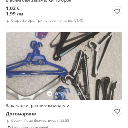
Месингови закачалки 10 броя
1,02 €
1,99 лв
гр. Стара Загора, Три чучура - юг, днес, 01:40
Закачалки, различни модели
Договаряне
гр. София, Гоце Делчев, вчера, 23:58
Закачалки за гардероб