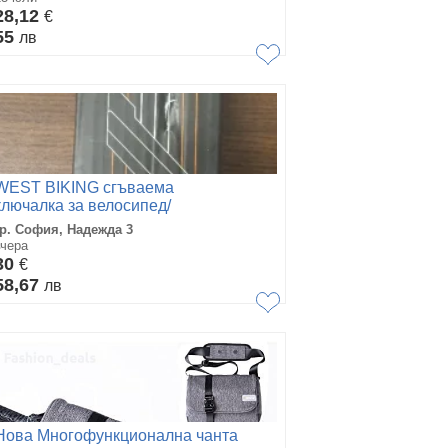
28,12
€
55
лв
WEST BIKING сгъваема
ключалка за велосипед/
тротинетка/скутер против кражба
гр. София, Надежда 3
вчера
30
€
58,67
лв
Нова Многофункционална чанта