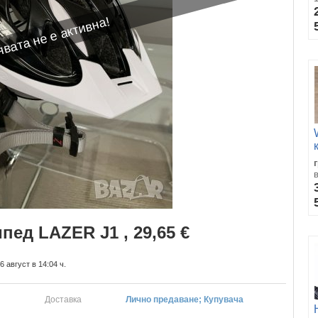
вата не е активна!
ед LAZER J1 , 29,65 €
 август в 14:04 ч.
Доставка
Лично предаване; Купувача