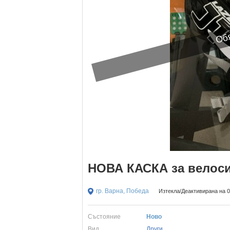
Обя
НОВА КАСКА за велосип
гр. Варна, Победа
Изтекла/Деактивирана на 06
Състояние
Ново
Вид
Други