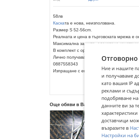
58лв
Каска
та е нова, неизползвана.
Размер S 52-56cm.
Реалната и цена в търговската мрежа е о
Максимална защита, олекотена конструкц
В комплект с оригиналната си кутия.
Отговорно
Лично получаване от Варна.
0887558343
Ние и нашите п
Изпращане с еконт само след предварите
и получаваме д
като вашия IP 
реклами и съдъ
подобряване на
Още обяви в Bazar.BG
данните ви за т
характеристики 
доставчици може
възразите в
Нас
Настройки на б