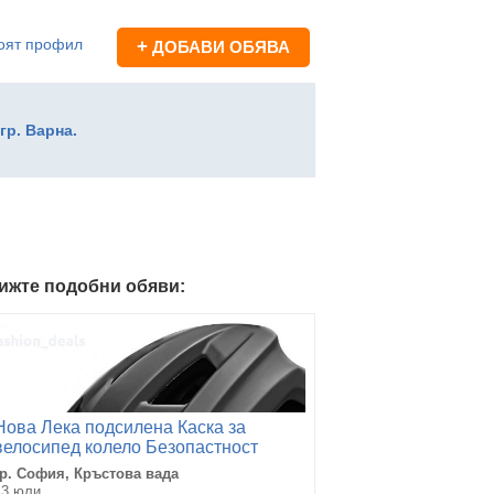
оят профил
+
ДОБАВИ ОБЯВА
гр. Варна.
ижте подобни обяви:
Нова Лека подсилена Каска за
велосипед колело Безопастност
Колоездене
гр. София, Кръстова вада
13 юли