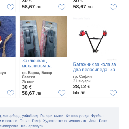
30
30
€
€
58,67
58,67
лв
лв
Заключващ
Багажник за кола за
механизъм за
два велосипеда, За
Велосипед.
шун
гр. Варна, Базар
теглич
гр. София
Левски
21 януари
25 юли
28,12
30
€
€
55
58,67
лв
лв
, ховърборд, уейвборд
Ролери, кънки
Фитнес уреди
Футбол
и спортове
Тенис
Голф
Художествена гимнастика
Йога
Бокс
екипировка
Фен артикули