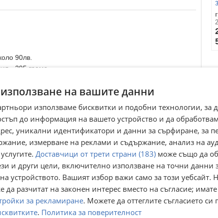
коло 90лв.
ия - 295 грама.
 използване на вашите данни
артньори използваме бисквитки и подобни технологии, за 
лен депозит от 10 лв.
остъп до информация на вашето устройство и да обработва
адрес, уникални идентификатори и данни за сърфиране, за 
Преглеждания:
1 086
ржание, измерване на реклами и съдържание, анализ на ау
 услугите.
Доставчици от трети страни (183)
може също да об
ези и други цели, включително използване на точни данни 
на устройството. Вашият избор важи само за този уебсайт. 
 да разчитат на законен интерес вместо на съгласие; имате
тройки за рекламиране
. Можете да оттеглите съгласието си 
исквитките
.
Политика за поверителност