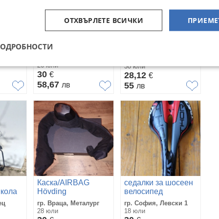
ОТХВЪРЛЕТЕ ВСИЧКИ
ПРИЕМЕ
Каски за велосипед
Дисаги за
ПОДРОБНОСТИ
велосипед
гр. Казанлък, Стара
гр. Габрово
Загора
26 юли
30 юли
30
€
28,12
€
58,67
лв
55
лв
Каска/AIRBAG
седалки за шосеен
 кола
Hövding
велосипед
ец
гр. Враца, Металург
гр. София, Левски 1
28 юли
18 юли