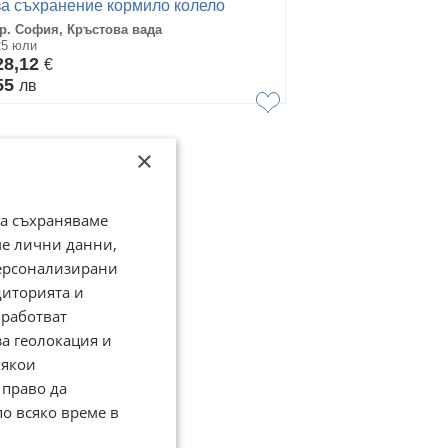
за съхранение кормило колело
велосипед
гр. София, Кръстова вада
25 юли
28,12
€
55
лв
×
да съхраняваме
ме лични данни,
персонализирани
диторията и
работват
за геолокация и
Някои
 право да
по всяко време в