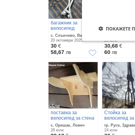
багажник за
стойка за
ПОКАЖЕТЕ 
велосипед
велосипед
с. Слънчево, Варна
гр. Габрово
20 октомври 2025г.
25 юли
30
30,68
€
€
58,67
60
лв
лв
поставка за
Стойка за
велосипед за стена
велосипед за
с. Орешак, Ловеч
гр. Русе, Здрав
28 юли
24 юли