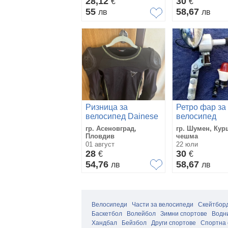
28,12
30
€
€
55
58,67
лв
лв
Ризница за
Ретро фар за
велосипед Dainese
велосипед
гр. Асеновград,
гр. Шумен, Кур
Пловдив
чешма
01 август
22 юли
28
30
€
€
54,76
58,67
лв
лв
Велосипеди
Части за велосипеди
Скейтборд
Баскетбол
Волейбол
Зимни спортове
Водн
Хандбал
Бейзбол
Други спортове
Спортна 