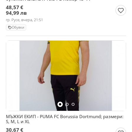
48,57 €
94,99 лв
гр. Русе, вчера, 21:51
Обувки
МЪЖКИ ЕКИП - PUMA FC Borussia Dortmund; размери:
S, M, L и XL
30,67 €