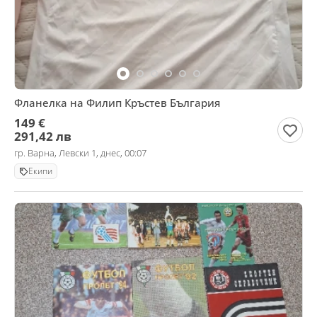
Фланелка на Филип Кръстев България
149 €
291,42 лв
гр. Варна, Левски 1, днес, 00:07
Екипи