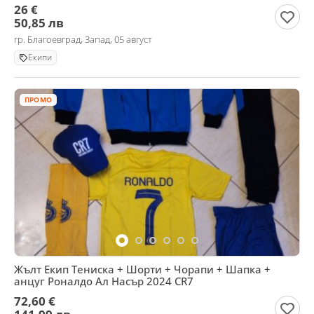
26 €
50,85 лв
гр. Благоевград, Запад, 05 август
Екипи
ПРОМО
Жълт Екип Тениска + Шорти + Чорапи + Шапка +
анцуг Роналдо Ал Насър 2024 CR7
72,60 €