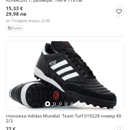
RONALDO 7; размери: 164 и 176 см.
15,33 €
29,98 лв
гр. Пловдив, вчера, 22:00
Екипи
стоножки Adidas Mundial Team Turf 019228 номер 40
2/3
77 €