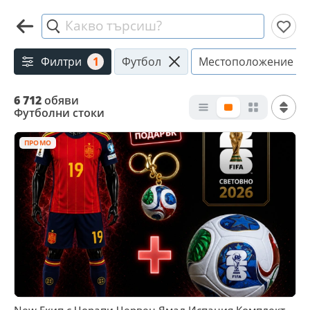
Какво търсиш?
Филтри
1
Футбол
Местоположение
6 712
обяви
Футболни стоки
ПРОМО