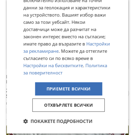
включително използване на точни
ПРОМО
данни за геолокация и характеристики
на устройството. Вашият избор важи
само за този уебсайт. Някои
доставчици може да разчитат на
законен интерес вместо на съгласие;
имате право да възразите в
Настройки
за рекламиране
. Можете да оттеглите
съгласието си по всяко време в
Настройки на бисквитките
.
Политика
за поверителност
Меси Аржентина Детска и мъжка Тениска Argentina
Messi 2026 Световно Комплекти
ПРИЕМЕТЕ ВСИЧКИ
26 €
50,85 лв
гр. Благоевград, Запад, 05 август
ОТХВЪРЛЕТЕ ВСИЧКИ
Екипи
ПОКАЖЕТЕ ПОДРОБНОСТИ
ПРОМО