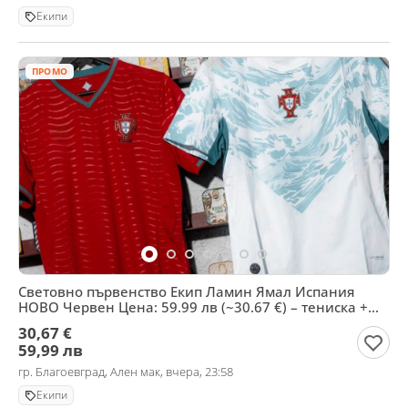
Екипи
ПРОМО
Световно първенство Екип Ламин Ямал Испания
НОВО Червен Цена: 59.99 лв (~30.67 €) – тениска +
шорти
30,67 €
59,99 лв
гр. Благоевград, Ален мак, вчера, 23:58
Екипи