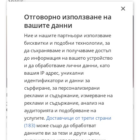
Екипи
×
Отговорно използване на
ПРОМО
вашите данни
Ние и нашите партньори използваме
бисквитки и подобни технологии, за
да съхраняваме и получаваме достъп
до информация на вашето устройство
и да обработваме лични данни, като
вашия IP адрес, уникални
идентификатори и данни за
сърфиране, за персонализирани
Барселона 2026/27 - Четвърти екип - Размери M–XL
реклами и съдържание, измерване на
реклами и съдържание, анализ на
34,95 €
68,36 лв
аудиторията и подобряване на
гр. Ловеч, вчера, 18:32
услугите.
Доставчици от трети страни
(183)
може също да обработват
Екипи
данните ви за тези и други цели,