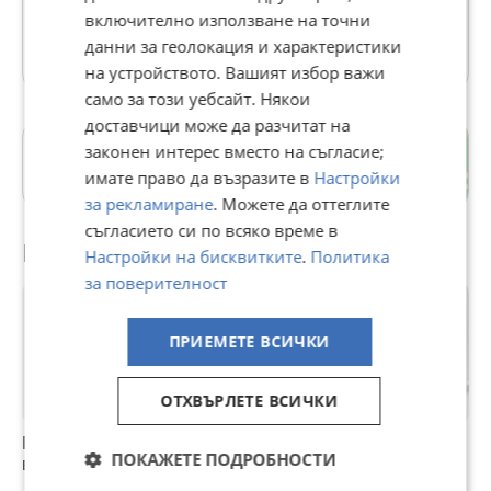
включително използване на точни
5 Обяви
данни за геолокация и характеристики
на устройството. Вашият избор важи
само за този уебсайт. Някои
доставчици може да разчитат на
законен интерес вместо на съгласие;
7-ми 11-ти километър
имате право да възразите в
Настройки
гр. София
за рекламиране
. Можете да оттеглите
съгласието си по всяко време в
Препоръчани за теб
Настройки на бисквитките
.
Политика
за поверителност
ПРИЕМЕТЕ ВСИЧКИ
ОТХВЪРЛЕТЕ ВСИЧКИ
Памет карти
Мрежови карти
Четец за карти
К
ПОКАЖЕТЕ ПОДРОБНОСТИ
видове
100Mb
,здравни карти,
а
смарт карти ,USB
S