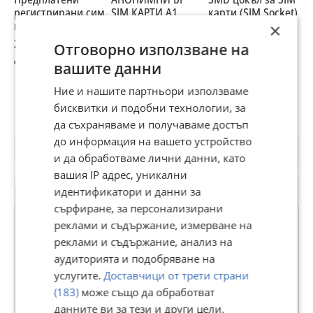
регистрирани сим
SIM КАРТИ А1,
карти (SIM Socket)
R
карти
Yettel и VIVACOM
ч
×
к
25 €
33 €
1,20 €
1
Отговорно използване на
к
48,90 лв
64,54 лв
2,35 лв
1
вашите данни
Ние и нашите партньори използваме
бисквитки и подобни технологии, за
Потребител
да съхраняваме и получаваме достъп
до информация на вашето устройство
и да обработваме лични данни, като
вашия IP адрес, уникални
идентификатори и данни за
сърфиране, за персонализирани
реклами и съдържание, измерване на
реклами и съдържание, анализ на
1729
аудиторията и подобряване на
749
услугите.
Доставчици от трети страни
рейтинг
(183)
може също да обработват
В Bazar.BG от 27 април 2021г.
данните ви за тези и други цели,
Последно активен вчера в 07:23 ч.