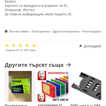
баланс.
Картите са валидни и в роуминг за ЕС.
Оператор: Йеттел
За повече информация, моля пишете ЛС.
Всички обяви
Електроника
Друга електроника
Регистрирани с
☆
☆
☆
☆
☆
Докладвай
Оценка
4.5
от
474
гласа.
Другите търсят също
Предплатени
АНОНИМНИ БГ
SMD цокъл за SIM
U