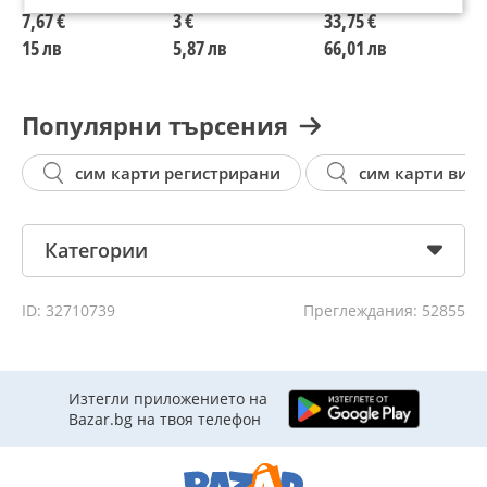
връзка и
7,67 €
3 €
33,75 €
съвместимост с
15 лв
5,87 лв
66,01 лв
Windows, Mac,
Linux
Популярни търсения
сим карти регистрирани
сим карти вив
Категории
ID: 32710739
Преглеждания: 52855
Изтегли приложението на
Bazar.bg на твоя телефон