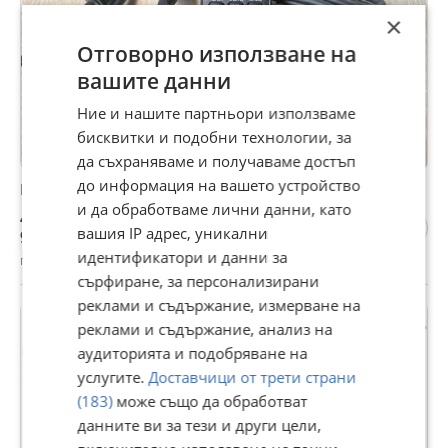
×
Отговорно използване на
вашите данни
Ние и нашите партньори използваме
бисквитки и подобни технологии, за
да съхраняваме и получаваме достъп
до информация на вашето устройство
Продавам Creative Labs S81095
и да обработваме лични данни, като
49,99 €
вашия IP адрес, уникални
97,77 лв
идентификатори и данни за
гр. София, Симеоново, вчера, 21:19
сърфиране, за персонализирани
реклами и съдържание, измерване на
реклами и съдържание, анализ на
аудиторията и подобряване на
услугите.
Доставчици от трети страни
(183)
може също да обработват
данните ви за тези и други цели,