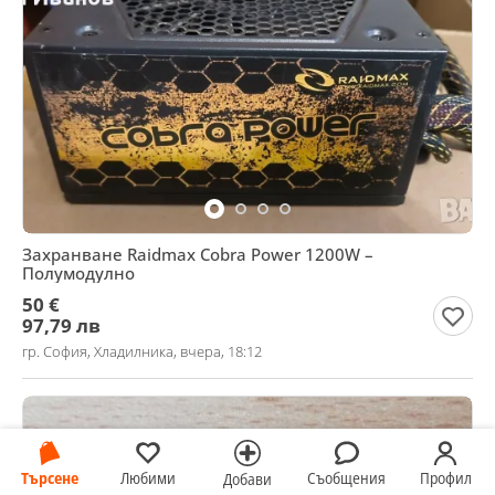
Захранване Raidmax Cobra Power 1200W –
Полумодулно
50 €
97,79 лв
гр. София, Хладилника, вчера, 18:12
Търсене
Любими
Съобщения
Профил
Добави