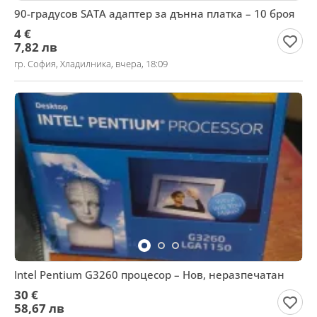
90-градусов SATA адаптер за дънна платка – 10 броя
4 €
7,82 лв
гр. София, Хладилника, вчера, 18:09
Intel Pentium G3260 процесор – Нов, неразпечатан
30 €
58,67 лв