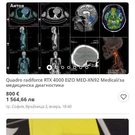
Quadro radiforce RTX 4000 EIZO MED-XN92 Medical/за
медицинска диагностика
800 €
1 564,66 лв
гр. София, Връбница 2, вчера, 18:40