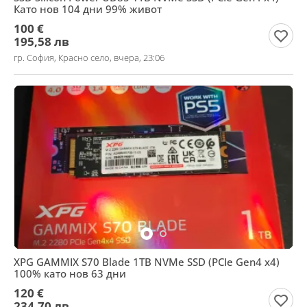
Като нов 104 дни 99% живот
100 €
195,58 лв
гр. София, Красно село, вчера, 23:06
XPG GAMMIX S70 Blade 1TB NVMe SSD (PCIe Gen4 x4)
100% като нов 63 дни
120 €
234,70 лв