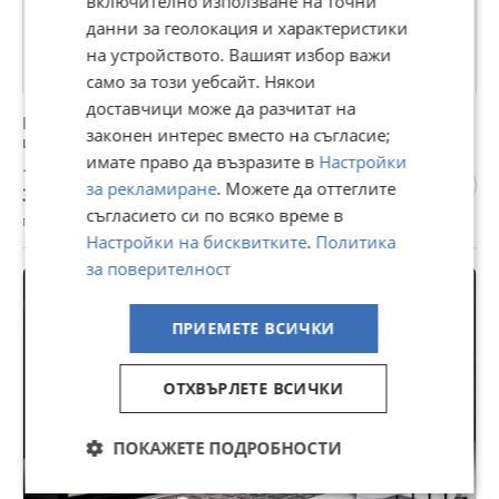
включително използване на точни
данни за геолокация и характеристики
на устройството. Вашият избор важи
само за този уебсайт. Някои
доставчици може да разчитат на
Нов Филтър за поверителност на екран лаптоп 13,3
законен интерес вместо на съгласие;
инча Против отблясъци
имате право да възразите в
Настройки
15,34 €
за рекламиране
. Можете да оттеглите
30 лв
съгласието си по всяко време в
гр. София, Кръстова вада, вчера, 20:51
Настройки на бисквитките
.
Политика
за поверителност
ПРИЕМЕТЕ ВСИЧКИ
ОТХВЪРЛЕТЕ ВСИЧКИ
ПОКАЖЕТЕ ПОДРОБНОСТИ