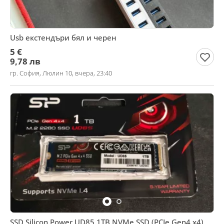
Usb екстендъри бял и черен
5 €
9,78 лв
гр. София, Люлин 10, вчера, 23:40
SSD Silicon Power UD85 1TB NVMe SSD (PCIe Gen4 x4)