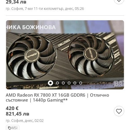
29,34 лв
гр. София, 7-ми 11-ти километър, днес, 05:26
AMD Radeon RX 7800 XT 16GB GDDR6 | Отлично
състояние | 1440p Gaming**
420 €
821,45 лв
гр. София, днес, 02:02
MSI