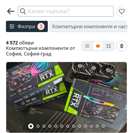
Какво търсиш?
Филтри
3
Компютърни компоненти и части
4 572
обяви
Компютърни компоненти от
София, София-град