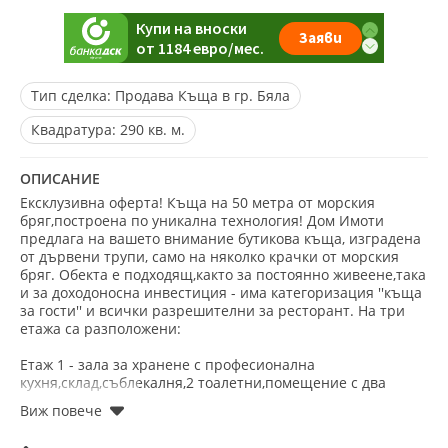
Тип сделка:
Продава Къща в гр. Бяла
Квадратура:
290 кв. м.
ОПИСАНИЕ
Ексклузивна оферта! Къща на 50 метра от морския
бряг,построена по уникална технология! Дом Имоти
предлага на вашето внимание бутикова къща, изградена
от дървени трупи, само на няколко крачки от морския
бряг. Обекта е подходящ,както за постоянно живеене,така
и за доходоносна инвестиция - има категоризация ''къща
за гости'' и всички разрешителни за ресторант. На три
етажа са разположени:
Етаж 1 - зала за хранене с професионална
кухня,склад,съблекалня,2 тоалетни,помещение с два
триста литрови бойлера,захранващи се от соларни
панели.
Етаж 2 - 4 спални с тераси,всяка с баня и тоалетна.