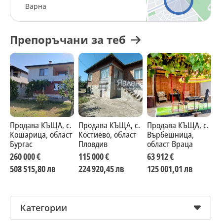
Варна
Препоръчани за теб
Продава КЪЩА, с.
Продава КЪЩА, с.
Продава КЪЩА, с.
П
Кошарица, област
Костиево, област
Върбешница,
В
Бургас
Пловдив
област Враца
о
о
260 000 €
115 000 €
63 912 €
1
508 515,80 лв
224 920,45 лв
125 001,01 лв
2
Категории