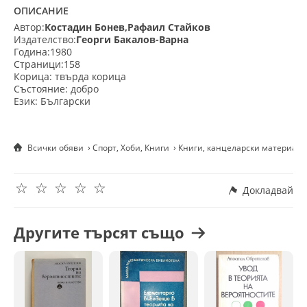
ОПИСАНИЕ
Автор:
Костадин Бонев,Рафаил Стайков
Издателство:
Георги Бакалов-Варна
Година:1980
Страници:158
Корица: твърда корица
Състояние: добро
Език: Български
Всички обяви
Спорт, Хоби, Книги
Книги, канцеларски материали
☆
☆
☆
☆
☆
Докладвай
Другите търсят също