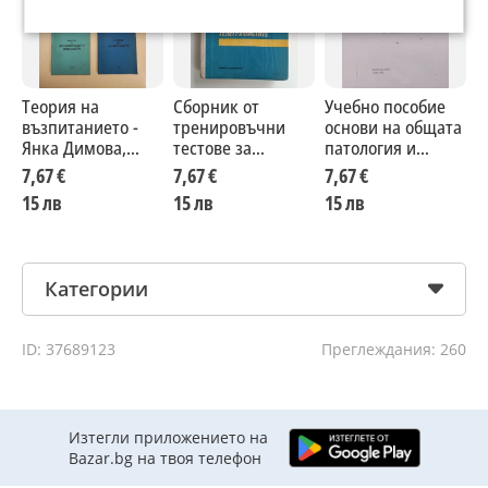
Теория на
Сборник от
Учебно пособие
Т
възпитанието -
тренировъчни
основи на общата
у
Янка Димова,
тестове за
патология и
к
Атина Блянтова
обучение на
патологична та
П
7,67 €
7,67 €
7,67 €
7
радио-
физиология
15 лв
15 лв
15 лв
1
телеграфистите
Категории
ID: 37689123
Преглеждания: 260
Изтегли приложението на
Bazar.bg на твоя телефон