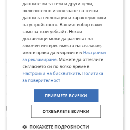
4557
данните ви за тези и други цели,
рейтинг
включително използване на точни
В Bazar.BG от 25 февруари 2015г.
данни за геолокация и характеристики
Последно активен днес в 14:26 ч.
на устройството. Вашият избор важи
Доставя с отстъпка
Телефон(и):
0887551754
само за този уебсайт. Някои
knijaria.com
доставчици може да разчитат на
законен интерес вместо на съгласие;
имате право да възразите в
Настройки
22280 Обяви
за рекламиране
. Можете да оттеглите
съгласието си по всяко време в
Настройки на бисквитките
.
Политика
за поверителност
гр. Варна
Варна
ПРИЕМЕТЕ ВСИЧКИ
Препоръчани за теб
ОТХВЪРЛЕТЕ ВСИЧКИ
ПОКАЖЕТЕ ПОДРОБНОСТИ