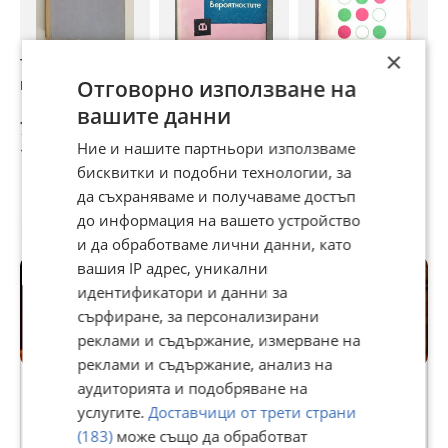
×
Теория на
Елементарно
Увод в теорията
Т
вероятностите
въведение в
на вероятностите
е
Отговорно използване на
теорията на
Апостол
вашите данни
вероятностите
Обретенов
7 €
7,16 €
7,67 €
7
Ние и нашите партньори използваме
13,69 лв
14 лв
15 лв
1
бисквитки и подобни технологии, за
да съхраняваме и получаваме достъп
до информация на вашето устройство
Потребител
и да обработваме лични данни, като
вашия IP адрес, уникални
идентификатори и данни за
сърфиране, за персонализирани
реклами и съдържание, измерване на
реклами и съдържание, анализ на
Premium
аудиторията и подобряване на
услугите.
Доставчици от трети страни
Мирослав Топалов
(183)
може също да обработват