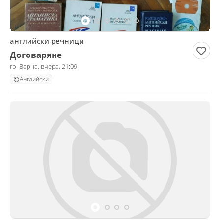
английски речници
Договаряне
гр. Варна, вчера, 21:09
Английски