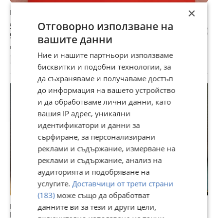
×
Руска граматика - Николай Дилевски
Отговорно използване на
5 €
9,78 лв
вашите данни
гр. Пловдив, днес, 07:55
Ние и нашите партньори използваме
Руски
бисквитки и подобни технологии, за
да съхраняваме и получаваме достъп
до информация на вашето устройство
и да обработваме лични данни, като
вашия IP адрес, уникални
идентификатори и данни за
сърфиране, за персонализирани
реклами и съдържание, измерване на
реклами и съдържание, анализ на
аудиторията и подобряване на
услугите.
Доставчици от трети страни
(183)
може също да обработват
Курс по английски език The linguaphone institute +
данните ви за тези и други цели,
Intermediate course книги