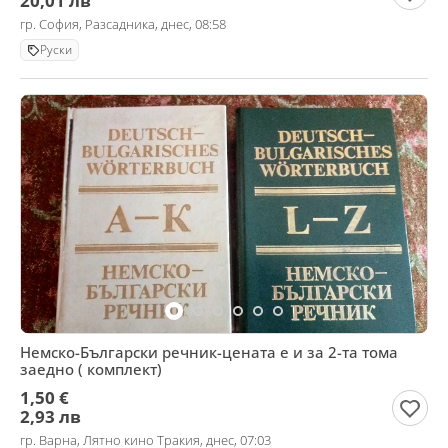
20,01 лв
гр. София, Разсадника, днес, 08:58
Руски
Немско-Български речник-цената е и за 2-та тома
заедно ( комплект)
1,50 €
2,93 лв
гр. Варна, Лятно кино Тракия, днес, 07:03