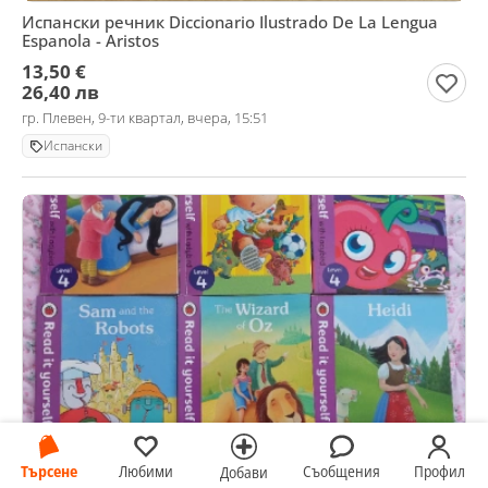
Испански речник Diccionario Ilustrado De La Lengua
Espanola - Aristos
13,50 €
26,40 лв
гр. Плевен, 9-ти квартал, вчера, 15:51
Испански
Търсене
Любими
Съобщения
Профил
Добави
Детски книжки на английски език