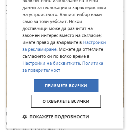
включително използване на точни
180 €
данни за геолокация и характеристики
352,05 лв
на устройството. Вашият избор важи
гр. Варна, днес, 04:27
само за този уебсайт. Някои
Английски
доставчици може да разчитат на
законен интерес вместо на съгласие;
имате право да възразите в
Настройки
за рекламиране
. Можете да оттеглите
съгласието си по всяко време в
Настройки на бисквитките
.
Политика
за поверителност
ПРИЕМЕТЕ ВСИЧКИ
ОТХВЪРЛЕТЕ ВСИЧКИ
Речници
ПОКАЖЕТЕ ПОДРОБНОСТИ
Договаряне
гр. Нови пазар, Шумен, днес, 00:21