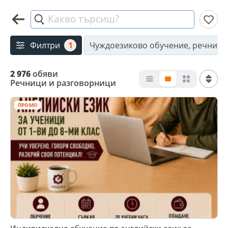
Какво търсиш?
Филтри
1
Чуждоезиково обучение, речници
2 976
обяви
Речници и разговорници
ПРОМО