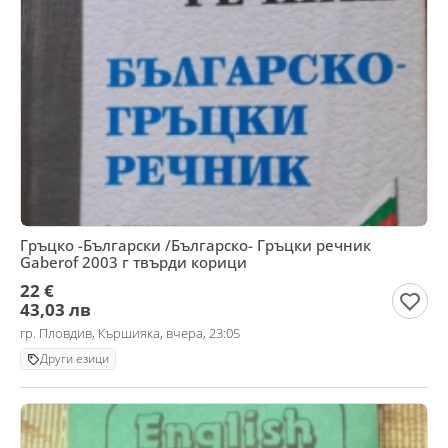
Гръцко -Български /Българско- Гръцки речник
Gaberof 2003 г твърди корици
22 €
43,03 лв
гр. Пловдив, Кършияка, вчера, 23:05
Други езици