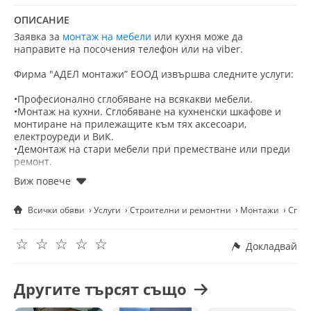
ОПИСАНИЕ
Заявка за
монтаж на мебели
или кухня може да
направите на посочения телефон или на viber.
Фирма "АДЕЛ монтажи” ЕООД извършва следните услуги:
•Професионално сглобяване на всякакви мебели.
•Монтаж на кухни. Сглобяване на кухненски шкафове и
монтиране на прилежащите към тях аксесоари,
електроуреди и ВиК.
•Демонтаж на стари мебели при преместване или преди
ремонт.
За повече информация и целия ценоразпис може да
разгледате в:
Всички обяви
Услуги
Строителни и ремонтни
Монтажи
Сглоб
Facebook: АДЕЛ монтажи ЕООД
http://adelbg.com
☆
☆
☆
☆
☆
Докладвай
Ориентировъчни цени:
• 100-150€-Спален комплект (гардероб, легло, нощи
шкафчета, скрин)
Другите търсят също
• 80-110€ Детска стая
• 25€-Легло бебешко, детско