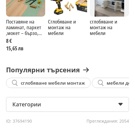
Поставяне на
Сглобяване и
сглобяване и
с
ламинат, паркет
монтаж на
монтаж на
м
,мокет – бързо,
мебели
мебели
м
чисто и на
8 €
изгодни цени
15,65 лв
Популярни търсения
сглобяване мебели монтаж
мебели дет
Категории
ID: 37694190
Преглеждания: 2054