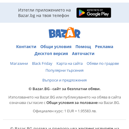
Изтегли приложението на
Bazar.bg на твоя телефон
Контакти
Общи условия
Помощ
Реклама
Десктоп версия
Авточасти
Магазини
Black Friday
Карта на сайта
Обяви по градове
Популярни търсения
Въпроси и предложения
© Bazar.BG - сайт за безплатни обяви.
Използването на Bazar.BG или публикуването на обява в сайта
означава съгласие с
Общи условия за ползване
на Bazar.BG.
Официален курс: 1 EUR = 1.95583 лв.
© Bazar.BG ползва и препоръчва
хостинг услугите
на