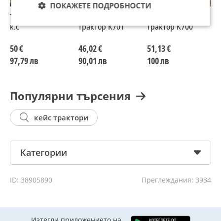
ПОКАЖЕТЕ ПОДРОБНОСТИ
Трактор Сорис 22
Вилка кардан за
Капак за СК на
Ф
к.с
трактор К701
трактор К700
т
50 €
46,02 €
51,13 €
4
97,79 лв
90,01 лв
100 лв
9
Популярни търсения
кейс трактори
Категории
ID: 38905890
Преглеждания: 3934
Изтегли приложението на