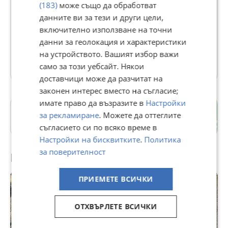
(183)
може също да обработват
Тракторпартц ЕООД
данните ви за тези и други цели,
В Bazar.BG от 04 февруари 2014г.
включително използване на точни
Последно активен 04 август в 01:12 ч.
данни за геолокация и характеристики
на устройството. Вашият избор важи
32 Обяви
само за този уебсайт. Някои
доставчици може да разчитат на
законен интерес вместо на съгласие;
имате право да възразите в
Настройки
гр. Дулово
за рекламиране
. Можете да оттеглите
Силистра
съгласието си по всяко време в
Настройки на бисквитките
.
Политика
за поверителност
Препоръчани за теб
ПРИЕМЕТЕ ВСИЧКИ
ОТХВЪРЛЕТЕ ВСИЧКИ