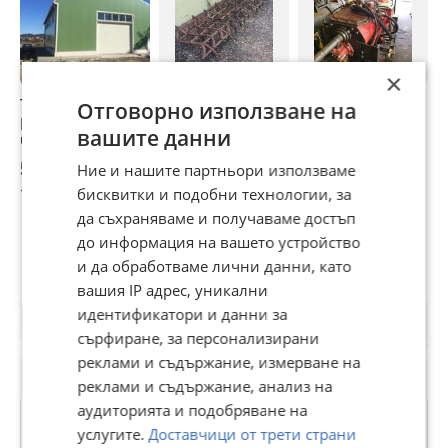
×
Трактор John
Друг вид
Трактор Т 150
Г
Отговорно използване на
Deere СЕРВИЗ И
Български
Ремонт на
т
вашите данни
ЧАСТИ
резервни части и
скоростни кутии
аксесоари за
на трактор т
52 €
51 €
51,13 €
5
Ние и нашите партньори използваме
трактори
150Скоростна
101,70 лв
99,75 лв
100 лв
9
бисквитки и подобни технологии, за
кутия за трактор т
да съхраняваме и получаваме достъп
150
до информация на вашето устройство
Потребител
и да обработваме лични данни, като
вашия IP адрес, уникални
идентификатори и данни за
сърфиране, за персонализирани
реклами и съдържание, измерване на
реклами и съдържание, анализ на
аудиторията и подобряване на
услугите.
Доставчици от трети страни