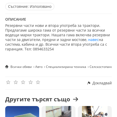
Състояние:
Използвано
ОПИСАНИЕ
Резервни части нови и втора употреба за трактори.
Предлагаме широка гама от резервни части за всички
водещи марки трактори. Нашата гама включва резервни
части за двигатели, предни и задни мостове,
навес
на
система, кабина и др. Всички части втора употреба са с
гаранция. Тел: 0894633254
Всички обяви
Авто
Специализирана техника
Селскостопанска
☆
☆
☆
☆
☆
Докладвай
Другите търсят също