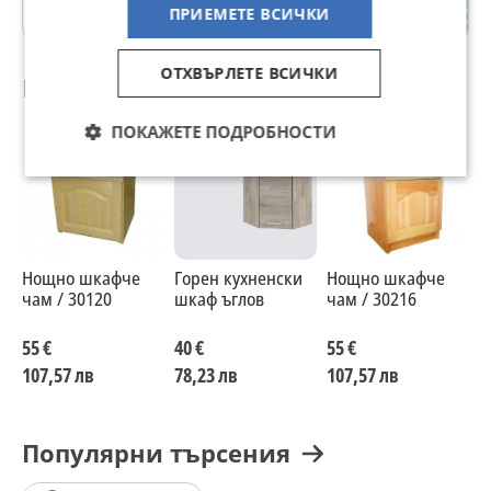
гр. Пловдив
ПРИЕМЕТЕ ВСИЧКИ
ОТХВЪРЛЕТЕ ВСИЧКИ
Препоръчани за теб
ПОКАЖЕТЕ ПОДРОБНОСТИ
Нощно шкафче
Горен кухненски
Нощно шкафче
Л
чам / 30120
шкаф ъглов
чам / 30216
ш
55 €
40 €
55 €
1
107,57 лв
78,23 лв
107,57 лв
2
Популярни търсения