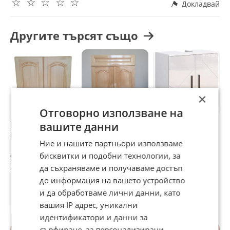
☆
☆
☆
☆
☆
ново, само и единствено за вас.
Докладвай
Чудесно решение за почитателите
на мебели от естествено дърво,
Другите търсят също
внасяйки своята индивидуалност и
усещане за уют и топлина.
×
Отговорно използване на
Шкаф за кухня-
Кухненски шкаф с
Шкаф за мивка
Н
вашите данни
горен-Б-60 /34020
чекмедже чам
Vicco Irma, бял
п
Ние и нашите партньори използваме
долен ред 60 см /
гланц, 60 x 59 см
П
30501
ш
бисквитки и подобни технологии, за
96,63 €
140,61 €
71,58 €
1
да съхраняваме и получаваме достъп
188,99 лв
275,01 лв
140 лв
2
до информация на вашето устройство
и да обработваме лични данни, като
вашия IP адрес, уникални
Потребител
идентификатори и данни за
сърфиране, за персонализирани