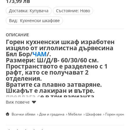
173,99 лв
Доставка:
Купувача
Състояние:
Ново
Вид:
Кухненски шкафове
ОПИСАНИЕ
Горен кухненски шкаф изработен
изцяло от иглолистна дървесина
Бял Бор/
ЧАМ
/.
Размери: Ш/Д/В- 60/30/60 см.
Пространството е разделено с 1
рафт, като се получават 2
отделения.
Вратите са плавно затваряне.
Шкафът е лакиран и вътре.
предлага се в три варианта.
-с плътни врати-174 лв.
- с ниша
-184 лв.
- с витрина
-194 лв.
Всички обяви
Дом и градина
Мебели
Шкафове
Горен кухненс
Размерите могат да се променят,
както и да се изработи нещо съвсем