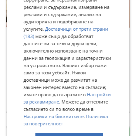
реклами и съдържание, измерване на
реклами и съдържание, анализ на
аудиторията и подобряване на
услугите.
Доставчици от трети страни
Premium
(183)
може също да обработват
данните ви за тези и други цели,
КРАСИ-М79
включително използване на точни
642
данни за геолокация и характеристики
рейтинг
на устройството. Вашият избор важи
В Bazar.BG от 29 март 2013г.
само за този уебсайт. Някои
Последно активен днес в 15:13 ч.
доставчици може да разчитат на
Телефон(и):
0895037678
https://www.alo.bg/users/mebelikrasi.m
законен интерес вместо на съгласие;
имате право да възразите в
Настройки
за рекламиране
. Можете да оттеглите
501 Обяви
съгласието си по всяко време в
Настройки на бисквитките
.
Политика
за поверителност
Тракия