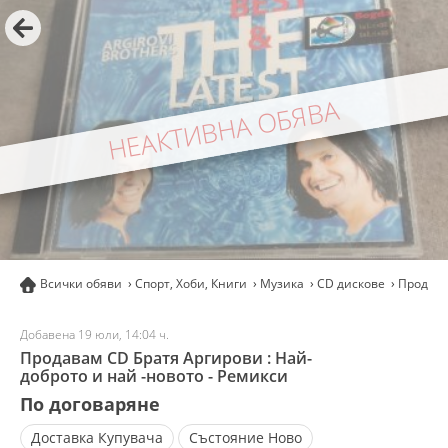
НЕАКТИВНА ОБЯВА
Всички обяви
Спорт, Хоби, Книги
Музика
CD дискове
Продава
Добавена 19 юли, 14:04 ч.
Продавам CD Братя Аргирови : Най-
доброто и най -новото - Ремикси
По договаряне
Доставка
Купувача
Състояние
Ново