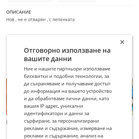
ОПИСАНИЕ
Нов , не е отварян , с лепенката
×
Отговорно използване на
вашите данни
Препоръчани за теб
Ние и нашите партньори използваме
бисквитки и подобни технологии, за
да съхраняваме и получаваме достъп
до информация на вашето устройство
и да обработваме лични данни, като
вашия IP адрес, уникални
идентификатори и данни за
сърфиране, за персонализирани
Братя Аргирови
CD Цецо Елвиса -
БРАТЯ АРГИРОВИ-
Новото ретро
ОРИГИНАЛНО ЦД
реклами и съдържание, измерване на
1804250827
реклами и съдържание, анализ на