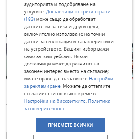
10 €
15 €
85 €
аудиторията и подобряване на
19,56 лв
29,34 лв
166,25 лв
услугите.
Доставчици от трети страни
(183)
може също да обработват
данните ви за тези и други цели,
Другите разглеждат също
включително използване на точни
данни за геолокация и характеристики
на устройството. Вашият избор важи
само за този уебсайт. Някои
доставчици може да разчитат на
законен интерес вместо на съгласие;
имате право да възразите в
Настройки
за рекламиране
. Можете да оттеглите
Братя Аргирови -
CD дискове най-
НАЙ-ДОБРОТО ОТ
Д
Както ви обичаме
доброто от
НАЙ-ДОБРОТО
Н
съгласието си по всяко време в
българския рок и
НОВО ЦД
Настройки на бисквитките
.
Политика
други
0902241638
7,50 €
2 €
25 €
2
за поверителност
14,67 лв
3,91 лв
48,90 лв
3
ПРИЕМЕТЕ ВСИЧКИ
Категории