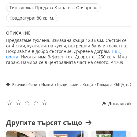
Тип сделка:
Продава Къща в с. Овчарово
Квадратура:
80 кв. м.
ОПИСАНИЕ
Предлагаме тухлена, измазана къща 120 кв.м. Състои се
от 4 стаи, кухня, лятна кухня, вътрешни баня и тоалетна.
Покривът е в добро състояние. Дървена дограм.
ПВЦ
врата
. Имотът има 3-фазен ток. Дворът е 1250 кв.м. Има
гараж. Намира се в централната част на селото. А4709
Всички обяви
Имоти
Къщи, вили
Къщи
Продава КЪЩА, с. Овч
☆
☆
☆
☆
☆
Докладвай
Другите търсят също