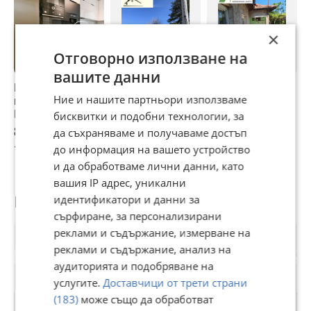
×
Отговорно използване на
вашите данни
Продава КЪЩА,
Продава КЪЩА, с.
Продава КЪЩА, с.
П
Ние и нашите партньори използваме
гр. София, с.
Аспарухово,
Михайлово,
г
Панчарево
област Варна
област Стара
о
бисквитки и подобни технологии, за
Загора
о
870 000 €
58 500 €
15 790 €
5
да съхраняваме и получаваме достъп
1 701 572,10 лв
114 416,06 лв
30 882,56 лв
1
до информация на вашето устройство
и да обработваме лични данни, като
вашия IP адрес, уникални
Потребител
идентификатори и данни за
сърфиране, за персонализирани
реклами и съдържание, измерване на
реклами и съдържание, анализ на
аудиторията и подобряване на
услугите.
Доставчици от трети страни
(183)
може също да обработват