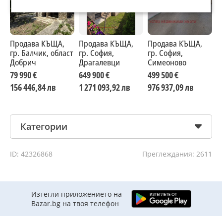
Продава КЪЩА,
Продава КЪЩА,
Продава КЪЩА,
П
гр. Балчик, област
гр. София,
гр. София,
г
Добрич
Драгалевци
Симеоново
о
79 990 €
649 900 €
499 500 €
7
156 446,84 лв
1 271 093,92 лв
976 937,09 лв
1
Категории
ID: 42326868
Преглеждания: 2611
Изтегли приложението на
Bazar.bg на твоя телефон