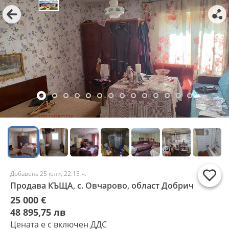
Добавена 25 юли, 22:15 ч.
Продава КЪЩА, с. Овчарово, област Добрич
25 000 €
48 895,75 лв
Цената е с включен ДДС