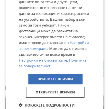
данните ви за тези и други цели,
включително използване на точни
1001ИМОТИ
данни за геолокация и характеристики
В Bazar.BG от 11 септември 2013г.
на устройството. Вашият избор важи
Последно активен днес в 14:29 ч.
само за този уебсайт. Някои
доставчици може да разчитат на
352 Обяви
законен интерес вместо на съгласие;
имате право да възразите в
Настройки
Още оферти на https://imoti_1001.imot.bg
за рекламиране
. Можете да оттеглите
съгласието си по всяко време в
Настройки на бисквитките
.
Политика
с. Овчарово
за поверителност
Добрич
ПРИЕМЕТЕ ВСИЧКИ
Препоръчани за теб
ОТХВЪРЛЕТЕ ВСИЧКИ
ПОКАЖЕТЕ ПОДРОБНОСТИ