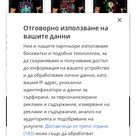
ви.
Печатът е наситен и дълготраен. Можем да
изработим
модел по ваш дизайн безплатно.
×
Потърсете ни на ЛИЧНО Съобщение или на нашия
ТЕЛЕФОН!
Отговорно използване на
вашите данни
Черна тениска с
Черна тениска с
Черна тениска с
Ч
щампа SKULL
щампа KUSH KILLS
щампа SINALOA
щ
Ние и нашите партньори използваме
CANDLES
SKULL MEXICO
F
бисквитки и подобни технологии, за
13,24 €
13,24 €
13,24 €
1
да съхраняваме и получаваме достъп
25,90 лв
25,90 лв
25,90 лв
2
до информация на вашето устройство
и да обработваме лични данни, като
вашия IP адрес, уникални
Потребител
идентификатори и данни за
сърфиране, за персонализирани
реклами и съдържание, измерване на
реклами и съдържание, анализ на
аудиторията и подобряване на
услугите.
Доставчици от трети страни
Premium
(183)
може също да обработват