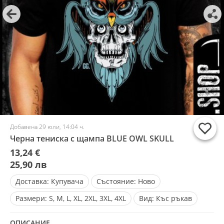
Добавена 29 юли, 14:04 ч.
Черна тениска с щампа BLUE OWL SKULL
13,24 €
25,90 лв
Доставка:
Купувача
Състояние:
Ново
Размери:
S, M, L, XL, 2XL, 3XL, 4XL
Вид:
Къс ръкав
ОПИСАНИЕ