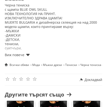
Черна тениска
с щампа BLUE OWL SKULL
НОВА ТЕХНОЛОГИЯ НА ПРИНТ.
ИЗКЛЮЧИТЕЛНО ЗДРАВА ЩАМПА!
MUERTE BULGARIA е дизайнерска селекция на над 2000
модела щампи, които принтираме върху:
-МЪЖКИ
-ДАМСКИ
-ДЕТСКИ,
тениски,
суитчъри,
блузи и
потници....
Всички обяви
Мода
Мъжки дрехи
Тениски
Черна тениска с 
Работим
с италианска марка тениски. Хубави са. Малко по - скъпи,
но на първо
☆
☆
☆
☆
☆
място качествени!
Нашите тениски се отличават с
Докладвай
индивидуален дизайн и атрактивна визия, които ще ви
направят изключителни. Изработени са от
висококачествена материя и имат перфектна кройка,
Другите търсят също
осигуряваща удобство и стил. Щампата, с която са
облечени тениските ни, е издръжлива и не избледнява с
времето, гарантирайки дълготрайна свежест на дизайна