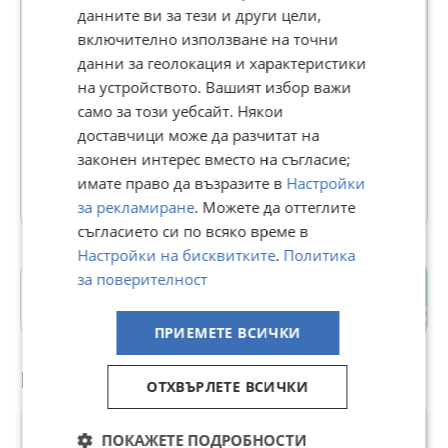
данните ви за тези и други цели,
MUERTE.SHOP
включително използване на точни
данни за геолокация и характеристики
В Bazar.BG от 01 юни 2023г.
на устройството. Вашият избор важи
Последно активен вчера в 07:12 ч.
само за този уебсайт. Някои
Телефон(и):
0879274207
доставчици може да разчитат на
http://muerte.shop
законен интерес вместо на съгласие;
имате право да възразите в
Настройки
385 Обяви
за рекламиране
. Можете да оттеглите
съгласието си по всяко време в
Настройки на бисквитките
.
Политика
за поверителност
Център
гр. Пловдив
ПРИЕМЕТЕ ВСИЧКИ
Препоръчани за теб
ОТХВЪРЛЕТЕ ВСИЧКИ
ПОКАЖЕТЕ ПОДРОБНОСТИ