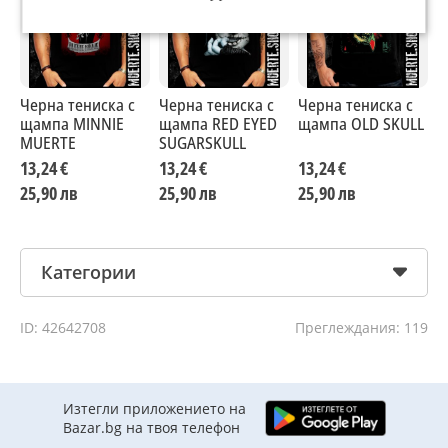
Черна тениска с
Черна тениска с
Черна тениска с
Ч
щампа MINNIE
щампа RED EYED
щампа OLD SKULL
щ
MUERTE
SUGARSKULL
W
13,24 €
13,24 €
13,24 €
1
25,90 лв
25,90 лв
25,90 лв
2
Категории
ID: 42642708
Преглеждания: 119
Изтегли приложението на
Bazar.bg на твоя телефон