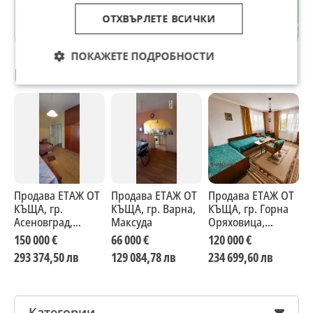
Център
ОТХВЪРЛЕТЕ ВСИЧКИ
гр. Пазарджик
ПОКАЖЕТЕ ПОДРОБНОСТИ
Препоръчани за теб
Продава ЕТАЖ ОТ
Продава ЕТАЖ ОТ
Продава ЕТАЖ ОТ
П
КЪЩА, гр.
КЪЩА, гр. Варна,
КЪЩА, гр. Горна
К
Асеновград,
Максуда
Оряховица,
Ш
област Пловдив
област Велико
150 000 €
66 000 €
120 000 €
2
Търново
293 374,50 лв
129 084,78 лв
234 699,60 лв
4
Категории