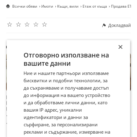
Всички обяви
Имоти
Къщи, вили
Етаж от къща
Продава ЕТАЖ
☆
☆
☆
☆
☆
Докладвай
Другите търсят също
×
Отговорно използване на
вашите данни
Ние и нашите партньори използваме
бисквитки и подобни технологии, за
да съхраняваме и получаваме достъп
до информация на вашето устройство
Продава ЕТАЖ ОТ
Продава ЕТАЖ ОТ
Продава ЕТАЖ ОТ
П
и да обработваме лични данни, като
КЪЩА, гр. Русе,
КЪЩА, гр.
КЪЩА, гр. Ямбол,
К
Родина 3
Силистра, Център
Център
П
вашия IP адрес, уникални
100 000 €
170 000 €
177 000 €
3
идентификатори и данни за
195 583 лв
332 491,10 лв
346 181,91 лв
6
сърфиране, за персонализирани
реклами и съдържание, измерване на