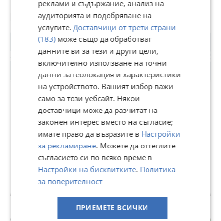
реклами и съдържание, анализ на
Потребител
аудиторията и подобряване на
услугите.
Доставчици от трети страни
(183)
може също да обработват
данните ви за тези и други цели,
включително използване на точни
данни за геолокация и характеристики
на устройството. Вашият избор важи
само за този уебсайт. Някои
доставчици може да разчитат на
ЗЕМЯ
законен интерес вместо на съгласие;
В Bazar.BG от 11 септември 2013г.
имате право да възразите в
Настройки
Последно активен 01 август в 17:49 ч.
за рекламиране
. Можете да оттеглите
съгласието си по всяко време в
70 Обяви
Настройки на бисквитките
.
Политика
за поверителност
Още оферти на https://zlatnazvezda.imot.bg
ПРИЕМЕТЕ ВСИЧКИ