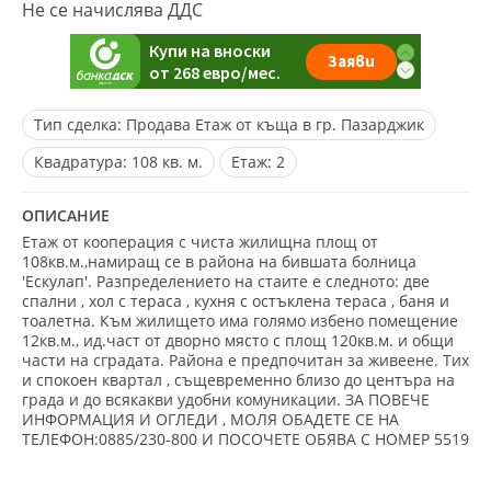
Не се начислява ДДС
Тип сделка:
Продава Етаж от къща в гр. Пазарджик
Квадратура:
108 кв. м.
Eтаж:
2
ОПИСАНИЕ
Етаж от кооперация с чиста жилищна площ от
108кв.м.,намиращ се в района на бившата болница
'Ескулап'. Разпределението на стаите е следното: две
спални , хол с тераса , кухня с остъклена тераса , баня и
тоалетна. Към жилището има голямо избено помещение
12кв.м., ид.част от дворно място с площ 120кв.м. и общи
части на сградата. Района е предпочитан за живеене. Тих
и спокоен квартал , същевременно близо до центъра на
града и до всякакви удобни комуникации. ЗА ПОВЕЧЕ
ИНФОРМАЦИЯ И ОГЛЕДИ , МОЛЯ ОБАДЕТЕ СЕ НА
ТЕЛЕФОН:0885/230-800 И ПОСОЧЕТЕ ОБЯВА С НОМЕР 5519