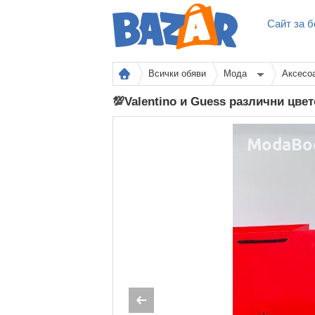
Сайт за б
Всички обяви
Мода
Аксесо
💯Valentino и Guess различни цве