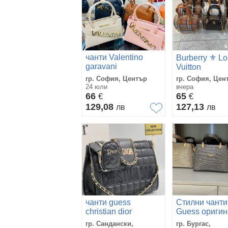
чанти Valentino
Burberry ⚜️ Lo
garavani
Vuitton
⚜️MCM⚜️Дам
гр. София, Център
гр. София, Цен
Чанти
24 юли
вчера
66
65
€
€
129,08
127,13
лв
лв
чанти guess
Стилни чанти
christian dior
Guess оригин
гр. Сандански,
гр. Бургас,