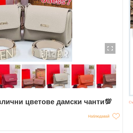
азлични цветове дамски чанти💯
Съ
Наблюдавай