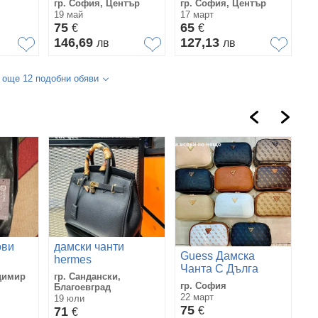
гр. София, Център
гр. София, Център
19 май
17 март
75
65
€
€
146,69
127,13
лв
лв
 още 12 подобни обяви
ови
дамски чанти
Guess Дамска
H
hermes
Чанта С Дълга
Ч
димир
гр. Сандански,
Дръжка За През
гр. София
гр
Благоевград
Рамо Гес -
22 март
08
19 юли
Различни Цветове
75
7
71
€
€