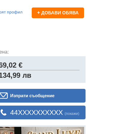
оят профил
+
ДОБАВИ ОБЯВА
ена:
69,02 €
134,99 лв
Изпрати съобщение
44XXXXXXXXXX
(покажи)