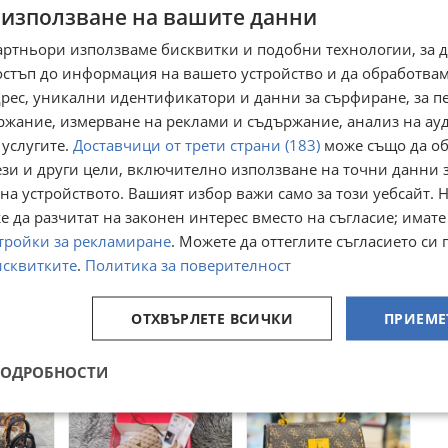
 използване на вашите данни
Преглеждания:
446
☆
☆
☆
☆
☆
артньори използваме бисквитки и подобни технологии, за 
остъп до информация на вашето устройство и да обработва
адрес, уникални идентификатори и данни за сърфиране, за 
ржание, измерване на реклами и съдържание, анализ на ау
 услугите.
Доставчици от трети страни (183)
може също да об
ези и други цели, включително използване на точни данни 
на устройството. Вашият избор важи само за този уебсайт. 
 да разчитат на законен интерес вместо на съгласие; имате
тройки за рекламиране
. Можете да оттеглите съгласието си 
исквитките
Дамски
Louis VUITTON 🤍
.
Политика за поверителност
Louis Vuitton
Дамски Чанти
⚜️Дамски Чанти
тър
гр. София, Център
гр. София, Център
ОТХВЪРЛЕТЕ ВСИЧКИ
ПРИЕМЕ
вчера
вчера
65
65
€
€
127,13
127,13
лв
лв
ПОДРОБНОСТИ