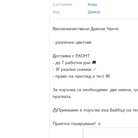
Състояние
Ново
Вид
Дамски
Висококачествени Дамски Чанти
- различни цветове
Доставка с ЕКОНТ:
- до 7 работни дни 🚚
- 💯 реални снимки ✅
- право на преглед и тест 🆓
За поръчка са необходими: две имена, гр
пратката.
📩Приемаме и поръчки във Вайбър на те
Приятно пазаруване! ☺️