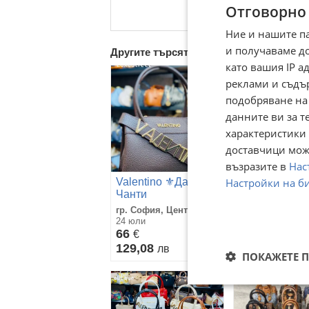
Отговорно
Ние и нашите п
и получаваме д
Другите търсят също
като вашия IP 
реклами и съдъ
подобряване на
данните ви за т
характеристики 
доставчици може
възразите в
Нас
Настройки на б
Valentino 🔥
Valentino ⚜️Дамски
Чанти
Чанти
гр. София, Център
гр. София, Цен
24 юли
26 юли
66
66
€
€
129,08
129,08
лв
лв
ПОКАЖЕТЕ 