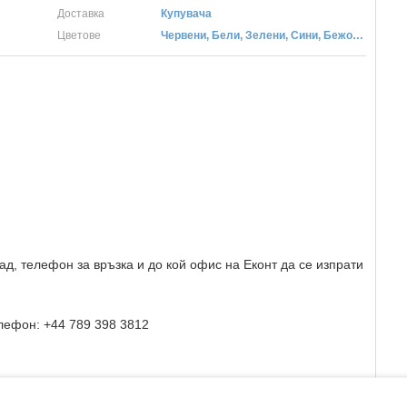
Доставка
Купувача
Цветове
Червени, Бели, Зелени, Сини, Бежови, Кафеви, Жълти, Розови, Лилави, Сиви, Черни
ад, телефон за връзка и до кой офис на Еконт да се изпрати
лефон: +44 789 398 3812