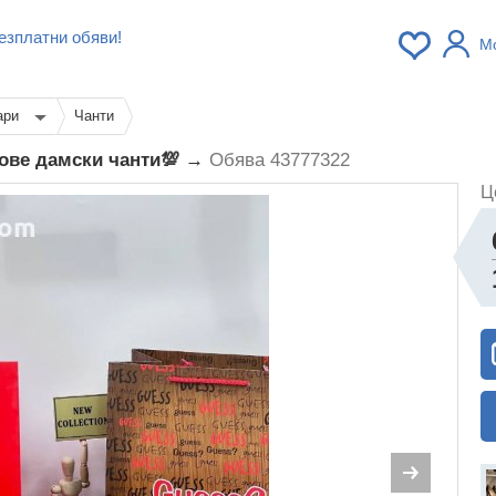
езплатни обяви!
М
ари
Чанти
тове дамски чанти💯 →
Обява 43777322
Ц