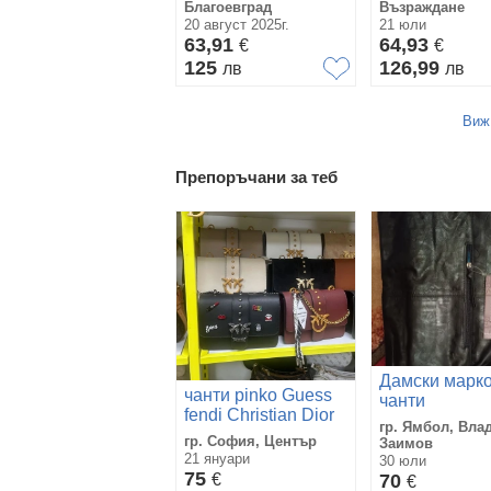
Благоевград
Възраждане
20 август 2025г.
21 юли
63,91
64,93
€
€
125
126,99
лв
лв
Виж
Препоръчани за теб
Дамски марк
чанти pinko Guess
чанти
fendi Christian Dior
гр. Ямбол, Вла
гр. София, Център
Заимов
21 януари
30 юли
75
€
70
€