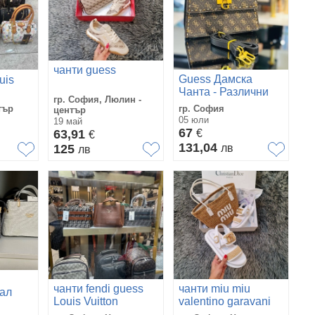
чанти guess
Guess Дамска
uis
Чанта - Различни
гр. София, Люлин -
Цветове Код A1555
ски
тър
гр. София
център
05 юли
19 май
67
63,91
€
€
131,04
125
лв
лв
чанти fendi guess
чанти miu miu
ал
Louis Vuitton
valentino garavani
celine hermes