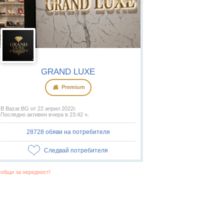
GRAND LUXE
Premium
В Bazar.BG от 22 април 2022г.
Последно активен вчера в 23:42 ч.
28728 обяви на потребителя
Следвай потребителя
общи за нередност!