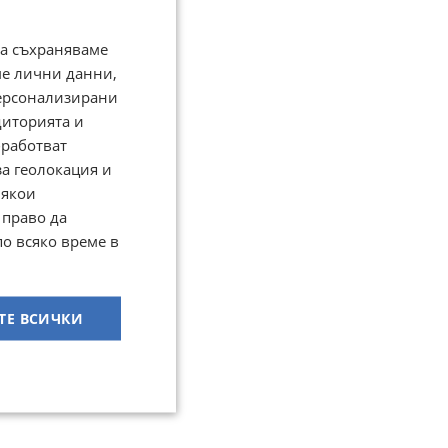
да съхраняваме
ме лични данни,
персонализирани
диторията и
работват
за геолокация и
Някои
 право да
по всяко време в
ТЕ ВСИЧКИ