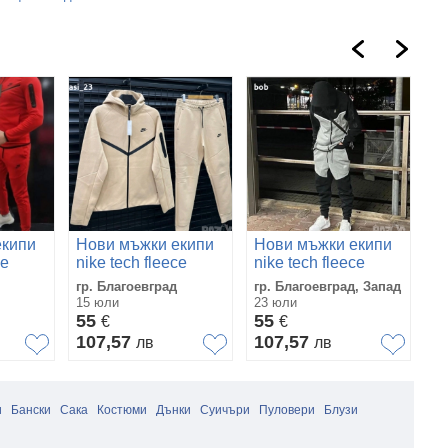
екипи
Нови мъжки екипи
Нови мъжки екипи
Н
ce
nike tech fleece
nike tech fleece
ni
гр. Благоевград
гр. Благоевград, Запад
гр
15 юли
23 юли
14
55
55
5
€
€
107,57
107,57
1
лв
лв
и
Бански
Сака
Костюми
Дънки
Суичъри
Пуловери
Блузи