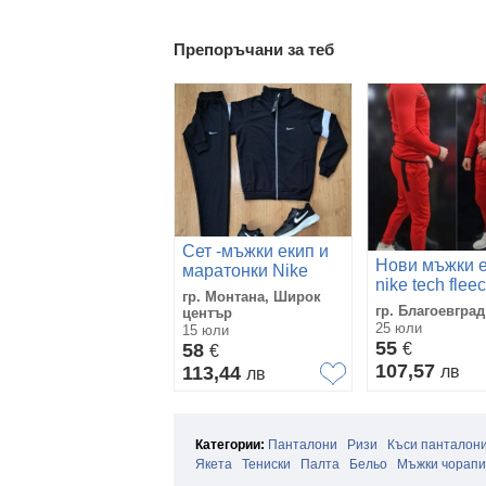
Препоръчани за теб
Сет -мъжки екип и
Нови мъжки 
маратонки Nike
nike tech flee
гр. Монтана, Широк
гр. Благоевград
център
25 юли
15 юли
55
58
€
€
107,57
113,44
лв
лв
Категории:
Панталони
Ризи
Къси панталон
Якета
Тениски
Палта
Бельо
Мъжки чорапи