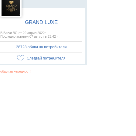
GRAND LUXE
В Bazar.BG от 22 април 2022г.
Последно активен 07 август в 23:42 ч.
28728 обяви на потребителя
Следвай потребителя
общи за нередност!