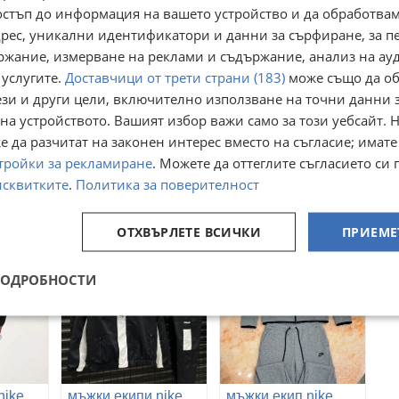
остъп до информация на вашето устройство и да обработва
адрес, уникални идентификатори и данни за сърфиране, за 
ржание, измерване на реклами и съдържание, анализ на ау
 услугите.
Доставчици от трети страни (183)
може също да об
ези и други цели, включително използване на точни данни 
на устройството. Вашият избор важи само за този уебсайт. 
мъжки екипи Nike
мъжки екипи nike
nike
 да разчитат на законен интерес вместо на съгласие; имате
гр. Бургас,
гр. Сандански,
тройки за рекламиране
. Можете да оттеглите съгласието си 
тър
Възраждане
Благоевград
исквитките
.
Политика за поверителност
г.
26 юли 2025г.
18 август 2025г.
55,73
55,73
€
€
109
109
лв
лв
ОТХВЪРЛЕТЕ ВСИЧКИ
ПРИЕМЕ
ПОДРОБНОСТИ
nike
мъжки екипи nike
мъжки екип nike