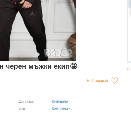
ен черен мъжки екип🤩
Съ
Наблюдавай
Доставка
Купувача
Вид
Комплекти