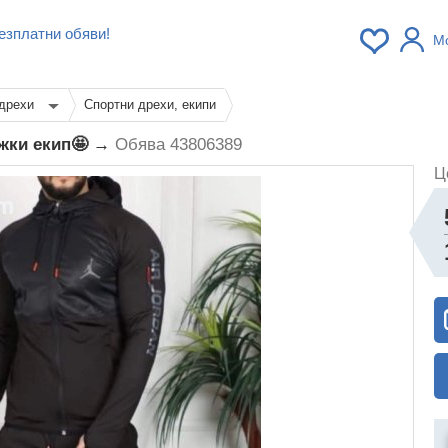
езплатни обяви!
М
дрехи
Спортни дрехи, екипи
ъжки екип🤩 →
Обява 43806389
Ц