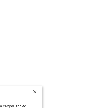
×
да съхраняваме