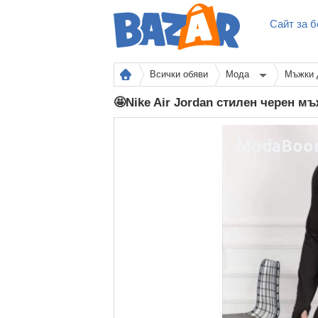
Сайт за б
Всички обяви
Мода
Мъжки 
🤩Nike Air Jordan стилен черен м