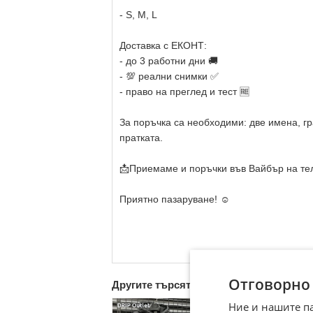
- S, M, L
Доставка с ЕКОНТ:
- до 3 работни дни 🚚
- 💯 реални снимки ✅
- право на преглед и тест 🆓
За поръчка са необходими: две имена, гр
пратката.
📩Приемаме и поръчки във Вайбър на те
Приятно пазаруване! ☺️
Отговорно
Другите търсят също
Ние и нашите п