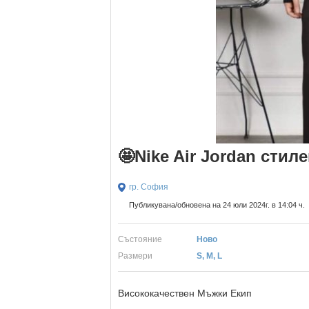
🤩Nike Air Jordan стил
гр. София
Публикувана/обновена на 24 юли 2024г. в 14:04 ч.
Състояние
Ново
Размери
S, M, L
Висококачествен Мъжки Екип