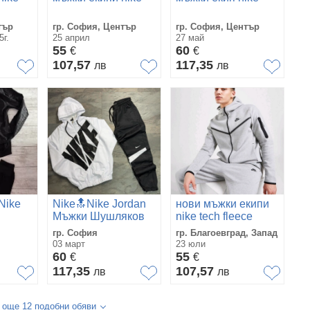
тър
гр. София, Център
гр. София, Център
5г.
25 април
27 май
55
60
€
€
107,57
117,35
лв
лв
Nike
Nike🔝Nike Jordan
нови мъжки екипи
Мъжки Шушляков
nike tech fleece
Спортен
гр. София
гр. Благоевград, Запад
Комплект🔝Мъжки
03 март
23 юли
Шушляков Спортен
60
55
€
€
Екип - 5 Цвята Код
117,35
107,57
лв
лв
NGHSP20
 още 12 подобни обяви