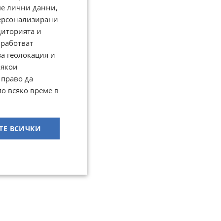
ме лични данни,
персонализирани
диторията и
работват
за геолокация и
Някои
 право да
по всяко време в
ТЕ ВСИЧКИ