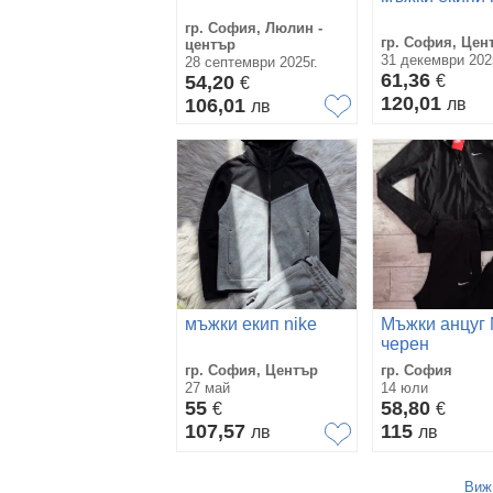
гр. София, Люлин -
гр. София, Цен
център
31 декември 202
28 септември 2025г.
61,36
54,20
€
€
120,01
106,01
лв
лв
мъжки екип nike
Мъжки анцуг 
черен
гр. София, Център
гр. София
27 май
14 юли
55
58,80
€
€
107,57
115
лв
лв
Виж