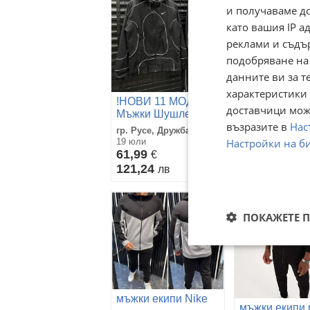
и получаваме д
като вашия IP 
реклами и съдъ
подобряване на
данните ви за т
характеристики 
!НОВИ 11 МОДЕЛА!
мъжки екипи 
доставчици може
Мъжки Шушлекови
възразите в
Нас
Екипи
гр. Русе, Дружба 2
гр. София, Цен
|Nike|Lacoste|Jordan
Настройки на б
19 юли
11 декември 2025
61,99
61,36
€
€
121,24
120,01
лв
лв
ПОКАЖЕТЕ 
мъжки екипи Nike
мъжки екипи 