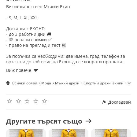
Висококачествен Мъжки Екип
- S, M, L, XL, XXL
Доставка с ЕКОНТ:
- до 3 работни дни 🚚
- 💯 реални снимки ✅
- право на преглед и тест 🆓
За поръчка са необходими: две имена, град, телефон за
връзка и до кой офис на Еконт да се изпрати пратката.
📩Приемаме и поръчки във Вайбър на телефон: +44 789
398 3812
Всички обяви
Мода
Мъжки дрехи
Спортни дрехи, екипи
💛Hu
Приятно пазаруване! ☺️
☆
☆
☆
☆
☆
Докладвай
Другите търсят също