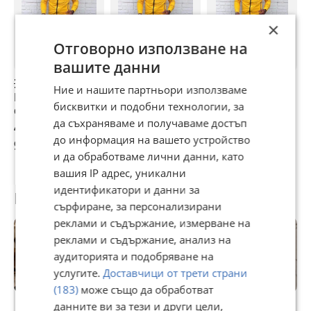
×
Отговорно използване на
вашите данни
💥НАМАЛЕН💥
💥💛Hugo Boss
Мъжки екип Hugo
М
Ние и нашите партньори използваме
Hugo Boss мъжки
стилен мъжки
Boss
B
бисквитки и подобни технологии, за
екип😎
спортен екип💛💥
да съхраняваме и получаваме достъп
48,57 €
56,24 €
48,57 €
6
до информация на вашето устройство
94,99 лв
110 лв
94,99 лв
1
и да обработваме лични данни, като
вашия IP адрес, уникални
идентификатори и данни за
Потребител
сърфиране, за персонализирани
реклами и съдържание, измерване на
реклами и съдържание, анализ на
аудиторията и подобряване на
услугите.
Доставчици от трети страни
(183)
може също да обработват
Premium
данните ви за тези и други цели,