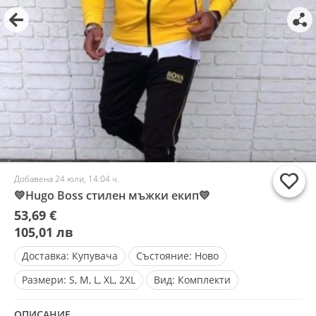
Добавена 24 юли, 14:04 ч.
💛Hugo Boss стилен мъжки екип💛
53,69 €
105,01 лв
Доставка:
Купувача
Състояние:
Ново
Размери:
S, M, L, XL, 2XL
Вид:
Комплекти
ОПИСАНИЕ