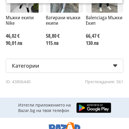
Мъжки екипи
Ватирани мъжки
Balenciaga Мъжки
М
Nike
екипи
Екип
д
46,02 €
58,80 €
66,47 €
3
90,01 лв
115 лв
130 лв
6
Категории
ID: 43806440
Преглеждания: 561
Изтегли приложението на
Bazar.bg на твоя телефон