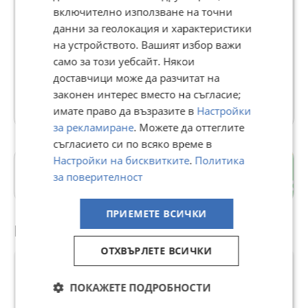
включително използване на точни
GRAND LUXE
данни за геолокация и характеристики
на устройството. Вашият избор важи
В Bazar.BG от 22 април 2022г.
само за този уебсайт. Някои
Последно активен днес в 10:22 ч.
доставчици може да разчитат на
законен интерес вместо на съгласие;
28727 Обяви
имате право да възразите в
Настройки
за рекламиране
. Можете да оттеглите
съгласието си по всяко време в
Настройки на бисквитките
.
Политика
гр. София
за поверителност
София-град
ПРИЕМЕТЕ ВСИЧКИ
Препоръчани за теб
ОТХВЪРЛЕТЕ ВСИЧКИ
ПОКАЖЕТЕ ПОДРОБНОСТИ