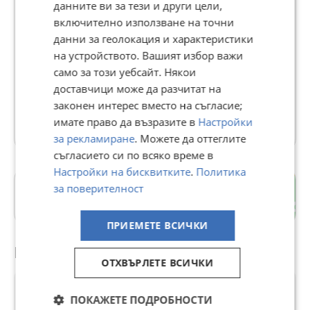
данните ви за тези и други цели,
включително използване на точни
Доверие БГ
данни за геолокация и характеристики
на устройството. Вашият избор важи
В Bazar.BG от 24 август 2014г.
само за този уебсайт. Някои
Последно активен днес в 18:50 ч.
доставчици може да разчитат на
Доставя с отстъпка
законен интерес вместо на съгласие;
726 Обяви
имате право да възразите в
Настройки
за рекламиране
. Можете да оттеглите
съгласието си по всяко време в
Настройки на бисквитките
.
Политика
за поверителност
Беленци
гр. Габрово
ПРИЕМЕТЕ ВСИЧКИ
Препоръчани за теб
ОТХВЪРЛЕТЕ ВСИЧКИ
ПОКАЖЕТЕ ПОДРОБНОСТИ