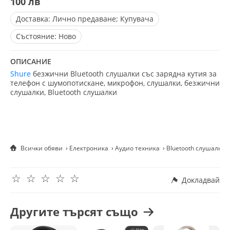
100 лв
Доставка:
Лично предаване; Купувача
Състояние:
Ново
ОПИСАНИЕ
Shure
безжични Bluetooth слушалки със зарядна кутия за
телефон с шумопотискане, микрофон, слушалки, безжични
слушалки, Bluetooth слушалки
Всички обяви
Електроника
Аудио техника
Bluetooth слушалки
☆
☆
☆
☆
☆
Докладвай
Другите търсят също