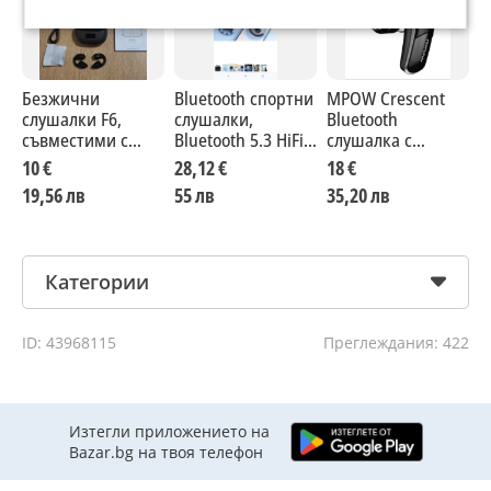
Безжични
Bluetooth спортни
MPOW Crescent
C
слушалки F6,
слушалки,
Bluetooth
B
съвместими с
Bluetooth 5.3 HiFi
слушалка с
с
Bluetooth
стерео, ENC
микрофон за
м
10 €
28,12 €
18 €
7
5.3.Комплектът
шумопотискане,
шумопотискане
19,56 лв
55 лв
35,20 лв
1
включва кутия за
микрофон, 40
CVC6.0
зареждане с LED
часа
диспле
Категории
ID: 43968115
Преглеждания: 422
Изтегли приложението на
Bazar.bg на твоя телефон