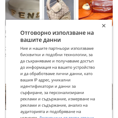
×
Отговорно използване на
Fendi дамска
Chanel 🤍Дамска
fancy дамска
К
чанта
Чанта
чанта естествена
f
вашите данни
кожа НАМАЛЕНА
30 €
28 €
30 €
3
Ние и нашите партньори използваме
бисквитки и подобни технологии, за
58,67 лв
54,76 лв
58,67 лв
5
да съхраняваме и получаваме достъп
до информация на вашето устройство
и да обработваме лични данни, като
Потребител
вашия IP адрес, уникални
идентификатори и данни за
сърфиране, за персонализирани
реклами и съдържание, измерване на
реклами и съдържание, анализ на
Premium
аудиторията и подобряване на
услугите.
Доставчици от трети страни