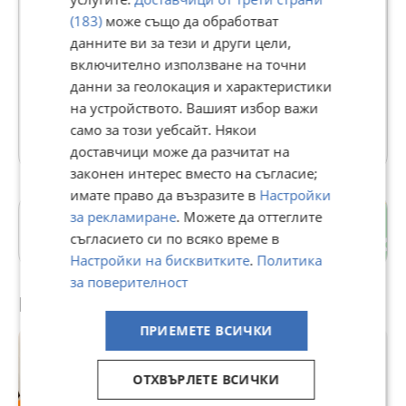
(183)
може също да обработват
GRAND LUXE
данните ви за тези и други цели,
включително използване на точни
В Bazar.BG от 22 април 2022г.
Последно активен днес в 23:42 ч.
данни за геолокация и характеристики
на устройството. Вашият избор важи
само за този уебсайт. Някои
28728 Обяви
доставчици може да разчитат на
законен интерес вместо на съгласие;
имате право да възразите в
Настройки
за рекламиране
. Можете да оттеглите
Драгалевци
съгласието си по всяко време в
гр. София
Настройки на бисквитките
.
Политика
за поверителност
Препоръчани за теб
ПРИЕМЕТЕ ВСИЧКИ
ОТХВЪРЛЕТЕ ВСИЧКИ