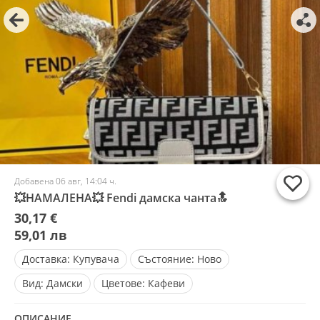
Добавена 06 авг, 14:04 ч.
💥НАМАЛЕНА💥 Fendi дамска чанта🔝
30,17 €
59,01 лв
Доставка:
Купувача
Състояние:
Ново
Вид:
Дамски
Цветове:
Кафеви
ОПИСАНИЕ