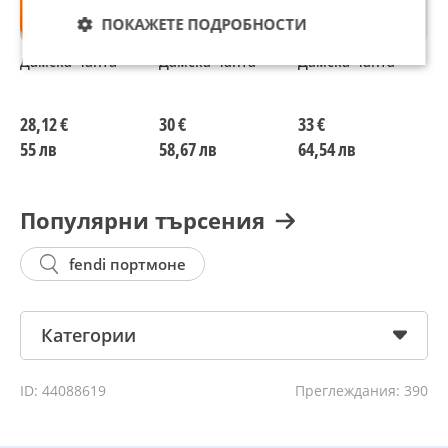
ПОКАЖЕТЕ ПОДРОБНОСТИ
Дамска чанта
Дамска чанта
Дамска чанта
Д
28,12 €
30 €
33 €
3
55 лв
58,67 лв
64,54 лв
5
Популярни търсения
fendi портмоне
Категории
ID: 44088619
Преглеждания: 390