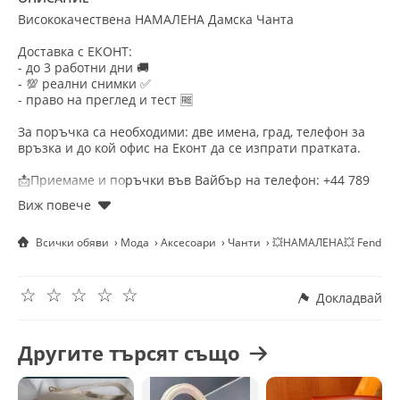
Висококачествена НАМАЛЕНА Дамска Чанта
Доставка с ЕКОНТ:
- до 3 работни дни 🚚
- 💯 реални снимки ✅
- право на преглед и тест 🆓
За поръчка са необходими: две имена, град, телефон за
връзка и до кой офис на Еконт да се изпрати пратката.
📩Приемаме и поръчки във Вайбър на телефон: +44 789
398 3812
Приятно пазаруване! ☺️
Всички обяви
Мода
Аксесоари
Чанти
💥НАМАЛЕНА💥 Fendi да
☆
☆
☆
☆
☆
Докладвай
Другите търсят също