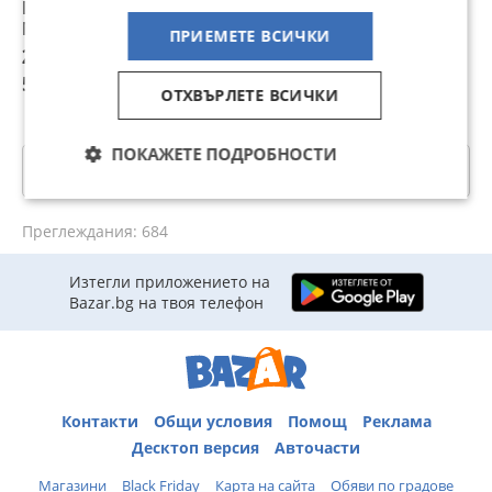
DeLonghi
Delonghi Magnifica
еспресо машина
D
Magnifica EVO
Evo ECAM
и
4
ПРИЕМЕТЕ ВСИЧКИ
ECAM 290.31.SB
292.33.SB продава
кафеавтомат De'Lon
М
280 €
13 €
7,66 €
4
се на части
к
547,63 лв
25,43 лв
14,98 лв
8
К
ОТХВЪРЛЕТЕ ВСИЧКИ
ПОКАЖЕТЕ ПОДРОБНОСТИ
Категории
Преглеждания: 684
Изтегли приложението на
Bazar.bg на твоя телефон
Контакти
Общи условия
Помощ
Реклама
Десктоп версия
Авточасти
Магазини
Black Friday
Карта на сайта
Обяви по градове