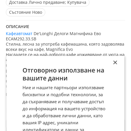
Доставка
Лично предаване; Купувача
Състояние
Ново
ОПИСАНИЕ
Кафеавтомат
De'Longhi Делоги Магнифика Ево
ECAM292.33.SB
Стилна, лесна за употреба кафемашина, която задоволява
всеки вкус на кафе, Magnifica Evo
Насладете се на най-доброто кафе изживяване от уюта на
собствения си дом с De'Longhi Magnifica Evo. Пригответе
×
перфектното еспресо от прясно смлени зърна, една от 5
Отговорно използване на
рецепти, достъпни с едно докосване. Разполага с
интуитивен мек сензорен дисплей с цветни икони за
вашите данни
всяка рецепта. Неговото стилно сребристо и черно
покритие е идеалното допълнение към всяка модерна
Ние и нашите партньори използваме
кухня.
бисквитки и подобни технологии, за
да съхраняваме и получаваме достъп
до информация на вашето устройство
Препоръчани за теб
и да обработваме лични данни, като
вашия IP адрес, уникални
идентификатори и данни за