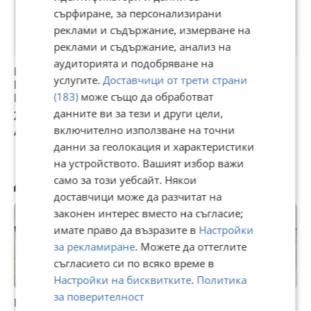
сърфиране, за персонализирани
реклами и съдържание, измерване на
реклами и съдържание, анализ на
аудиторията и подобряване на
Кафеавтомат
кафеавтомат
Кафеавтомат /
услугите.
Доставчици от трети страни
DeLonghi
De'Longhi
Кафемашина
(183)
може също да обработват
Magnifica Evo
Magnifica Evo
Saeco Exprelia Evo
ECAM292.33.SB,
с кана
данните ви за тези и други цели,
219,99 €
281,21 €
165 €
Автоматична
включително използване на точни
430,26 лв
550 лв
322,71 лв
Кафемашина
данни за геолокация и характеристики
1450W, 15 бара!
на устройството. Вашият избор важи
Другите разглеждат също
само за този уебсайт. Някои
доставчици може да разчитат на
законен интерес вместо на съгласие;
имате право да възразите в
Настройки
за рекламиране
. Можете да оттеглите
съгласието си по всяко време в
Настройки на бисквитките
.
Политика
за поверителност
Кафемашина
Кафеавтомат
Филтър за вода за
К