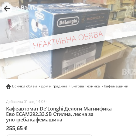
НЕАКТИВНА ОБЯВА
Всички обяви
Дом и градина
Битова Техника
Кафемашини
К
Добавена 01 авг, 14:05 ч.
Кафеавтомат De'Longhi Делоги Магнифика
Ево ECAM292.33.SB Стилна, лесна за
употреба кафемашина
255,65 €