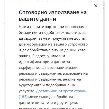
×
Отговорно използване на
Продава ПАРЦЕЛ,
Продава ПАРЦЕЛ,
Продава ПАРЦЕЛ,
П
вашите данни
гр. Куклен, област
с. Кюлевча,
гр. Ахтопол,
с
Пловдив
област Шумен
област Бургас
Ш
Ние и нашите партньори използваме
17 000 €
83 000 €
1
бисквитки и подобни технологии, за
33 249,11 лв
162 333,89 лв
3
да съхраняваме и получаваме достъп
до информация на вашето устройство
и да обработваме лични данни, като
Потребител
вашия IP адрес, уникални
идентификатори и данни за
сърфиране, за персонализирани
реклами и съдържание, измерване на
реклами и съдържание, анализ на
аудиторията и подобряване на
услугите.
Доставчици от трети страни
(183)
може също да обработват
1001ИМОТИ
данните ви за тези и други цели,
включително използване на точни