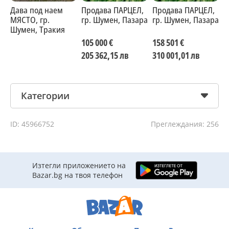
Дава под наем
Продава ПАРЦЕЛ,
Продава ПАРЦЕЛ,
П
МЯСТО, гр.
гр. Шумен, Пазара
гр. Шумен, Пазара
г
Шумен, Тракия
о
105 000 €
158 501 €
2
205 362,15 лв
310 001,01 лв
4
Категории
ID: 45966752
Преглеждания: 256
Изтегли приложението на
Bazar.bg на твоя телефон