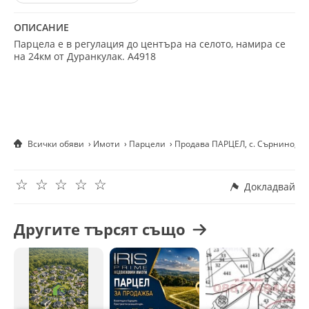
ОПИСАНИЕ
Парцела е в регулация до центъра на селото, намира се
на 24км от Дуранкулак. А4918
Всички обяви
Имоти
Парцели
Продава ПАРЦЕЛ, с. Сърнино, о
☆
☆
☆
☆
☆
Докладвай
Другите търсят също