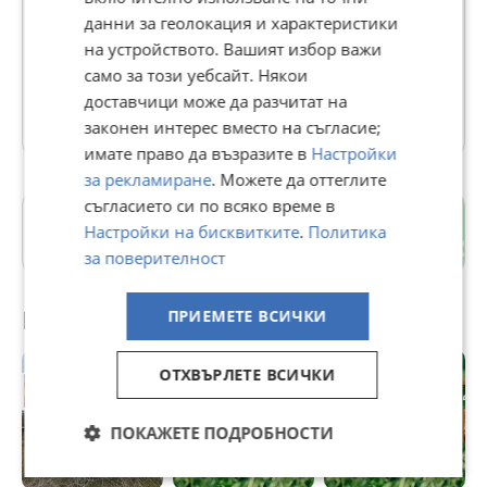
В Bazar.BG от 11 септември 2013г.
данни за геолокация и характеристики
Последно активен 04 август в 17:29 ч.
на устройството. Вашият избор важи
само за този уебсайт. Някои
350 Обяви
доставчици може да разчитат на
Още оферти на https://imoti_1001.imot.bg
законен интерес вместо на съгласие;
имате право да възразите в
Настройки
за рекламиране
. Можете да оттеглите
съгласието си по всяко време в
с. Сърнино
Настройки на бисквитките
.
Политика
Добрич
за поверителност
Препоръчани за теб
ПРИЕМЕТЕ ВСИЧКИ
ОТХВЪРЛЕТЕ ВСИЧКИ
ПОКАЖЕТЕ ПОДРОБНОСТИ