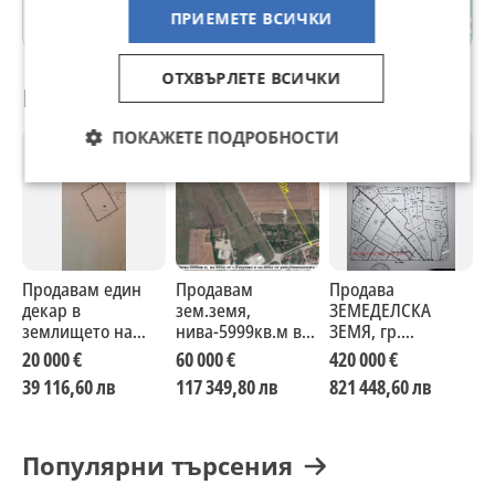
ПРИЕМЕТЕ ВСИЧКИ
Пловдив
ОТХВЪРЛЕТЕ ВСИЧКИ
Препоръчани за теб
ПОКАЖЕТЕ ПОДРОБНОСТИ
Продавам един
Продавам
Продава
К
декар в
зем.земя,
ЗЕМЕДЕЛСКА
з
землището на
нива-5999кв.м в
ЗЕМЯ, гр.
в
Горно Брястово
землището на
Божурище, област
Т
20 000 €
60 000 €
420 000 €
община
с.Езерово,
София област
39 116,60 лв
117 349,80 лв
821 448,60 лв
минерални бани.
обл.Варна
Популярни търсения