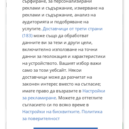
сърфиране, за персонализирани
Потребител
реклами и съдържание, измерване на
реклами и съдържание, анализ на
аудиторията и подобряване на
услугите.
Доставчици от трети страни
(183)
може също да обработват
данните ви за тези и други цели,
включително използване на точни
данни за геолокация и характеристики
ФОКУС РИЪЛ ЕСТЕЙТС
на устройството. Вашият избор важи
само за този уебсайт. Някои
В Bazar.BG от 30 март 2020г.
доставчици може да разчитат на
Последно активен вчера в 17:05 ч.
законен интерес вместо на съгласие;
166 Обяви
имате право да възразите в
Настройки
за рекламиране
. Можете да оттеглите
Още оферти на https://focusltd2020.imot.bg
съгласието си по всяко време в
Настройки на бисквитките
.
Политика
за поверителност
с. Гълъбово