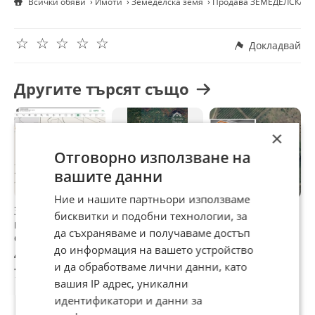
Всички обяви
Имоти
Земеделска земя
Продава ЗЕМЕДЕЛСКА ЗЕ
☆
☆
☆
☆
☆
Докладвай
Другите търсят също
×
Отговорно използване на
вашите данни
Ние и нашите партньори използваме
Земеделска земя
Продава
Продава
П
бисквитки и подобни технологии, за
в с. Грамаждано,
ЗЕМЕДЕЛСКА
ЗЕМЕДЕЛСКА
З
да съхраняваме и получаваме достъп
област Кюстендил
ЗЕМЯ, гр. Батак,
ЗЕМЯ, гр.
З
до информация на вашето устройство
област Пазарджик
Пловдив, област
М
40 012 €
198 780 €
160 000 €
1
Пловдив
о
и да обработваме лични данни, като
78 256,67 лв
388 779,89 лв
312 932,80 лв
2
вашия IP адрес, уникални
идентификатори и данни за