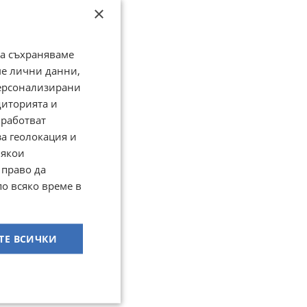
×
да съхраняваме
ме лични данни,
персонализирани
диторията и
работват
за геолокация и
Някои
 право да
по всяко време в
ТЕ ВСИЧКИ