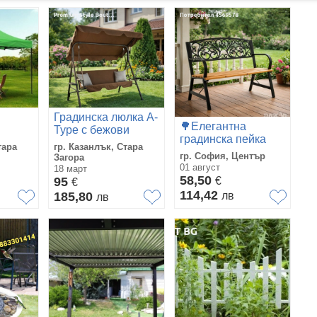
Градинска люлка A-
🌳Елегантна
Type с бежови
градинска пейка
тра
възглавници и
тара
гр. Казанлък, Стара
GARDEN LINE
а
поставки за
гр. София, Център
Загора
напитки -
01 август
18 март
58,50
елегантност и
95
€
€
комфорт
114,42
185,80
лв
лв