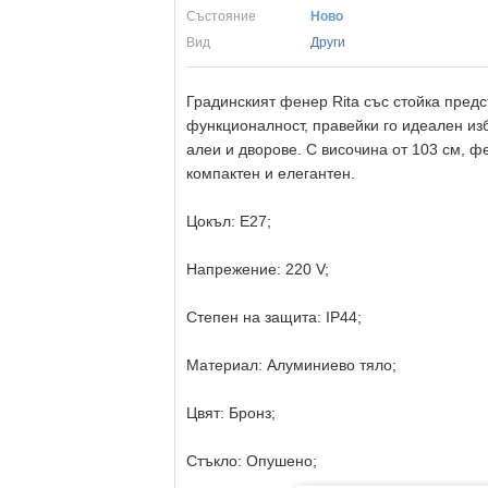
Състояние
Ново
Вид
Други
Градинският фенер Rita със стойка пред
функционалност, правейки го идеален из
алеи и дворове. С височина от 103 см, ф
компактен и елегантен.
Цокъл: E27;
Напрежение: 220 V;
Степен на защита: IP44;
Материал: Алуминиево тяло;
Цвят: Бронз;
Стъкло: Опушено;