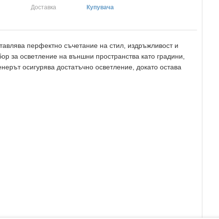
Доставка
Купувача
ставлява перфектно съчетание на стил, издръжливост и
бор за осветление на външни пространства като градини,
енерът осигурява достатъчно осветление, докато остава