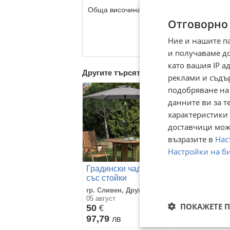
Обща височина: 103 см.
Отговорно
Ние и нашите п
и получаваме д
като вашия IP 
Другите търсят също
реклами и съдъ
подобряване на
данните ви за т
характеристики 
доставчици може
възразите в
Нас
Настройки на б
Градински чадъри
390см! Голям
със стойки
градински ча
гр. Сливен, Дружба
гр. Бургас
05 август
13 април
ПОКАЖЕТЕ 
50
101,75
€
€
97,79
199,01
лв
лв