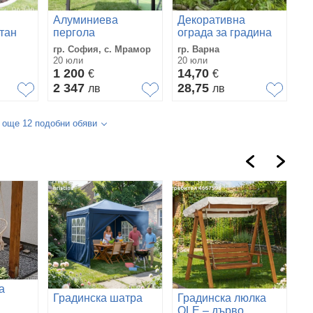
Алуминиева
Декоративна
тан
пергола
ограда за градина
гр. София, с. Мрамор
гр. Варна
20 юли
20 юли
1 200
14,70
€
€
2 347
28,75
лв
лв
 още 12 подобни обяви
а
Градинска шатра
Градинска люлка
Г
OLE – дърво
ч