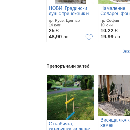
НОВИ! Градински
Намаление!
душ с триножник и
Соларен фон
клин Parkside
гр. Русе, Център
гр. София
регулируем
14 юли
10 юни
25
10,22
€
€
48,90
19,99
лв
лв
Виж
Препоръчани за теб
Висяща люлк
Стълбичка;
хамак
катерушка за деца;