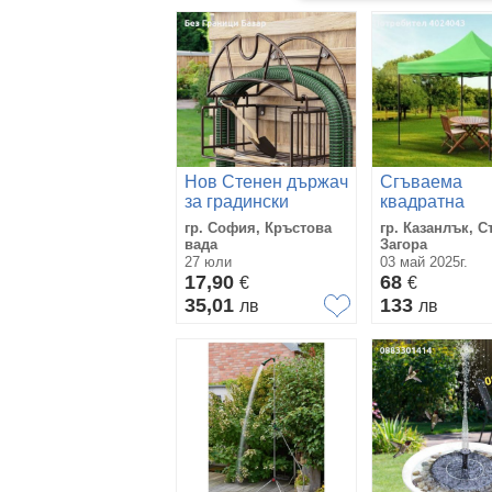
Нов Стенен държач
Сгъваема
за градински
квадратна
маркуч, издръжлив
градинска ша
гр. София, Кръстова
гр. Казанлък, С
и лесен монтаж
тип хармоник
вада
Загора
27 юли
03 май 2025г.
17,90
68
€
€
35,01
133
лв
лв