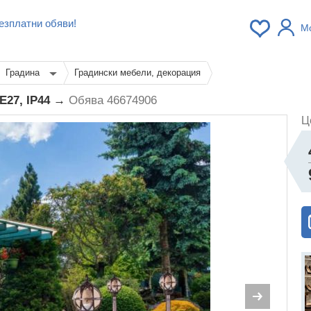
езплатни обяви!
М
Градина
Градински мебели, декорация
 Е27, IP44 →
Обява 46674906
Ц