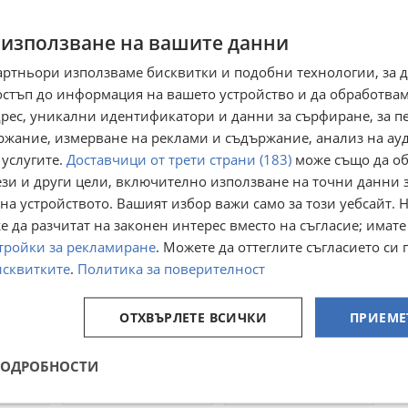
 използване на вашите данни
артньори използваме бисквитки и подобни технологии, за 
Преглеждания:
145
☆
☆
☆
☆
☆
остъп до информация на вашето устройство и да обработва
адрес, уникални идентификатори и данни за сърфиране, за 
ржание, измерване на реклами и съдържание, анализ на ау
 услугите.
Доставчици от трети страни (183)
може също да об
ези и други цели, включително използване на точни данни 
на устройството. Вашият избор важи само за този уебсайт. 
 да разчитат на законен интерес вместо на съгласие; имате
тройки за рекламиране
. Можете да оттеглите съгласието си 
исквитките
.
Политика за поверителност
Вятърен звънец от
Градински ратанов
дър
дърво Кокос
ОТХВЪРЛЕТЕ ВСИЧКИ
комплект от високо
ПРИЕМЕ
качество - столове,
гр. Велико Търново
гр. Хасково, Бадема
канапе и маса
09 януари
17 юли
ПОДРОБНОСТИ
12,78
130
€
€
25
254,26
лв
лв