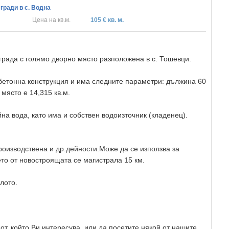
гради в с. Водна
Цена на кв.м.
105 € кв. м.
рада с голямо дворно място разположена в с. Тошевци.
обетонна конструкция и има следните параметри: дължина 60
място е 14,315 кв.м.
а вода, като има и собствен водоизточник (кладенец).
роизводствена и др.дейности.Може да се използва за
то от новостроящата се магистрала 15 км.
лото.
от, който Ви интересува, или да посетите някой от нашите