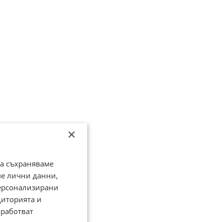
×
да съхраняваме
ме лични данни,
персонализирани
диторията и
работват