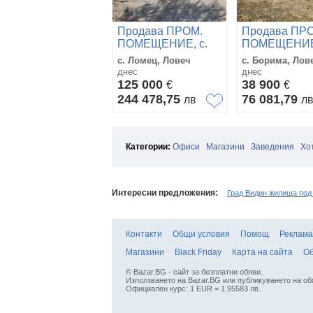
Продава ПРОМ.
Продава ПР
ПОМЕЩЕНИЕ, с.
ПОМЕЩЕНИЕ,
Ломец, област
Борима, обла
с. Ломец, Ловеч
с. Борима, Лов
Ловеч
Ловеч
днес
днес
125 000
38 900
€
€
244 478,75
76 081,79
лв
л
Категории:
Офиси
Магазини
Заведения
Хо
Интересни предложения:
Град Видин жилища под
Контакти
Общи условия
Помощ
Реклама
Магазини
Black Friday
Карта на сайта
Об
© Bazar.BG - сайт за безплатни обяви.
Използването на Bazar.BG или публикуването на об
Официален курс: 1 EUR = 1.95583 лв.