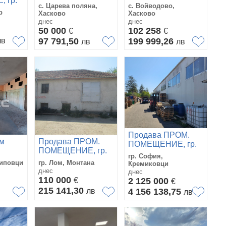
 гр.
Царева поляна,
Войводово, област
с. Царева поляна,
с. Войводово,
област Хасково
Хасково
р
Хасково
Хасково
днес
днес
50 000
102 258
€
€
лв
97 791,50
199 999,26
лв
лв
Продава ПРОМ.
ем
Продава ПРОМ.
ПОМЕЩЕНИЕ, гр.
ПОМЕЩЕНИЕ, гр.
София,
гр. София,
 гр.
Лом, област
Кремиковци
липовци
гр. Лом, Монтана
Кремиковци
повци
Монтана
днес
днес
110 000
€
2 125 000
€
215 141,30
лв
4 156 138,75
лв