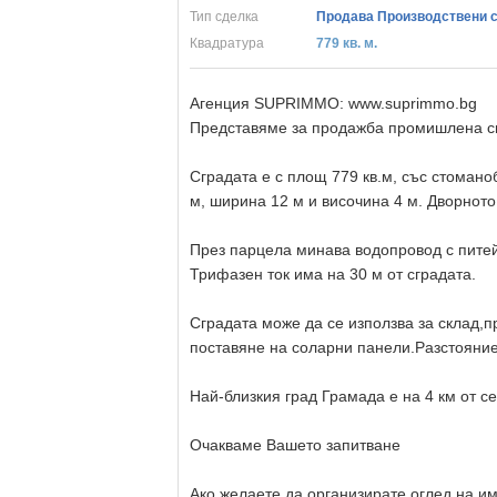
Тип сделка
Продава Производствени с
Квадратура
779 кв. м.
Агенция SUPRIMMO: www.suprimmo.bg
Представяме за продажба промишлена сг
Сградата е с площ 779 кв.м, със стоман
м, ширина 12 м и височина 4 м. Дворното 
През парцела минава водопровод с питейн
Трифазен ток има на 30 м от сградата.
Сградата може да се използва за склад,п
поставяне на соларни панели.Разстояние
Най-близкия град Грамада е на 4 км от се
Очакваме Вашето запитване
Ако желаете да организирате оглед на им