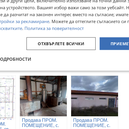
ези и други цели, включително използване на точни данни 
на устройството. Вашият избор важи само за този уебсайт. 
 и цитирайте референтния номер на имота. Моля, кажете,
 да разчитат на законен интерес вместо на съгласие; имате
тройки за рекламиране
. Можете да оттеглите съгласието си 
исквитките
.
Политика за поверителност
ОТХВЪРЛЕТЕ ВСИЧКИ
ПРИЕМЕ
Преглеждания:
258
☆
☆
☆
☆
☆
ПОДРОБНОСТИ
Продава ПРОМ.
Продава ПРОМ.
ОМ.
ПОМЕЩЕНИЕ, с.
ПОМЕЩЕНИЕ, с.