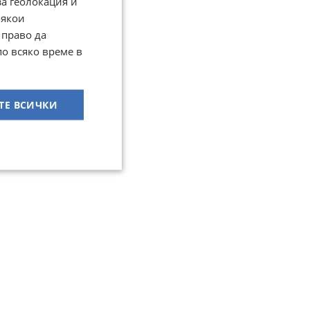
за геолокация и
Някои
 право да
по всяко време в
ТЕ ВСИЧКИ