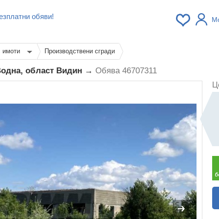
езплатни обяви!
М
с имоти
Производствени сгради
одна, област Видин →
Обява 46707311
Ц