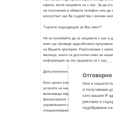
офиси, моля свържете се с нас. За да уг
на посочения в обявата телефон или да 
консултант ще Ви съдейства с всички не
Търсите подходящия за Вас имот?
Не се колебайте да се свържете с нас и 
екип ще проведе задълбочено проучване 
на Вашите критерии. Разполагаме с изкл
жилища, които са достъпни само за нашит
информация за тях свържете се с нас.
Допълнителни услуги
Отговорно
Като ценен клиент на нашата компания, 
Ние и нашите п
услугите на нашия опитен юридически е
и получаваме д
включващи имуществена застраховка, без
като вашия IP 
финансиране. Нашите услуги се разпрост
реклами и съдъ
управлението на имоти. Осигуряваме вис
подобряване на
специализирани ...