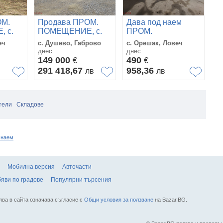
ОМ.
Продава ПРОМ.
Дава под наем
П
 с.
ПОМЕЩЕНИЕ, с.
ПРОМ.
П
ст
Душево, област
ПОМЕЩЕНИЕ, с.
Тр
еч
с. Душево, Габрово
с. Орешак, Ловеч
гр
Габрово
Орешак, област
Л
днес
днес
дн
Ловеч
149 000
490
6
€
€
291 418,67
958,36
1
в
лв
лв
тели
Складове
 наем
Мобилна версия
Авточасти
яви по градове
Популярни търсения
ява в сайта означава съгласие с
Общи условия за ползване
на Bazar.BG.