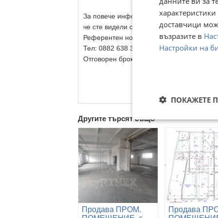
данните ви за т
характеристики 
За повече информация свържете се с нас
доставчици може
че сте видeли обявата в този сайт.
възразите в
Нас
Референтен номер: Vd 124137
Настройки на б
Тел: 0882 638 381, 094 988 079
Отговорен брокер:Стефан Филаретов
ПОКАЖЕТЕ 
Другите търсят също
Продава ПРОМ.
Продава ПР