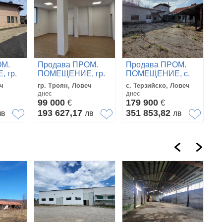
ОМ.
Продава ПРОМ.
Продава ПРОМ.
 гр.
ПОМЕЩЕНИЕ, гр.
ПОМЕЩЕНИЕ, с.
т
Троян, област
Терзийско, област
еч
гр. Троян, Ловеч
с. Терзийско, Ловеч
Ловеч
Ловеч
днес
днес
99 000
179 900
€
€
193 627,17
351 853,82
лв
лв
лв