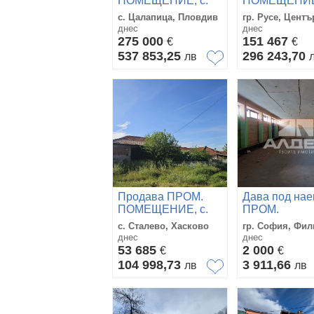
ПОМЕЩЕНИЕ, с.
ПОМЕЩЕНИЕ,
Цалапица, област
Русе, Център
с. Цалапица, Пловдив
гр. Русе, Центъ
Пловдив
днес
днес
275 000
151 467
€
€
537 853,25
296 243,70
лв
Продава ПРОМ.
Дава под на
ПОМЕЩЕНИЕ, с.
ПРОМ.
Сталево, област
ПОМЕЩЕНИЕ,
с. Сталево, Хасково
гр. София, Фи
Хасково
София, Фили
днес
днес
53 685
2 000
€
€
104 998,73
3 911,66
лв
лв