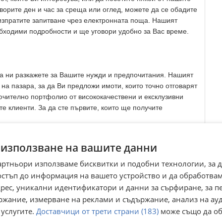
оворите ден и час за среща или оглед, можете да се обадите
изпратите запитване чрез електронната поща. Нашият
обходими подробности и ще уговори удобно за Вас време.
да ни разкажете за Вашите нужди и предпочитания. Нашият
на пазара, за да Ви предложи имоти, които точно отговарят
ючително портфолио от висококачествени и ексклузивни
е клиенти. За да сте първите, които ще получите
 използване на вашите данни
Вие ще имате привилегията да ползвате напълно безплатно
артньори използваме бисквитки и подобни технологии, за 
кип. В допълнение, предлагаме комплексни решения,
остъп до информация на вашето устройство и да обработва
платна финансова консултация, както и изгодни условия за
адрес, уникални идентификатори и данни за сърфиране, за 
ират и в сферата на препродажбата, отдаването под наем и
ржание, измерване на реклами и съдържание, анализ на ау
ококачествени ремонтни дейности и обзавеждане чрез
 услугите.
Доставчици от трети страни (183)
може също да об