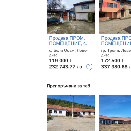
Продава ПРОМ.
Продава ПР
ПОМЕЩЕНИЕ, с.
ПОМЕЩЕНИЕ,
Бели Осъм, област
Троян, облас
с. Бели Осъм, Ловеч
гр. Троян, Лов
Ловеч
Ловеч
днес
днес
119 000
172 500
€
€
232 743,77
337 380,68
лв
Препоръчани за теб