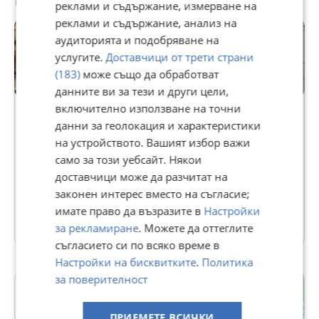
реклами и съдържание, измерване на
реклами и съдържание, анализ на
аудиторията и подобряване на
услугите.
Доставчици от трети страни
(183)
може също да обработват
данните ви за тези и други цели,
Premium
включително използване на точни
данни за геолокация и характеристики
GRAND LUXE
на устройството. Вашият избор важи
само за този уебсайт. Някои
В Bazar.BG от 22 април 2022г.
доставчици може да разчитат на
Последно активен днес в 23:42 ч.
законен интерес вместо на съгласие;
имате право да възразите в
Настройки
28728 Обяви
за рекламиране
. Можете да оттеглите
съгласието си по всяко време в
Настройки на бисквитките
.
Политика
за поверителност
Драгалевци
гр. София
ПРИЕМЕТЕ ВСИЧКИ