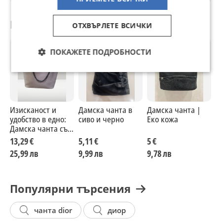
Препоръчани за теб
ОТХВЪРЛЕТЕ ВСИЧКИ
ПОКАЖЕТЕ ПОДРОБНОСТИ
Изисканост и
Дамска чанта в
Дамска чанта |
Е
удобство в едно:
сиво и черно
Еко кожа
ч
Дамска чанта със
синджир
13,29 €
5,11 €
5 €
1
25,99 лв
9,99 лв
9,78 лв
2
Популярни търсения
чанта dior
диор