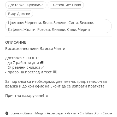
Доставка:
Купувача
Състояние:
Ново
Вид:
Дамски
Цветове:
Червени, Бели, Зелени, Сини, Бежови,
Кафеви, Жълти, Розови, Лилави, Сиви, Черни
ОПИСАНИЕ
Висококачествени Дамски Чанти
Доставка с ЕКОНТ:
- до 7 работни дни 🚚
- 💯 реални снимки ✅
- право на преглед и тест 🆓
За поръчка са необходими: две имена, град, телефон за
връзка и до кой офис на Еконт да се изпрати пратката.
Приятно пазаруване! ☺️
Всички обяви
Мода
Аксесоари
Чанти
Christian Dior • Стилн