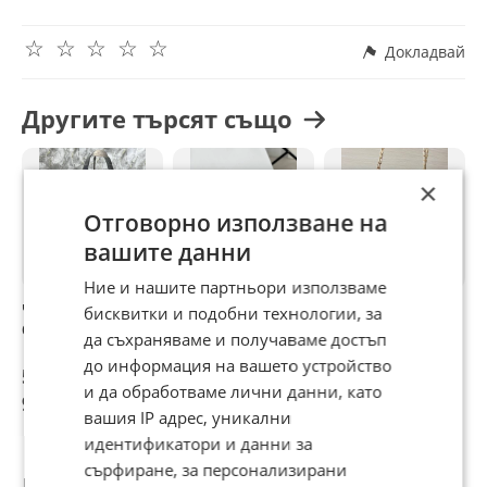
☆
☆
☆
☆
☆
Докладвай
Другите търсят също
×
Отговорно използване на
вашите данни
Ние и нашите партньори използваме
чанти christian
чанта christian
Нова дамска
Д
бисквитки и подобни технологии, за
dior
dior
чанта Michael
да съхраняваме и получаваме достъп
Kors
до информация на вашето устройство
50,62 €
50,62 €
15,33 €
5
и да обработваме лични данни, като
99 лв
99 лв
29,98 лв
9
вашия IP адрес, уникални
идентификатори и данни за
сърфиране, за персонализирани
Потребител