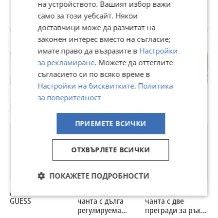
на устройството. Вашият избор важи
28728 Обяви
само за този уебсайт. Някои
доставчици може да разчитат на
законен интерес вместо на съгласие;
имате право да възразите в
Настройки
за рекламиране
. Можете да оттеглите
Драгалевци
съгласието си по всяко време в
гр. София
Настройки на бисквитките
.
Политика
за поверителност
Препоръчани за теб
ПРИЕМЕТЕ ВСИЧКИ
ОТХВЪРЛЕТЕ ВСИЧКИ
ПОКАЖЕТЕ ПОДРОБНОСТИ
Дамска чанта
Стилна дамска
Стилна дамска
ч
GUESS
чанта с дълга
чанта с две
регулируема
прегради за ръка