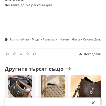
Доставка до 3-4 работни дни
Всички обяви
Мода
Аксесоари
Чанти
Guess • Стилна Дамска
☆
☆
☆
☆
☆
Докладвай
Другите търсят също
×