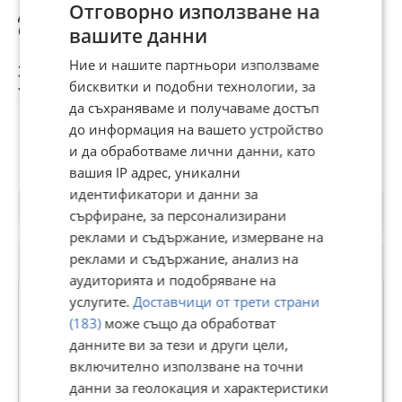
Отговорно използване на
Дамска чанта
Дамски чанти с
Стилна дамска
G
Guess
дълга дръжка
чанта с три
Б
вашите данни
през рамо Guess
прегради
К
Ние и нашите партньори използваме
39,90 €
19 €
13 €
5
бисквитки и подобни технологии, за
78,04 лв
37,16 лв
25,43 лв
1
да съхраняваме и получаваме достъп
до информация на вашето устройство
и да обработваме лични данни, като
Потребител
вашия IP адрес, уникални
идентификатори и данни за
сърфиране, за персонализирани
реклами и съдържание, измерване на
реклами и съдържание, анализ на
аудиторията и подобряване на
услугите.
Доставчици от трети страни
(183)
може също да обработват
GRAND LUXE
данните ви за тези и други цели,
включително използване на точни
В Bazar.BG от 22 април 2022г.
данни за геолокация и характеристики
Последно активен 07 август в 23:42 ч.