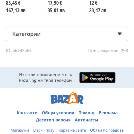
презрамка
или рамо
85,45 €
17,90 €
12 €
5
167,13 лв
35,01 лв
23,47 лв
1
Категории
ID: 46743466
Преглеждания: 298
Изтегли приложението на
Bazar.bg на твоя телефон
Контакти
Общи условия
Помощ
Реклама
Десктоп версия
Авточасти
Магазини
Black Friday
Карта на сайта
Обяви по градове