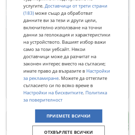
услугите.
Доставчици от трети страни
(183)
може също да обработват
данните ви за тези и други цели,
включително използване на точни
данни за геолокация и характеристики
на устройството. Вашият избор важи
ЗЕМЯ
само за този уебсайт. Някои
доставчици може да разчитат на
В Bazar.BG от 11 септември 2013г.
законен интерес вместо на съгласие;
Последно активен 01 август в 17:49 ч.
имате право да възразите в
Настройки
66 Обяви
за рекламиране
. Можете да оттеглите
съгласието си по всяко време в
Още оферти на https://zlatnazvezda.imot.bg
Настройки на бисквитките
.
Политика
за поверителност
ПРИЕМЕТЕ ВСИЧКИ
Устрем
гр. Пазарджик
ОТХВЪРЛЕТЕ ВСИЧКИ