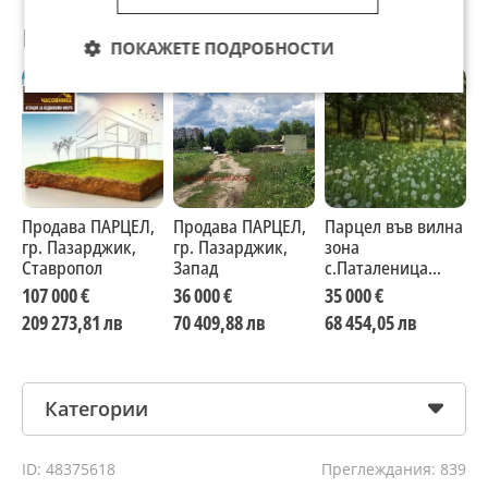
Препоръчани за теб
ПОКАЖЕТЕ ПОДРОБНОСТИ
Продава ПАРЦЕЛ,
Продава ПАРЦЕЛ,
Парцел във вилна
П
гр. Пазарджик,
гр. Пазарджик,
зона
г
Ставропол
Запад
с.Паталеница
П
обл.Пазарджик
-
107 000 €
36 000 €
35 000 €
9
възможен бартер
209 273,81 лв
70 409,88 лв
68 454,05 лв
1
Категории
ID: 48375618
Преглеждания: 839