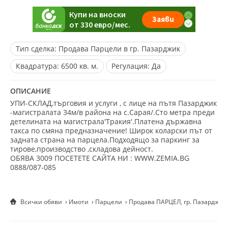
Тип сделка:
Продава Парцели в гр. Пазарджик
Квадратура:
6500 кв. м.
Регулация:
Да
ОПИСАНИЕ
УПИ-СКЛАД,търговия и услуги , с лице на пътя Пазарджик
-магистралата 34м/в района на с.Сарая/.Сто метра преди
детелината на магистрала'Тракия'.Платена държавна
такса по смяна предназначение! Широк коларски път от
задната страна на парцела.Подходящо за паркинг за
тирове,производство ,складова дейност.
ОБЯВА 3009 ПОСЕТЕТЕ САЙТА НИ : WWW.ZEMIA.BG
0888/087-085
Всички обяви
Имоти
Парцели
Продава ПАРЦЕЛ, гр. Пазарджик