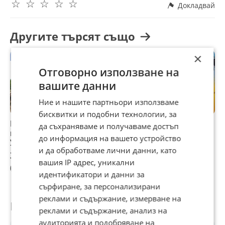
☆
☆
☆
☆
☆
Докладвай
Другите търсят също
×
Отговорно използване на
вашите данни
Ние и нашите партньори използваме
бисквитки и подобни технологии, за
Продава ПАРЦЕЛ,
Продава ПАРЦЕЛ,
Продава ПАРЦЕЛ,
П
да съхраняваме и получаваме достъп
гр. Пазарджик,
гр. Пазарджик,
гр. Пазарджик,
г
до информация на вашето устройство
Устрем
Устрем
Устрем
У
и да обработваме лични данни, като
325 566 €
200 000 €
50 005 €
6
вашия IP адрес, уникални
636 751,75 лв
391 166 лв
97 801,28 лв
1
идентификатори и данни за
сърфиране, за персонализирани
реклами и съдържание, измерване на
Потребител
реклами и съдържание, анализ на
аудиторията и подобряване на