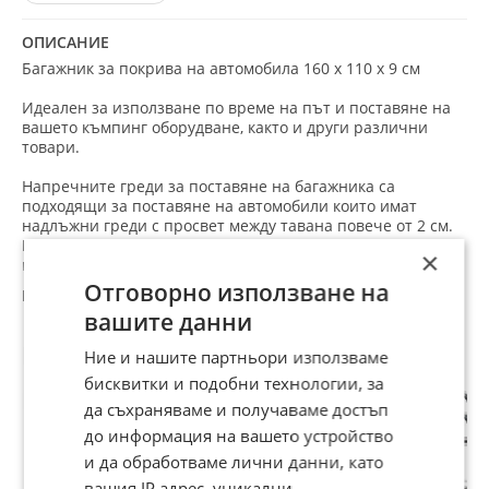
ОПИСАНИЕ
Багажник за покрива на автомобила 160 х 110 х 9 см
Идеален за използване по време на път и поставяне на
вашето къмпинг оборудване, както и други различни
товари.
Напречните греди за поставяне на багажника са
подходящи за поставяне на автомобили които имат
надлъжни греди с просвет между тавана повече от 2 см.
Багажника има лесен монтаж и дръжки за удобно
×
поставяне и пренасяне.
Отговорно използване на
Багажника има ниско съпротивление с вятъра по време
вашите данни
на пътуване.
Препоръчани за теб
Ние и нашите партньори използваме
Модел: YF 160 B
бисквитки и подобни технологии, за
Багажник за покрив
да съхраняваме и получаваме достъп
Планки за монтаж +
напречни греди
до информация на вашето устройство
Дръжки за лесно поставяне и пренасяне
и да обработваме лични данни, като
Лесен монтаж
Устойчив на надраскване
вашия IP адрес, уникални