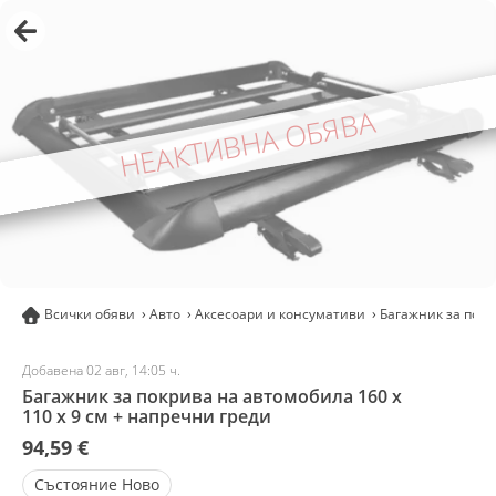
НЕАКТИВНА ОБЯВА
Всички обяви
Авто
Аксесоари и консумативи
Багажник за покр
Добавена 02 авг, 14:05 ч.
Багажник за покрива на автомобила 160 х
110 х 9 см + напречни греди
94,59 €
Състояние
Ново