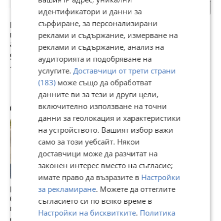
Материал: алуминий + стомана
идентификатори и данни за
Размери: 160 х 110 х 9 см Дължина на напречните греди:
сърфиране, за персонализирани
135 см
Багажник за
Багажник за
Напречни греди
Цвят: черен
покрива на
покрива на
130 см. За
реклами и съдържание, измерване на
Тегло: около 10 кг.
автомобил джип
автомобил джип
интегрирани
реклами и съдържание, анализ на
160 см ПОДАРЪК
160 см ПОДАРЪК
релси на покрива
92,03 €
92,03 €
95 €
аудиторията и подобряване на
Напречни греди
Напречни греди
180 лв
180 лв
185,80 лв
услугите.
Доставчици от трети страни
(183)
може също да обработват
данните ви за тези и други цели,
Другите разглеждат също
включително използване на точни
данни за геолокация и характеристики
на устройството. Вашият избор важи
само за този уебсайт. Някои
доставчици може да разчитат на
законен интерес вместо на съгласие;
имате право да възразите в
Настройки
за рекламиране
. Можете да оттеглите
Напречни греди
Багажник за
Багажник за
Г
багажник за
покрив 512 (160 х
покрив 512 (160 х
з
съгласието си по всяко време в
монтаж на тавана
110 см)
110 см)
к
Настройки на бисквитките
.
Политика
на автомобила
ф
99,99 €
86,87 €
102,26 €
9