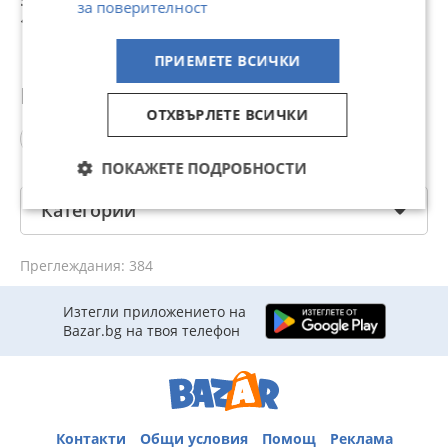
за поверителност
без релси 135см
н
195,56 лв
169,90 лв
200 лв
1
1
ПРИЕМЕТЕ ВСИЧКИ
Популярни търсения
ОТХВЪРЛЕТЕ ВСИЧКИ
напречни греди за багажник
ПОКАЖЕТЕ ПОДРОБНОСТИ
Категории
Преглеждания: 384
Изтегли приложението на
Bazar.bg на твоя телефон
Контакти
Общи условия
Помощ
Реклама